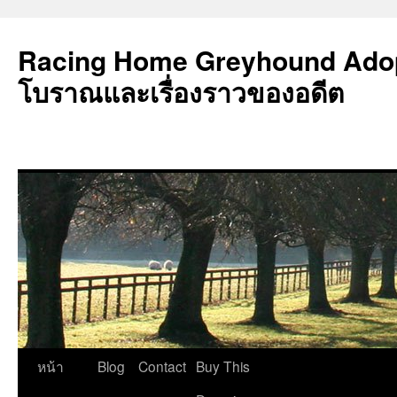
Racing Home Greyhound Adop
โบราณและเรื่องราวของอดีต
ข้าม
หน้า
Blog
Contact
Buy This