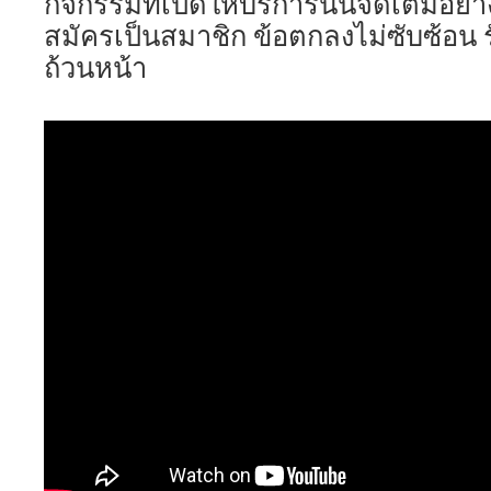
กิจกรรมที่เปิดให้บริการนั้นจัดเต็มอย่าง
สมัครเป็นสมาชิก ข้อตกลงไม่ซับซ้อน 
ถ้วนหน้า