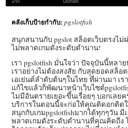
ไป
แรก
Domain
ยัง
pgslotfish
คลังเก็บป้ายกำกับ:
เนื้อหา
สนุกสนานกับ pgslot สล็อตเว็บตรงไม่ผ่
ไม่พลาดเกมดังระดับตำนาน!
เรา pgslotfish มั่นใจว่า ปัจจุบันนี้หล
เราอย่างไม่ต้องสงสัย กับสุดยอดสล็อต
เอเย่นต์ลำดับต้นๆในไทย ที่ผ่านมา เรา
แก้ไขแล้วก็พัฒนาหน้าเว็บไซต์pgslotfi
ไม่มีอันตรายเยอะขึ้นเรื่อยๆ บอกเลยคร
บริการในตอนนี้จะก่อให้คุณติดอกติดใจ
สนุกกับเกมpgslotfishมากได้ทุกๆวัน มีเ
พลาดเกมดังระดับตำนานที่คุณคิดถึง 