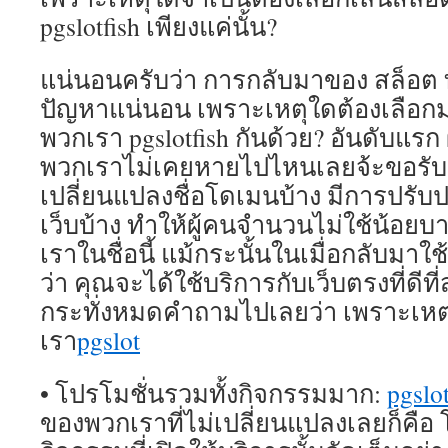
pgslotfish เพียงแค่นั้น?
แน่นอนครับว่า การกลับมาของ สล็อต 
ปัญหาแน่นอน เพราะเหตุใดต้องเลือกม
พวกเรา pgslotfish กันด้วย? อันดับแร
พวกเราไม่เคยหายไปไหนเลยจ้ะขอรับ เ
เปลี่ยนแปลงชื่อโดเมนบ้าง มีการปรับป
เว็บบ้าง ทำให้ผู้คนจำนวนไม่ใช้น้อยบา
เราในชื่อนี้ แม้กระนั้นในเมื่อกลับมาใช้
ว่า คุณจะได้ใช้บริการกับเว็บตรงที่ดีที
กระทั่งหมดคำถามไปเลยว่า เพราะเหต
เรา
pgslot
• โปรโมชั่นรวมทั้งกิจกรรมมาก:
pgslo
ของพวกเราที่ไม่เปลี่ยนแปลงเลยก็คือ