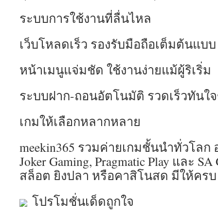
ระบบการใช้งานที่ลื่นไหล
เว็บโหลดเร็ว รองรับมือถือเต็มต้นแบบ
หน้าเมนูแจ่มชัด ใช้งานง่ายแม้ผู้ริเริ่ม
ระบบฝาก-ถอนอัตโนมัติ รวดเร็วทันใจข
เกมให้เลือกหลากหลาย
meekin365 รวมค่ายเกมชั้นนำทั่วโลก อย
Joker Gaming, Pragmatic Play และ SA 
สล็อต ยิงปลา หรือคาสิโนสด มีให้ครบ
โปรโมชั่นเด็ดถูกใจ