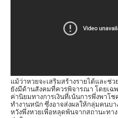
แม้ว่าหวยจะเสริมสร้างรายได้และช่ว
ยังมีด้านสังคมที่ควรพิจารณา โดยเฉพ
ค่านิยมทางการเงินที่เน้นการพึ่งพา
ทำงานหนัก ซึ่งอาจส่งผลให้กลุ่มคนบาง
หวังพึ่งหวยเพื่อหลุดพ้นจากสถานะทางเ