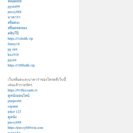
สล็อต888
pgslot99
pussy888
บาคาร่า
สล็อตxo
สล็อตทดลอง
คลิปโป๊
https://1xbetth.vip
funny18
pg slot
kiss918
pgslot
https://188betth.vip
เว็บสล็อตและบาคาร่าของโครตดีเว็บนี้
เล่นแล้วรวยจัดๆ
https://918kissauto.tv
ดูหนังออนไลน์
punpro66
sagame
joker 123
ดูหนัง
pussy888
https://pussy888win.com
บาคาร่า