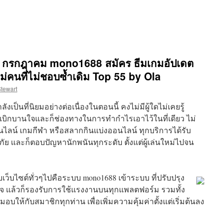
3 กรกฎาคม mono1688 สมัคร ธีมเกมอัปเดต
ใหม่คนที่ไม่ชอบซ้ำเดิม Top 55 by Ola
Stewart
ลังเป็นที่นิยมอย่างต่อเนื่องในตอนนี้ คงไม่มีผู้ใดไม่เคยรู้
เบิกบานใจและก็ช่องทางในการทำกำไรเอาไว้ในที่เดียว ไม่
ไลน์ เกมกีฬา หรือสลากกินแบ่งออนไลน์ ทุกบริการได้รับ
ย และก็ตอบปัญหานักพนันทุกระดับ ตั้งแต่ผู้เล่นใหม่ไปจน
ับเว็บไซต์ทั่วๆไปคือระบบ mono1688 เข้าระบบ ที่ปรับปรุง
นใจ แล้วก็รองรับการใช้แรงงานบนทุกแพลตฟอร์ม รวมทั้ง
่มอบให้กับสมาชิกทุกท่าน เพื่อเพิ่มความคุ้มค่าตั้งแต่เริ่มต้นลง