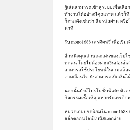
ผู้เล่นสามารถเข้าสู่ระบบเพื่อเ
ทำงานได้อย่างมีคุณภาพ แล้วก็
ก็ตามดังเช่นว่า ลืมรหัสผ่าน หรื
นาที
รับ mono1688 เครดิตฟรี เพื่อเริ่
อีกหนึ่งคุณลักษณะเด่นของเว็บไซต
ทุกคน โดยไม่ต้องฝากเงินก่อนก็ส
สามารถใช้ประโยชน์ในเกมสล็อต 
ตามเงื่อนไข ยังสามารถเบิกเงินได้
นอกนั้นยังมีโปรโมชั่นพิเศษ ตัว
กิจกรรมเชื้อเชิญสหายรับเครดิต
หมวดเกมยอดนิยมใน mono1688 ท
สล็อตออนไลน์โบนัสแตกง่าย