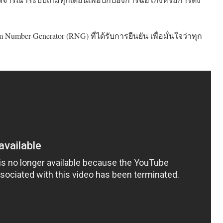
umber Generator (RNG) ที่ได้รับการยืนยัน เพื่อมั่นใจว่าทุก