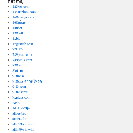
หมวดหมู่
123xos.com
13satanbets.com
1688vegasx.com
168สล็อต
188bet
188betth
1xbit
1xgameth.com
77UFA
789pluss.com
789pluss.com
888pg
8lots.me
918Kiss
918kiss ดาวน์โหลด
918kissauto
918kissme
9kpluss.com
ABA
ABAGroup2
allbestbet
allbet24hr
allin99win.win
allin99win.win