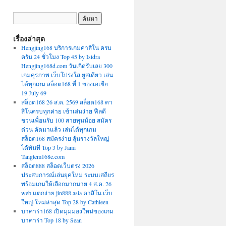
เรื่องล่าสุด
Hengjing168 บริการเกมคาสิโน ครบ
ครัน 24 ชั่วโมง Top 45 by Isidra
Hengjing168d.com วันเกิดรับเลย 300
เกมคุรภาพ เว็บโปร่งใส ยูสเดียว เล่น
ได้ทุกเกม สล็อต168 ที่ 1 ของเอเชีย
19 July 69
สล็อต168 26 ส.ค. 2569 สล็อต168 คา
สิโนครบทุกค่าย เข้าเล่นง่าย ฟีลดี
ชวนเพื่อนรับ 100 สายทุนน้อย สมัคร
ด่วน คัดมาแล้ว เล่นได้ทุกเกม
สล็อต168 สมัครง่าย ลุ้นรางวัลใหญ่
ได้ทันที Top 3 by Jami
Tangtem168e.com
สล็อต888 สล็อตเว็บตรง 2026
ประสบการณ์เล่นยุคใหม่ ระบบเสถียร
พร้อมเกมให้เลือกมากมาย 4 ส.ค. 26
web แตกง่าย jin888.asia คาสิโน เว็บ
ใหญ่ ใหม่ล่าสุด Top 28 by Cathleen
บาคาร่า168 เปิดมุมมองใหม่ของเกม
บาคาร่า Top 18 by Sean