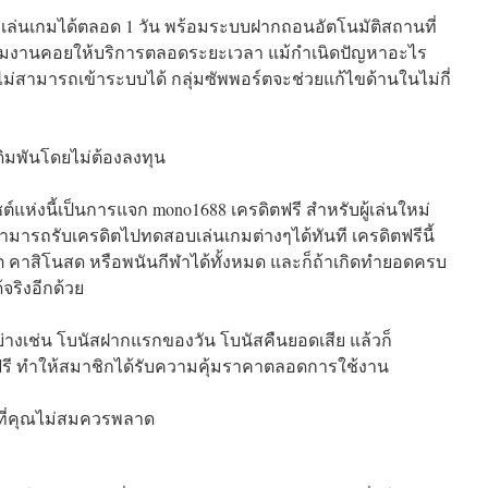
ลือกเล่นเกมได้ตลอด 1 วัน พร้อมระบบฝากถอนอัตโนมัติสถานที่
ทีมงานคอยให้บริการตลอดระยะเวลา แม้กำเนิดปัญหาอะไร
อไม่สามารถเข้าระบบได้ กลุ่มซัพพอร์ตจะช่วยแก้ไขด้านในไม่กี่
มเดิมพันโดยไม่ต้องลงทุน
์แห่งนี้เป็นการแจก mono1688 เครดิตฟรี สำหรับผู้เล่นใหม่
ามารถรับเครดิตไปทดสอบเล่นเกมต่างๆได้ทันที เครดิตฟรีนี้
คาสิโนสด หรือพนันกีฬาได้ทั้งหมด และก็ถ้าเกิดทำยอดครบ
จริงอีกด้วย
อย่างเช่น โบนัสฝากแรกของวัน โบนัสคืนยอดเสีย แล้วก็
ฟรี ทำให้สมาชิกได้รับความคุ้มราคาตลอดการใช้งาน
ี่คุณไม่สมควรพลาด