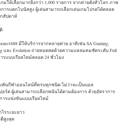
มให้เลือกมากยิ่งกว่า 1,000 รายการ จากค่ายดังทั่วโลก ภาพ
ราการแตกโบนัสสูง ผู้เล่นสามารถเลือกเล่นเกมโปรดได้ตลอด
กสัปดาห์
ติ
ono1688 มีให้บริการจากหลายค่าย อาทิเช่น SA Gaming,
g และ Evolution ถ่ายทอดสดด้วยความแหลมคมชัดระดับ Full
ารแบบเรียลไทม์ตลอด 24 ชั่วโมง
มพันกีฬาออนไลน์ที่ครบทุกชนิด ไม่ว่าจะเป็นบอล
อร์ต ผู้เล่นสามารถเลือกพนันได้ตามต้องการ ด้วยอัตราการ
การแข่งขันแบบเรียลไทม์
้กำไรระยะยาว
ดีสูงสุด