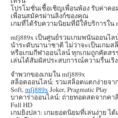
เทิร์น
โปรโมชั่นเชื้อเชิญเพื่อนพ้อง รับค่าคอม
เพื่อนสมัครผ่านลิงก์ของคุณ
เกมที่ได้รับความนิยมที่มีให้บริการใน
mfj889x เป็นศูนย์รวมเกมพนันออนไลน
นำระดับนานาชาติ ไม่ว่าจะเป็นเกมส
หรือเกมกีฬาออนไลน์ ทุกเกมถูกคัดสรรมา
เล่นได้สัมผัสประสบการณ์ความรื่นเริงใ
จำพวกของเกมใน mfj889x
สล็อตออนไลน์: รวมสล็อตแตกง่ายจากค
Soft,
mfj889x
Joker, Pragmatic Play
บาคาร่าออนไลน์: ถ่ายทอดสดจากคาสิ
Full HD
เกมยิงปลา: เกมยอดนิยมที่เล่นง่าย ได้เ