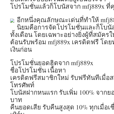
โปรโมชั่นแล้วก็โบนัสจาก mfj889x ที
อีกหนึ่งคุณลักษณะเด่นที่ทำให้ mfj
นิยมคือการจัดโปรโมชั่นและก็โบนัส
ทั้งเดือน โดยเฉพาะอย่างยิ่งผู้ที่สมัค
ต้อนรับพร้อม mfj889x เครดิตฟรี โดย
เงินก่อน
โปรโมชั่นยอดฮิตจาก mfj889x
ชื่อโปรโมชั่น เนื้อหา
เครดิตฟรีสมาชิกใหม่ รับฟรีทันทีเมื่อ
โทรศัพท์
โบนัสฝากหนแรก รับเพิ่ม 100% จากย
บาท
คืนยอดเสีย รับคืนสูงสุด 10% ทุกเมื่อเ