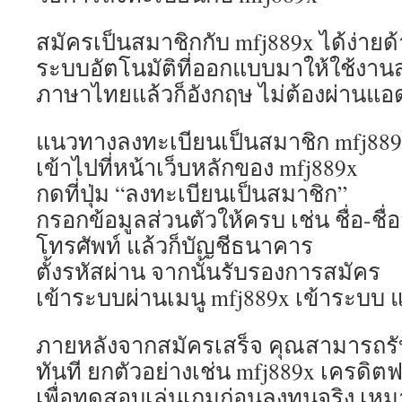
สมัครเป็นสมาชิกกับ mfj889x ได้ง่ายด้
ระบบอัตโนมัติที่ออกแบบมาให้ใช้งานส
ภาษาไทยแล้วก็อังกฤษ ไม่ต้องผ่านแอด
แนวทางลงทะเบียนเป็นสมาชิก mfj889
เข้าไปที่หน้าเว็บหลักของ mfj889x
กดที่ปุ่ม “ลงทะเบียนเป็นสมาชิก”
กรอกข้อมูลส่วนตัวให้ครบ เช่น ชื่อ-ชื
โทรศัพท์ แล้วก็บัญชีธนาคาร
ตั้งรหัสผ่าน จากนั้นรับรองการสมัคร
เข้าระบบผ่านเมนู mfj889x เข้าระบบ แล้
ภายหลังจากสมัครเสร็จ คุณสามารถรั
ทันที ยกตัวอย่างเช่น mfj889x เครดิตฟร
เพื่อทดสอบเล่นเกมก่อนลงทุนจริง เหม