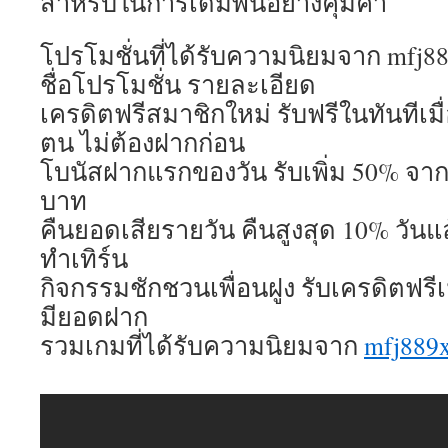
สำหรับในการเดิมพันอย่างคุ้มค่า
โปรโมชั่นที่ได้รับความนิยมจาก mfj8
ชื่อโปรโมชั่น รายละเอียด
เครดิตฟรีสมาชิกใหม่ รับฟรีในทันทีเม
ตน ไม่ต้องฝากก่อน
โบนัสฝากแรกของวัน รับเพิ่ม 50% จา
บาท
คืนยอดเสียรายวัน คืนสูงสุด 10% วันแล
ทำเทิร์น
กิจกรรมชักชวนเพื่อนฝูง รับเครดิตฟรี
มียอดฝาก
รวมเกมที่ได้รับความนิยมจาก
mfj889