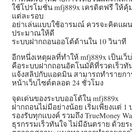
ใช้โปรโมชั่น mfj889x เครดิตฟรี ให้คุ
แต่ละรอบ
อย่าเล่นแบบใช้อารมณ์ ควรจะคิดแผน
ประมาณให้ดี
ระบบฝากถอนออโต้ด้านใน 10 วินาที
อีกหนึ่งเหตุผลที่ทำให้ mfj889x เป็นเว็บไ
คือระบบฝากถอนอัตโนมัติที่รวดเร็วทัน
แจ้งสลิปกับแอดมิน สามารถทำรายการ
หน้าเว็บไซต์ตลอด 24 ชั่วโมง
จุดเด่นของระบบออโต้ใน mfj889x
ฝากถอนไม่มีอย่างน้อย เริ่มเพียงแต่ 1
รองรับทุกแบงค์ รวมถึง TrueMoney Wal
ธุรกรรมเร็วทันใจ ไม่มีอันตราย ด้วยร