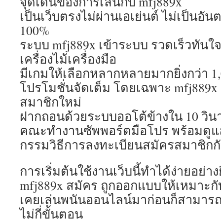
จุดเด่นของการเล่นกับ mfj889x
เป็นเว็บตรงไม่ผ่านเอเย่นต์ ไม่เป็นอัน
100%
ระบบ mfj889x เข้าระบบ รวดเร็วทันใจ 
เครื่องไม้เครื่องมือ
มีเกมให้เลือกหลากหลายมากยิ่งกว่า 1
โปรโมชั่นจัดเต็ม โดยเฉพาะ mfj889x 
สมาชิกใหม่
ฝากถอนด้วยระบบออโต้ข้างใน 10 วินาที
คณะทำงานซัพพอร์ตมือโปร พร้อมดูแ
กรรมวิธีการลงทะเบียนสมัครสมาชิกกั
การเริ่มต้นใช้งานเว็บนี้ทำได้ง่ายอย่าง
mfj889x สมัคร ถูกออกแบบให้เหมาะกับท
เคยเล่นพนันออนไลน์มาก่อนก็สามารถป
ไม่กี่ขั้นตอน