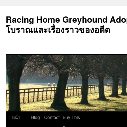
Racing Home Greyhound Adop
โบราณและเรื่องราวของอดีต
ข้าม
หน้า
Blog
Contact
Buy This