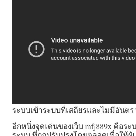
ระบบเข้าระบบที่เสถียรและไม่มีอันตร
อีกหนึ่งจุดเด่นของเว็บ mfj889x คือระบ
ระบบ ที่ถูกปรับปรุงโดยตลอดเพื่อให้ผู