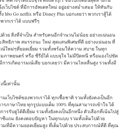
ึ่งเว็บไซต์ ที่มีการอัพเดทใหม่ อยู่อย่างสม่ำเสมอ ให้ทันกับ
้ง hbo Go netflix หรือ Disney Plus บอกเลยว่า พวกเราสู้ได้
งพวกเราได้ แบบฟรีๆ
ด้วย สิ่งที่จำเป็น สำหรับคนอีกจำนวนไม่น้อย อย่างแน่นอน
ะสิทธิภาพ สมรรถนะ ใหม่ สุดแสนพิเศษที่ดี อย่างแน่นอน ที่
์ใหม่ๆที่ยอดเยี่ยม รวมทั้งพร้อมให้ความ สบาย ในทุก
ชมภาพยนตร์ หรือ ซีรีย์ได้ แบบจุใจ ไม่มีปิดหนี หรือมองไปขัด
การเกิดอารมณ์เสีย บอกเลยว่า มีความไหลลื่นสูง รวมทั้งมี
งนี้เท่านั้น
ผ่านเว็บไซต์ของพวกเราได้ ทุกเชื้อชาติ รวมทั้งยังคงเป็นอีก
าหารภาษาไทย ทุกรูปแบบเต็ม 100% ที่คุณสามารถเข้าใจ ได้
ารรับดูได้ดีเยี่ยม รวมทั้งยังคงเป็นอีกหนึ่ง ตัวเลือกที่เน้นไปสู่
าซีแถม ยังคงตอบปัญหา ในทุกแบบ รวมทั้งเต็มไปด้วย
่มีความยอดเยี่ยมสูง ที่เต็มไปด้วย ประสบการณ์ที่ดี ที่คุณ