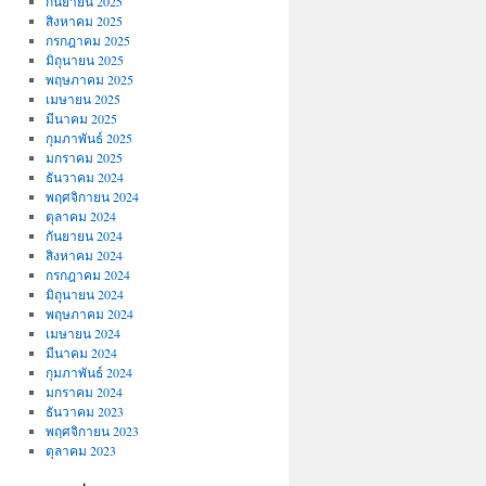
กันยายน 2025
สิงหาคม 2025
กรกฎาคม 2025
มิถุนายน 2025
พฤษภาคม 2025
เมษายน 2025
มีนาคม 2025
กุมภาพันธ์ 2025
มกราคม 2025
ธันวาคม 2024
พฤศจิกายน 2024
ตุลาคม 2024
กันยายน 2024
สิงหาคม 2024
กรกฎาคม 2024
มิถุนายน 2024
พฤษภาคม 2024
เมษายน 2024
มีนาคม 2024
กุมภาพันธ์ 2024
มกราคม 2024
ธันวาคม 2023
พฤศจิกายน 2023
ตุลาคม 2023