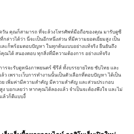
วัน คุณก็สามารถ ที่จะล้วงโทรศัพท์มือถือของคุณ มารับดูซี
ที่กล่าวได้ว่า นี่จะเป็นอีกหนึ่งส่วน ที่มีความยอดเยี่ยมสูง เป็น
 และก็พร้อมตอบปัญหา ในทุกต้นแบบอย่างแท้จริง ยืนยันถึง
ณได้ สนองตอบ ทุกสิ่งที่มีความต้องการ อย่างแท้จริง
งการจะรับดูหนังภาพยนตร์ ซีรีส์ ทั้งบรรยายไทย ซับไทย และ
ว เพราะเว็บการทำงานนั้นเป็นตัวเลือกที่ตอบปัญหา ได้เป็น
วช่วย เพิ่มค่ามีความสำคัญ มีความสำคัญ และส่วนประกอบ
ูง บอกเลยว่า หากคุณได้ลองแล้ว จำเป็นจะต้องพึงใจ และไม่
้วก็ดีแบบงี้