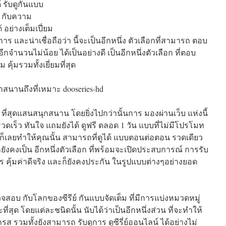
้ รับดูกันแบบ
ดี กับความ
 อย่างเต็มเปี่ยม
การ และน่าเชื่อถือว่า นี้จะเป็นอีกหนึ่ง ตัวเลือกที่สามารถ ตอบ
จำนวนไม่น้อย ได้เป็นอย่างดี เป็นอีกหนึ่งตัวเลือก ที่ตอบ
คุ้มรวมทั้งเยี่ยมที่สุด
สนุกสนานถึงที่เหมาะ dooseries-hd
ือก ที่สุดแสนสนุกสนาน โดยยิ่งไปกว่านั้นการ มองผ่านเว็บ แห่งนี้
ง รวดเร็ว ทันใจ แถมยังได้ ดูฟรี ตลอด 1 วัน แบบที่ไม่มีโปรโมท
 ก็เลยทำให้คุณนั้น สามารถที่ดูได้ แบบตอนต่อตอน รวดเดียว
ยังคงเป็น อีกหนึ่งตัวเลือก ที่พร้อมจะเปิดประสบการณ์ การรับ
 คุ้มค่าดีจริง และก็ยังคงประกัน ในรูปแบบต่างๆอย่างยอด
จสอบ กับโลกของซีรีย์ กันแบบจัดเต็ม ที่มีการแบ่งหมวดหมู่
สุด โดยแต่ละชนิดนั้น นับได้ว่าเป็นอีกหนึ่งส่วน ที่จะทำให้
ส รวมทั้งยังสามารถ รับดูการ ดูซีรี่ย์ออนไลน์ ได้อย่างไม่