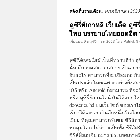
ไป
พฤศจิกายน 202
คลังเก็บรายเดือน:
ยัง
ดูซีรี่ย์เกาหลี เว็บเด็ด ดูซ
เนื้อหา
ไทย บรรยายไทยยอดฮิต ทั้
เขียนบน
9 พฤศจิกายน 2023
โดย
Patrick S
ดูซีรี่ย์ออนไลน์
เป็นที่ทราบดีว่า ดูซ
นั้น มีความสะดวกสบาย เป็นอย่างย
จับอะไร สามารถที่จะเชื่อมต่อ กับ
เป็นประจำ โดยเฉพาะอย่างยิ่งสมา
iOS หรือ Android ก็สามารถ ที่
หรือ ดูซีรี่ย์ออนไลน์ กันได้แบบใ
dooseries-hd บนเว็บไซต์ ของเราไ
เรียกได้เลยว่า เป็นอีกหนึ่งตัวเลื
เยี่ยม ที่คุณสามารถรับชม ซีรีส์ต่
ทุกมุมโลก ไม่ว่าจะเป็นทั้ง ซีรีส์ฝรั่
ซีรีส์ฝั่งเอเชีย อย่าง ประเทศเกาหลี 