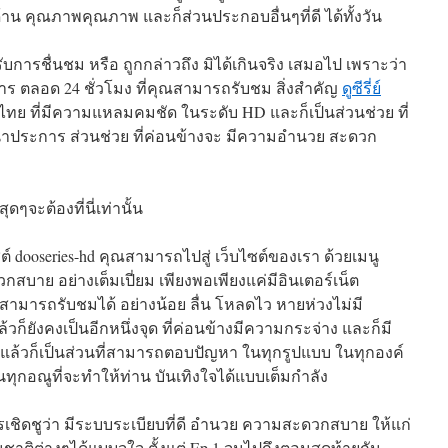
าน คุณภาพคุณภาพ และก็ส่วนประกอบอื่นๆที่ดี ได้ทั้งวัน
้รับการชื่นชม หรือ ถูกกล่าวถึง มิได้เกินจริง เสมอไป เพราะว่า
ิการ ตลอด 24 ชั่วโมง ที่คุณสามารถรับชม สิ่งสำคัญ
ดูซีรี่ย์
ไทย ที่มีความแหลมคมชัด ในระดับ HD และก็เป็นส่วนช่วย ที่
นาประการ ส่วนช่วย ที่ค่อนข้างจะ มีความอำนวย สะดวก
ุดๆจะต้องที่นี่เท่านั้น
ไซต์ dooseries-hd คุณสามารถไปสู่ เว็บไซต์ของเรา ด้วยเมนู
บาย อย่างเต็มเปี่ยม เพียงพอเพียงแค่มีอินเตอร์เน็ต
ณ สามารถรับชมได้ อย่างน้อย ลื่น โหลดไว หายห่วงไม่มี
ก็ยังคงเป็นอีกหนึ่งจุด ที่ค่อนข้างมีความกระจ่าง และก็มี
์ แล้วก็เป็นส่วนที่สามารถตอบปัญหา ในทุกรูปแบบ ในทุกองค์
กอณูที่จะทำให้ท่าน บันเทิงใจได้แบบเต็มกำลัง
บการเชิดชูว่า มีระบบระเบียบที่ดี อำนวย ความสะดวกสบาย ให้แก่
นชาติต่างๆได้แบบจุใจ ตั้งแต่ Ep.1 จนไปถึงตอนสุดท้ายกัน