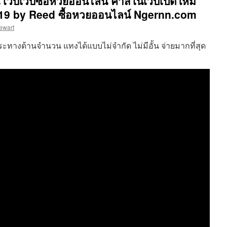
เว็บเว็บซื้อหวยออนไลน์ คาสิโนเว็บเปิดใหม่
 19 by Reed ซื้อหวยออนไลน์ Ngernn.com
tewart
ะทางด้านจำนวน แทงได้แบบไม่จำกัด ไม่มีอั้น จ่ายมากที่สุด