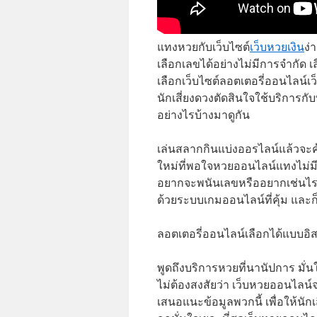
แทงหวยกับเว็บไซต์
เว็บหวยเงิน
ง่
เลือกเลขได้อย่างไม่มีการจำกัด 
เลือกเว็บไซต์ลอตเตอรี่ออนไลน์เ
นักเสี่ยงดวงตัดสินใจใช้บริการก
อย่างไรบ้างมาดูกัน
เล่นสลากกินแบ่งออรไลน์แล้วจะคุ้ม
ใหม่ที่พอใจหวยออนไลน์แทงไม่มีก
อยากจะพนันเลขหรืออยากเช่นไร อ
ด้วยระบบเกมออนไลน์ที่คุ้ม และก
ลอตเตอรี่ออนไลน์เลือกได้แบบอิ
พูดถึงบริการหวยที่นานัปการ มั่
ไม่ต้องสงสัยว่า เว็บหวยออนไลน์
เสนอแนะข้อมูลพวกนี้ เพื่อให้นักเ