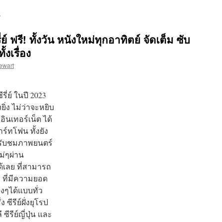
3
ีรี่ย์ ฟรี! ทั้งวัน หนังใหม่ทุกอาทิตย์ จัดเต็ม ซับ
งเรื่อง
tewart
ีรี่ย์ ในปี 2023
ิ่ง ไม่ว่าจะหยิบ
อินเทอร์เน็ต ได้
ร์ทโฟน ทั้งยัง
จะรับชมภาพยนตร์
หม่ๆผ่าน
ด้เลย ที่สามารถ
อก ที่มีความยอด
างๆได้แบบทั่ว
ง ซีรีย์ฝั่งยุโรป
ซีรีย์ญี่ปุ่น และ