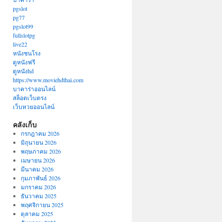
pgslot
pg77
pgslot99
fullslotpg
live22
หนังชนโรง
ดูหนังฟรี
ดูหนังhd
https://www.moviehdthai.com
บาคาร่าออนไลน์
สล็อตเว็บตรง
เว็บหวยออนไลน์
คลังเก็บ
กรกฎาคม 2026
มิถุนายน 2026
พฤษภาคม 2026
เมษายน 2026
มีนาคม 2026
กุมภาพันธ์ 2026
มกราคม 2026
ธันวาคม 2025
พฤศจิกายน 2025
ตุลาคม 2025