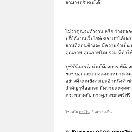
สามารถรับชมได้
ไม่ว่าคุณจะทำงาน หรือ ว่างตลอด
ปรี่ย์ดัง บนเว็บไซต์ ของเราได้เลย 
ส่วนที่ค่อนข้างจะ มีความจำเป็น
คุณภาพ คุณภาพโดยรวม ที่ทำให้คุ
ดูซีรี่ย์ออนไลน์
แม้ต้องการ ที่ต้อ
ฯลฯ บอกเลยว่า คุณมาเหมาะสมแล้
อย่างดี แถมยังคงเป็นอีกหนึ่งตั
สำคัญๆที่ออกจะ มีความสะดุดตาส
ควรพลาดกับ การดูภาพยนตร์ฟรี แล
…
บน
โพสท์ใน
คาสิโน
|
ปิดความเห็น
ดู
ซี
รี่