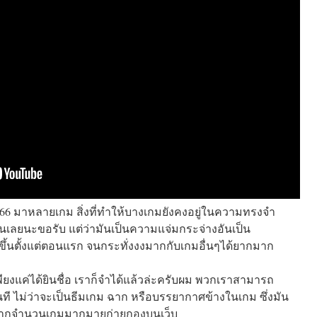
t66 มาหลายเกม สิ่งที่ทำให้บางเกมยังคงอยู่ในความทรงจำ
ล่นเลยนะขอรับ แต่ว่ามันเป็นความแจ่มกระจ่างอันเป็น
ำขึ้นตั้งแต่ตอนแรก จนกระทั่งงงมากกับเกมอื่นๆได้ยากมาก
ยงแค่ได้ยินชื่อ เราก็จำได้แล้วล่ะครับผม พวกเราสามารถ
ี ไม่ว่าจะเป็นธีมเกม ฉาก หรือบรรยากาศข้างในเกม ซึ่งมัน
ไปจากจำนวนเกมมากมายก่ายกองบนเว็บ