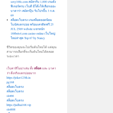
sexy168c.com สมัครรับ 1,000 เกมดัง
ฟีเจอร์ครบ เว็บดี มีโต๊ะให้เลือกเยอะ
บาคาร่า สมัครปุ๊บ รับโปรปั๊บ 3 ก.ค.
69
สล็อตเว็บตรง เกมสล็อตยอดนิยม
โบนัสแตกบ่อย พร้อมเครดิตฟรี 25
JUL 2569 website แจกหนัก
188bets4.com casino online เว็บใหญ่
ใหม่ล่าสุด Top 67 by Nancy
ชีวิตของคุณจะไม่เริ่มต้นใหม่ได้ แต่คุณ
สามารถเลือกที่จะเริ่มต้นใหม่ได้ตลอด
ระยะเวลา
เว็บคาสิโนน่าเล่น ทั้ง
สล็อต
และ
บาคา
ร่า
ตึงจริงแตกบ่อยมาก
https://joker123th.in
pg168
สล็อตเว็บตรง
สล็อตเว็บตรง
slot66
สล็อตเว็บตรง
https://judhai168.vip
slot888