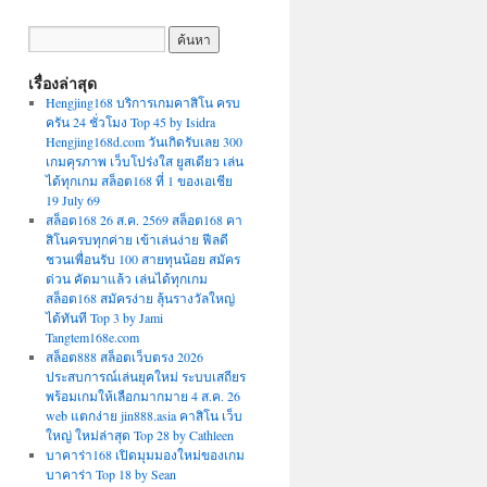
เรื่องล่าสุด
Hengjing168 บริการเกมคาสิโน ครบ
ครัน 24 ชั่วโมง Top 45 by Isidra
Hengjing168d.com วันเกิดรับเลย 300
เกมคุรภาพ เว็บโปร่งใส ยูสเดียว เล่น
ได้ทุกเกม สล็อต168 ที่ 1 ของเอเชีย
19 July 69
สล็อต168 26 ส.ค. 2569 สล็อต168 คา
สิโนครบทุกค่าย เข้าเล่นง่าย ฟีลดี
ชวนเพื่อนรับ 100 สายทุนน้อย สมัคร
ด่วน คัดมาแล้ว เล่นได้ทุกเกม
สล็อต168 สมัครง่าย ลุ้นรางวัลใหญ่
ได้ทันที Top 3 by Jami
Tangtem168e.com
สล็อต888 สล็อตเว็บตรง 2026
ประสบการณ์เล่นยุคใหม่ ระบบเสถียร
พร้อมเกมให้เลือกมากมาย 4 ส.ค. 26
web แตกง่าย jin888.asia คาสิโน เว็บ
ใหญ่ ใหม่ล่าสุด Top 28 by Cathleen
บาคาร่า168 เปิดมุมมองใหม่ของเกม
บาคาร่า Top 18 by Sean