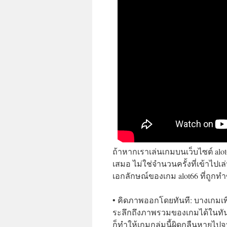
ถ้าหากเราเล่นเกมบนเว็บไซต์ alo
เสมอ ไม่ใช่จำนวนครั้งที่เข้าไปเ
เอกลักษณ์ของเกม alot66 ที่ถูกท
• คิดภาพออกโดยทันที: บางเกมเพี
ระลึกถึงภาพรวมของเกมได้ในทันท
ก็ทำให้เกมกลุ่มนี้ผิดกลืนหาย