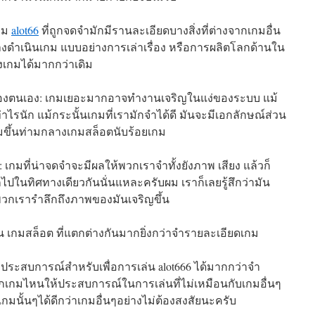
เกม
alot66
ที่ถูกจดจำมักมีรานละเอียดบางสิ่งที่ต่างจากเกมอื่น
างดำเนินเกม แบบอย่างการเล่าเรื่อง หรือการผลิตโลกด้านใน
เกมได้มากกว่าเดิม
ณะของตนเอง: เกมเยอะมากอาจทำงานเจริญในแง่ของระบบ แม้
่าไรนัก แม้กระนั้นเกมที่เรามักจำได้ดี มันจะมีเอกลักษณ์ส่วน
ิ่มขึ้นท่ามกลางเกมสล็อตนับร้อยเกม
 เกมที่น่าจดจำจะมีผลให้พวกเราจำทั้งยังภาพ เสียง แล้วก็
ไปในทิศทางเดียวกันนั่นแหละครับผม เราก็เลยรู้สึกว่ามัน
วกเรารำลึกถึงภาพของมันเจริญขึ้น
เกมสล็อต ที่แตกต่างกันมากยิ่งกว่าจำรายละเอียดเกม
ระสบการณ์สำหรับเพื่อการเล่น alot666 ได้มากกว่าจำ
ากเกมไหนให้ประสบการณ์ในการเล่นที่ไม่เหมือนกับเกมอื่นๆ
เกมนั้นๆได้ดีกว่าเกมอื่นๆอย่างไม่ต้องสงสัยนะครับ