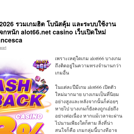
 2026 รวมเกมฮิต โบนัสคุ้ม และระบบใช้งาน
จกหนัก alot66.net casino เว็บเปิดใหม่
rancesca
wart
เพราะเหตุใดเกม alot666 บางเกม
ถึงติดอยู่ในความทรงจำนานกว่า
เกมอื่น
ในแต่ละปีมีเกม alot666 เปิดตัว
ใหม่มากมาย บางเกมเป็นที่นิยม
อย่างสูงและหลังจากนั้นก็ค่อยๆ
หายไป บางเกมก็ยังคงถูกเอ๋ยถึง
อย่างต่อเนื่อง หากแม้เวลาจะผ่าน
ไปนานเพียงใดก็ตาม สิ่งที่น่า
สนใจก็คือ เกมกลุ่มนี้บางทีอาจ