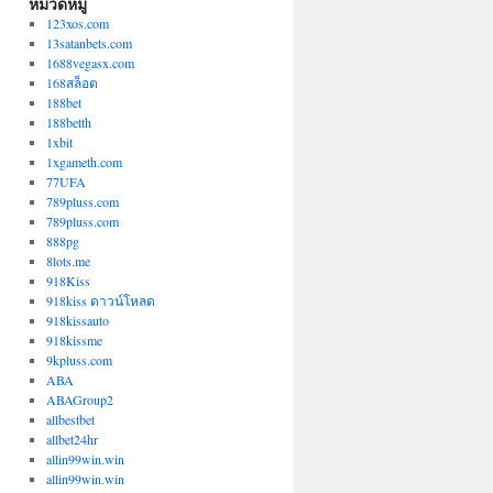
หมวดหมู่
123xos.com
13satanbets.com
1688vegasx.com
168สล็อต
188bet
188betth
1xbit
1xgameth.com
77UFA
789pluss.com
789pluss.com
888pg
8lots.me
918Kiss
918kiss ดาวน์โหลด
918kissauto
918kissme
9kpluss.com
ABA
ABAGroup2
allbestbet
allbet24hr
allin99win.win
allin99win.win