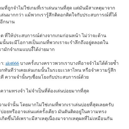
มที่ถูกจำไม่ใช่เกมที่เราเล่นนานที่สุด แต่มันมีสาเหตุมาจาก
เล่นมากกว่า แม้พวกเรารู้สึกติดอกติดใจกับประสบการณ์ที่ได้
ด้อีกนาน
็อต ที่ให้ประสบการณ์ต่างจากเกมก่อนหน้า ไม่ว่าจะด้าน
มนั้นจะมีโอกาสเป็นเกมที่พวกเราจะรำลึกถึงอยู่ตลอดใน
ามักจำเกมแบบงี้ได้ง่ายมาก
ลา:
alot666
บางครั้งบางคราวพวกเราบางทีอาจจำไม่ได้ด้วยซ้ำ
ออกทันทีว่าเคยเล่นเกมนั้นในระยะเวลาไหน หรือจำความรู้สึก
ันที ความจำนั้นๆเชื่อมโยงกับประสบการณ์ด้วย
นความทรงจำ ไม่จำเป็นที่ต้องเล่นบ่อยมากที่สุด
วามจำนั้น โดยมากไม่ใช่เกมที่พวกเราเล่นบ่อยที่สุดเลยครับ
่บ่อยหรืออาจเล่นแค่ครั้งเดียว มันดันติดอยู่ในความทรง
เกิดขึ้นได้เพราะมีสาเหตุเนื่องมาจากเหตุผลที่ไม่เหมือนกัน