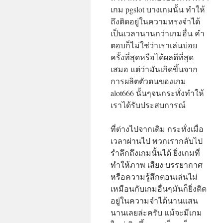
เกม pgslot บางเกมนั้น ทำให้
ถึงติดอยู่ในความทรงจำได้
เป็นเวลานานกว่าเกมอื่น คำ
ตอบก็ไม่ใช่ว่าเราเล่นบ่อย
ครั้งที่สุดหรือได้ผลดีที่สุด
เสมอ แต่ว่ามันเกิดขึ้นจาก
การผลิตตัวตนของเกม
alot666 นั้นๆจนกระทั่งทำให้
เราได้รับประสบการณ์
ที่ต่างไปจากเดิม กระทั่งเมื่อ
เวลาผ่านไป พวกเรากลับไป
รำลึกถึงเกมนั้นได้ ยิ่งเกมที่
ทำให้ภาพ เสียง บรรยากาศ
หรือความรู้สึกตอนเล่นไม่
เหมือนกับเกมอื่นๆมันก็ยิ่งติด
อยู่ในความจำได้นานแสน
นานเลยล่ะครับ แม้จะมีเกม