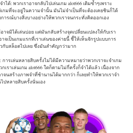
ำได้: พวกเราอาจกลับไปเล่นเกม alot666 เดิมซ้ำๆเพราะ
มที่จะอยู่ในความจำนั้น มันไม่จำเป็นที่จะต้องเคยชินก็ได้
ารณ์บางสิ่งบางอย่างให้พวกเราจนกระทั่งคิดออกเอง
าจมิได้เล่นบ่อย แต่มันกลับสร้างจุดเปลี่ยนแปลงให้กับเรา
ีอาจเป็นเกมแรกที่เราเล่นของค่ายนี้ ชี้ให้เห็นจักรูปแบบการ
่ยวกับสล็อตไปเลย ซึ่งมันสำคัญกว่ามาก
: การเล่นหลายสิบครั้งไม่ได้มีความหมายว่าพวกเราจะจำเกม
วกเราเล่นเกม alot666 ใดก็ตามไม่กี่ครั้งก็จำได้แล้ว เนื่องจาก
ดตาจนสร้างภาพจำที่ช้านานได้มากกว่า ก็เลยทำให้พวกเราจำ
นไปหลายสิบครั้งนั่นเอง