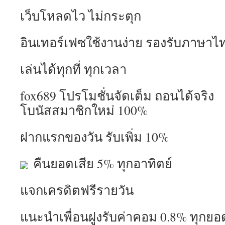
เว็บโหลดไว ไม่กระตุก
อินเทอร์เฟซใช้งานง่าย รองรับภาษาไ
เล่นได้ทุกที่ ทุกเวลา
fox689 โปรโมชั่นจัดเต็ม ถอนได้จริง
โบนัสสมาชิกใหม่ 100%
ฝากแรกของวัน รับเพิ่ม 10%
คืนยอดเสีย 5% ทุกอาทิตย์
แจกเครดิตฟรีรายวัน
แนะนำเพื่อนฝูงรับค่าคอม 0.8% ทุกยอ