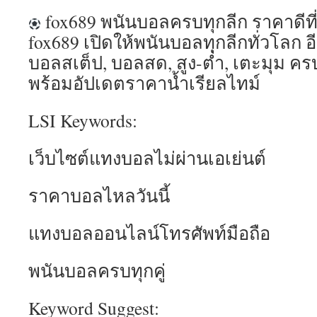
fox689 พนันบอลครบทุกลีก ราคาดีที่
fox689 เปิดให้พนันบอลทุกลีกทั่วโลก อ
บอลสเต็ป, บอลสด, สูง-ต่ำ, เตะมุม ค
พร้อมอัปเดตราคาน้ำเรียลไทม์
LSI Keywords:
เว็บไซต์แทงบอลไม่ผ่านเอเย่นต์
ราคาบอลไหลวันนี้
แทงบอลออนไลน์โทรศัพท์มือถือ
พนันบอลครบทุกคู่
Keyword Suggest: