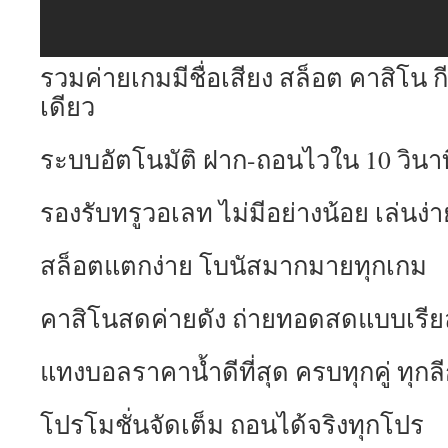
รวมค่ายเกมมีชื่อเสียง สล็อต คาสิโน 
เดียว
ระบบอัตโนมัติ ฝาก-ถอนไวใน 10 วินาท
รองรับทรูวอเลท ไม่มีอย่างน้อย เล่นง
สล็อตแตกง่าย โบนัสมากมายทุกเกม
คาสิโนสดค่ายดัง ถ่ายทอดสดแบบเรีย
แทงบอลราคาน้ำดีที่สุด ครบทุกคู่ ทุกล
โปรโมชั่นจัดเต็ม ถอนได้จริงทุกโปร