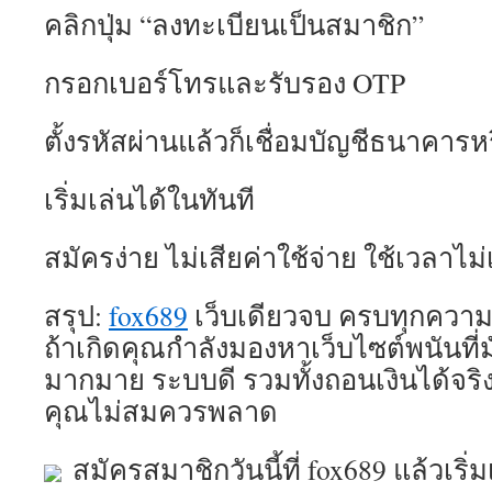
คลิกปุ่ม “ลงทะเบียนเป็นสมาชิก”
กรอกเบอร์โทรและรับรอง OTP
ตั้งรหัสผ่านแล้วก็เชื่อมบัญชีธนาคาร
เริ่มเล่นได้ในทันที
สมัครง่าย ไม่เสียค่าใช้จ่าย ใช้เวลาไม่
สรุป:
fox689
เว็บเดียวจบ ครบทุกความ
ถ้าเกิดคุณกำลังมองหาเว็บไซต์พนันที่
มากมาย ระบบดี รวมทั้งถอนเงินได้จริง
คุณไม่สมควรพลาด
สมัครสมาชิกวันนี้ที่ fox689 แล้วเริ่