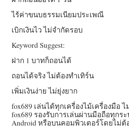
ไร้ค่าขนบธรรมเนียมประเพณี
เบิกเงินไว ไม่จำกัดรอบ
Keyword Suggest:
ฝาก 1 บาทก็ถอนได้
ถอนได้จริง ไม่ต้องทำเทิร์น
เพิ่มเงินง่าย ไม่ยุ่งยาก
fox689 เล่นได้ทุกเครื่องไม้เครื่องมือ
fox689 รองรับการเล่นผ่านมือถือทุกระบ
Android หรือบนคอมพิวเตอร์โดยไม่ต้อ