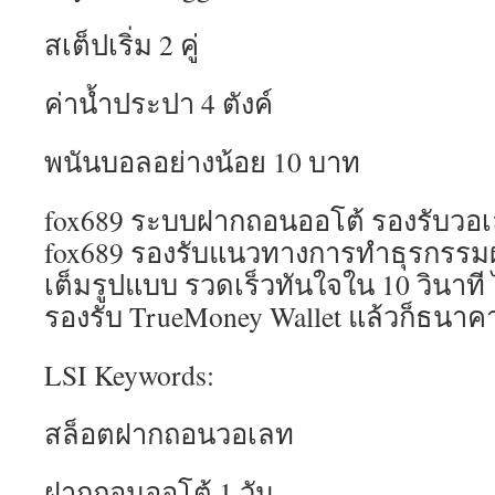
สเต็ปเริ่ม 2 คู่
ค่าน้ำประปา 4 ตังค์
พนันบอลอย่างน้อย 10 บาท
fox689 ระบบฝากถอนออโต้ รองรับวอ
fox689 รองรับแนวทางการทำธุรกรรมผ
เต็มรูปแบบ รวดเร็วทันใจใน 10 วินาท
รองรับ TrueMoney Wallet แล้วก็ธนาคาร
LSI Keywords:
สล็อตฝากถอนวอเลท
ฝากถอนออโต้ 1 วัน