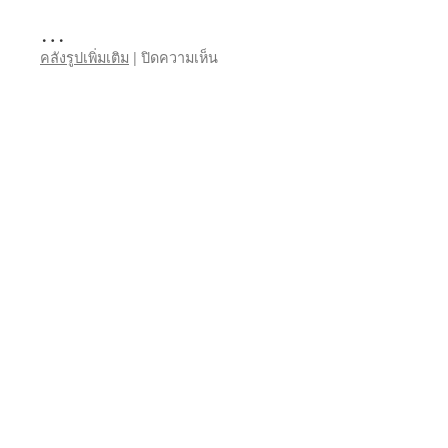
…
บน
คลังรูปเพิ่มเติม
|
ปิดความเห็น
fox689
เครดิต
ฟรี
31
December
fox689
เข้า
สู่
ระบบ
สล็อต
แตก
ง่าย
คา
สิ
โน
สด
ไม่มี
ขั้น
ต่ำ