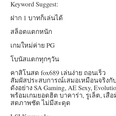
Keyword Suggest:
ฝาก 1 บาทก็เล่นได้
สล็อตแตกหนัก
เกมใหม่ค่าย PG
โบนัสแตกทุกๆวัน
คาสิโนสด fox689 เล่นง่าย ถอนเร็ว
สัมผัสประสบการณ์เสมอเหมือนจริงกั
ดังอย่าง SA Gaming, AE Sexy, Evolut
พร้อมเกมยอดฮิต บาคาร่า, รูเล็ต, เสื
สดภาพชัด ไม่มีสะดุด