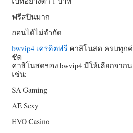
เบทอย่างต่ำ 1 บาท
ฟรีสปินมาก
ถอนได้ไม่จำกัด
bwvip4 เครดิตฟรี
คาสิโนสด ครบทุกค่
ชัด
คาสิโนสดของ bwvip4 มีให้เลือกจาก
เช่น:
SA Gaming
AE Sexy
EVO Casino