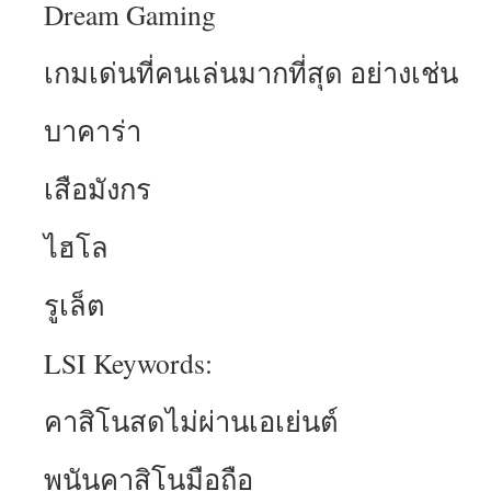
Dream Gaming
เกมเด่นที่คนเล่นมากที่สุด อย่างเช่น
บาคาร่า
เสือมังกร
ไฮโล
รูเล็ต
LSI Keywords:
คาสิโนสดไม่ผ่านเอเย่นต์
พนันคาสิโนมือถือ