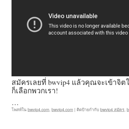
สมัครเลยที่ bwvip4 แล้วคุณจะเข้าจิ
ก็เลือกพวกเรา!
…
โพสท์ใน
bwvip4.com
,
bwvip4.com
|
ติดป้ายกำกับ
bwvip4 สมัคร
,
b