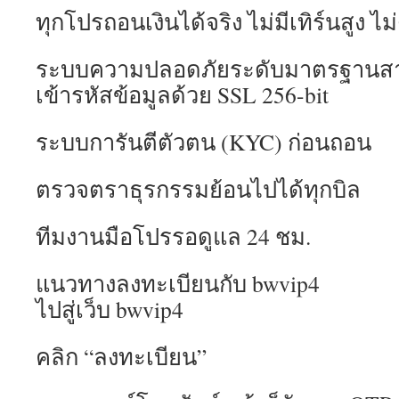
ทุกโปรถอนเงินได้จริง ไม่มีเทิร์นสูง ไม
ระบบความปลอดภัยระดับมาตรฐานส
เข้ารหัสข้อมูลด้วย SSL 256-bit
ระบบการันตีตัวตน (KYC) ก่อนถอน
ตรวจตราธุรกรรมย้อนไปได้ทุกบิล
ทีมงานมือโปรรอดูแล 24 ชม.
แนวทางลงทะเบียนกับ bwvip4
ไปสู่เว็บ bwvip4
คลิก “ลงทะเบียน”