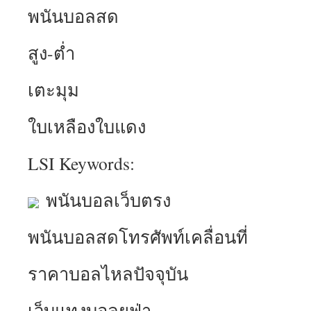
พนันบอลสด
สูง-ต่ำ
เตะมุม
ใบเหลืองใบแดง
LSI Keywords:
พนันบอลเว็บตรง
พนันบอลสดโทรศัพท์เคลื่อนที่
ราคาบอลไหลปัจจุบัน
เว็บแทงบอลยูฟ่า