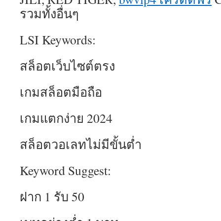
รวมทั้งอื่นๆ
LSI Keywords:
สล็อตเว็บไซต์ตรง
เกมสล็อตมือถือ
เกมแตกง่าย 2024
สล็อตวอเลทไม่มีขั้นต่ำ
Keyword Suggest:
ฝาก 1 รับ 50