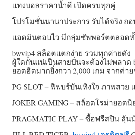
แทงบอลราคาน้ำดี เปิดครบทุกคู่
โปรโมชั่นนานาประการ รับได้จริง ถอ
แอดมินตอบไว มีกลุ่มซัพพอร์ตตลอดทั้
bwvip4 สล็อตแตกง่าย รวมทุกค่ายดัง
ผู้ใดกันแน่เป็นสายปั่นจะต้องไม่พลา
ยอดฮิตมากยิ่งกว่า 2,000 เกม จากค่าย
PG SLOT – ฟีพบร์บันเทิงใจ ภาพสวย 
JOKER GAMING – สล็อตโรม่ายอดนิ
PRAGMATIC PLAY – ซื้อฟรีสปิน ลุ้นมั่
JILI, RED TIGER,
bwvip4 เครดิตฟรี
C