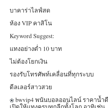
บาคาร่าไลฟ์สด
ห้อง VIP คาสิโน
Keyword Suggest:
แทงอย่างต่ำ 10 บาท
ไม่ต้องโยกเงิน
รองรับโทรศัพท์เคลื่อนที่ทุกระบบ
ดีลเลอร์สาวสวย
bwvip4 พนันบอลออนไลน์ ราคาน้ำด
เปิดให้แทงครบทุกลีกทั้งโลก อาทิเช่น