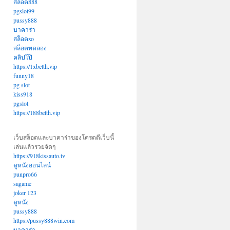
สล็อต888
pgslot99
pussy888
บาคาร่า
สล็อตxo
สล็อตทดลอง
คลิปโป๊
https://1xbetth.vip
funny18
pg slot
kiss918
pgslot
https://188betth.vip
เว็บสล็อตและบาคาร่าของโครตดีเว็บนี้
เล่นแล้วรวยจัดๆ
https://918kissauto.tv
ดูหนังออนไลน์
punpro66
sagame
joker 123
ดูหนัง
pussy888
https://pussy888win.com
บาคาร่า