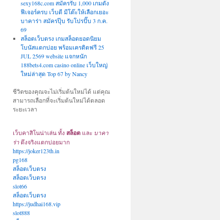
sexy168c.com สมัครรับ 1,000 เกมดัง
ฟีเจอร์ครบ เว็บดี มีโต๊ะให้เลือกเยอะ
บาคาร่า สมัครปุ๊บ รับโปรปั๊บ 3 ก.ค.
69
สล็อตเว็บตรง เกมสล็อตยอดนิยม
โบนัสแตกบ่อย พร้อมเครดิตฟรี 25
JUL 2569 website แจกหนัก
188bets4.com casino online เว็บใหญ่
ใหม่ล่าสุด Top 67 by Nancy
ชีวิตของคุณจะไม่เริ่มต้นใหม่ได้ แต่คุณ
สามารถเลือกที่จะเริ่มต้นใหม่ได้ตลอด
ระยะเวลา
เว็บคาสิโนน่าเล่น ทั้ง
สล็อต
และ
บาคา
ร่า
ตึงจริงแตกบ่อยมาก
https://joker123th.in
pg168
สล็อตเว็บตรง
สล็อตเว็บตรง
slot66
สล็อตเว็บตรง
https://judhai168.vip
slot888