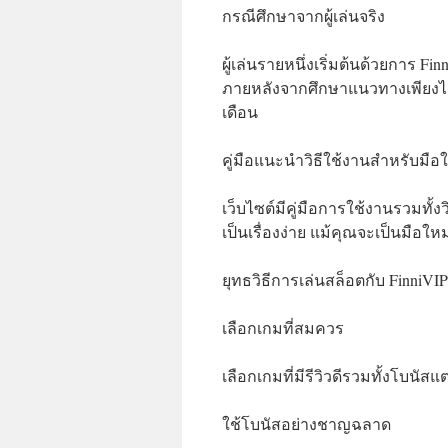
กรณีศึกษาจากผู้เล่นจริง
ผู้เล่นรายหนึ่งเริ่มต้นด้วยการ F
ภายหลังจากศึกษาแนวทางเพียงไม
เดือน
คู่มือแนะนำวิธีใช้งานสำหรับมือ
เว็บไซต์มีคู่มือการใช้งานรวมทั้
เป็นเรื่องง่าย แม้คุณจะเป็นมือให
ยุทธวิธีการเล่นสล็อตกับ FinniVIP
เลือกเกมที่สมควร
เลือกเกมที่มีรีวิวดีรวมทั้งโบนัสแ
ใช้โบนัสอย่างชาญฉลาด