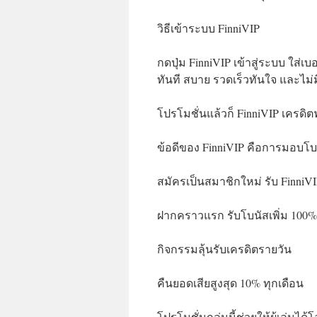
วิธีเข้าระบบ FinniVIP
กดปุ่ม FinniVIP เข้าสู่ระบบ ใส่เ
ทันที สบาย รวดเร็วทันใจ และไม่
โปรโมชั่นแล้วก็ FinniVIP เครดิต
ข้อดีของ FinniVIP คือการมอบโบน
สมัครเป็นสมาชิกใหม่ รับ FinniVI
ฝากคราวแรก รับโบนัสเพิ่ม 100%
กิจกรรมลุ้นรับเครดิตรายวัน
คืนยอดเสียสูงสุด 10% ทุกเดือน
โปรโมชั่นกลุ่มนี้ช่วยให้ผู้เล่นไ