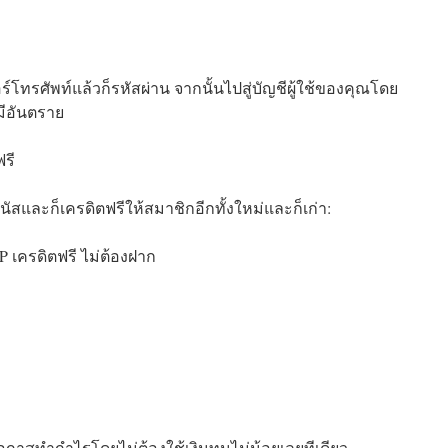
บอร์โทรศัพท์แล้วก็รหัสผ่าน จากนั้นไปสู่บัญชีผู้ใช้ของคุณโดย
มีอันตราย
ฟรี
ัสและก็เครดิตฟรีให้สมาชิกอีกทั้งใหม่และก็เก่า:
P เครดิตฟรี ไม่ต้องฝาก
ด้โอกาสทำกำไรโดยไม่ต้องใช้เงินทุนไม่น้อยเลยทีเดียว