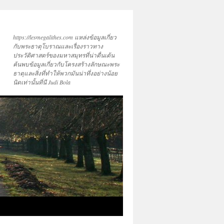
https://lesmegalithes.com แหล่งข้อมูลเกี่ยว
กับพระธาตุโบราณและเรื่องราวทาง
ประวัติศาสตร์ของมหาสมุทรที่น่าตื่นเต้น
ค้นพบข้อมูลเกี่ยวกับโครงสร้างลักษณะพระ
ธาตุและสิ่งที่ทำให้พวกมันน่าทึ่งอย่างน้อย
นิดเท่านั้นที่นี Judi Bola