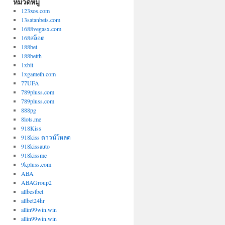
หมวดหมู่
123xos.com
13satanbets.com
1688vegasx.com
168สล็อต
188bet
188betth
1xbit
1xgameth.com
77UFA
789pluss.com
789pluss.com
888pg
8lots.me
918Kiss
918kiss ดาวน์โหลด
918kissauto
918kissme
9kpluss.com
ABA
ABAGroup2
allbestbet
allbet24hr
allin99win.win
allin99win.win