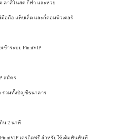
อต คาสิโนสด กีฬา และหวย
ือถือ แท็บเล็ต และก็คอมพิวเตอร์
ง
งเข้าระบบ FinniVIP
IP สมัคร
์ รวมทั้งบัญชีธนาคาร
ิน 2 นาที
FinniVIP เครดิตฟรี สำหรับใช้เดิมพันทันที