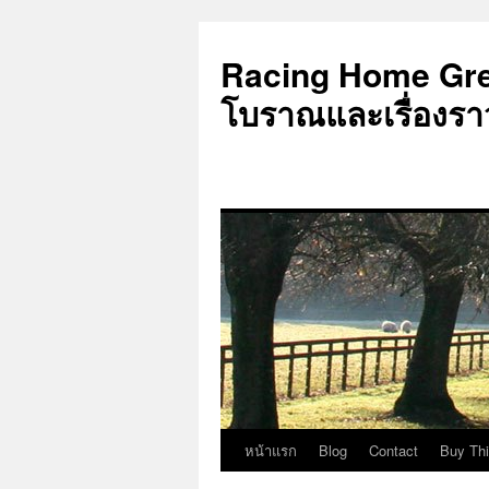
Racing Home Gre
โบราณและเรื่องรา
หน้าแรก
Blog
Contact
Buy Th
ข้าม