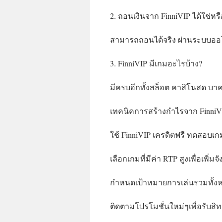
2. ถอนเงินจาก FinniVIP ได้ใช่หรื
สามารถถอนได้จริง ผ่านระบบออโต
3. FinniVIP มีเกมอะไรบ้าง?
มีครบอีกทั้งสล็อต คาสิโนสด บา
เทคนิคการสร้างกำไรจาก FinniV
ใช้ FinniVIP เครดิตฟรี ทดสอบเก
เลือกเกมที่มีค่า RTP สูงเพื่อเพิ่
กำหนดเป้าหมายการเล่นรวมทั้งหย
ติดตามโปรโมชั่นใหม่ๆเพื่อรับสิท