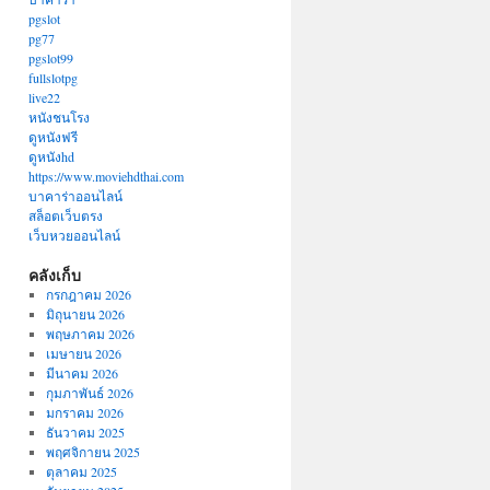
pgslot
pg77
pgslot99
fullslotpg
live22
หนังชนโรง
ดูหนังฟรี
ดูหนังhd
https://www.moviehdthai.com
บาคาร่าออนไลน์
สล็อตเว็บตรง
เว็บหวยออนไลน์
คลังเก็บ
กรกฎาคม 2026
มิถุนายน 2026
พฤษภาคม 2026
เมษายน 2026
มีนาคม 2026
กุมภาพันธ์ 2026
มกราคม 2026
ธันวาคม 2025
พฤศจิกายน 2025
ตุลาคม 2025