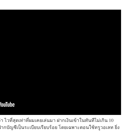
ไวที่สุดเท่าที่ผมเคยเล่นมา ฝากเงินเข้าในทันทีไม่เกิน 10
ินฝากบัญชีเป็นระเบียบเรียบร้อย โดยเฉพาะตอนใช้ทรูวอเลท ยิ่ง