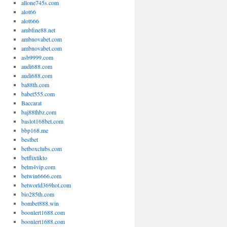
allone745s.com
alot66
alot666
ambfine88.net
ambnovabet.com
ambnovabet.com
asb9999.com
audi688.com
audi688.com
ba88th.com
babet555.com
Baccarat
baj88thbz.com
baslot168bet.com
bbp168.me
bestbet
betboxclubs.com
betflixtikto
betm4vip.com
betwin6666.com
betworld369hot.com
bio285th.com
bombet888.win
boonlert1688.com
boonlert1688.com