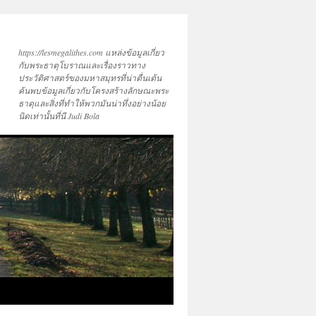
https://lesmegalithes.com แหล่งข้อมูลเกี่ยว
กับพระธาตุโบราณและเรื่องราวทาง
ประวัติศาสตร์ของมหาสมุทรที่น่าตื่นเต้น
ค้นพบข้อมูลเกี่ยวกับโครงสร้างลักษณะพระ
ธาตุและสิ่งที่ทำให้พวกมันน่าทึ่งอย่างน้อย
นิดเท่านั้นที่นี Judi Bola