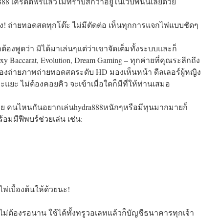
88 เครดิตฟรีแล้วไม่ทราบสึกว่าอยู่ในเว็บพนันเลยด้วย
! ถ่ายทอดสดทุกโต๊ะ ไม่มีตัดต่อ เห็นทุกการแจกไพ่แบบชัดๆ
ต้องพูดว่า มิได้มาเล่นๆแต่ว่าเขาจัดเต็มทั้งระบบและก็
xy Baccarat, Evolution, Dream Gaming – ทุกค่ายที่คุณระลึกถึง
้องถ่ายภาพถ่ายทอดสดระดับ HD มองเห็นหน้า ดีลเลอร์ผู้หญิง
แยะ ไม่ต้องคอยคิว จะเข้าเมื่อใดก็มีที่ให้ท่านเสมอ
้วย คนไหนกันอยากเล่นhydra888หนักๆหรือมีทุนมากมายก็
อมมีฟีพบร์ช่วยเล่น เช่น:
พ่เบื้องต้นให้ด้วยนะ!
ไม่ต้องรอนาน ใช้ได้ทั้งทรูวอเลทแล้วก็บัญชีธนาคารทุกเจ้า