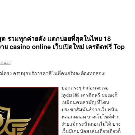
ุด รวมทุกค่ายดัง แตกบ่อยที่สุดในไทย 18
าย casino online เว็บเปิดใหม่ เครดิตฟรี Top
Stewart
รณ์ตรง ครบทุกบริการคาสิโนที่คนจริงจะต้องทดลอง!
บอกตรงๆว่าก่อนจะเจอ
hydra888 เครดิตฟรี ผมเองก็
เหมือนคนสามัญ ที่โดน
ประชาสัมพันธ์จากเว็บพนัน
หลอกตลอด บางเว็บไซต์ฝาก
ง่ายแม้กระนั้นถอนไม่ได้ บาง
เว็บมีเกมน้อย เล่นเดี๋ยวเดียวก็