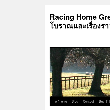
Racing Home Gre
โบราณและเรื่องรา
หน้าแรก
Blog
Contact
Buy Th
ข้าม