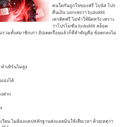
คนใดกันถูกใจของฟรี โบนัส โปร
คืนเงิน บอกเลยว่า hydra888
เครดิตฟรี ไม่ทำให้ผิดหวัง เพราะ
ว่าโปรโมชั่น hydra888 สล็อต
ม่รวมทั้งสมาชิกเก่า อัปเดตเรื่อยแล้วก็ที่สำคัญคือ ข้อตกลงไม่
ทำเทิร์นไม่สูง
บเองได้
้องฝาก
วง
เวียน ไม่ต้องแคปหลักฐานส่งแอดมินให้เสียเวลา ด้วยเหตุว่า