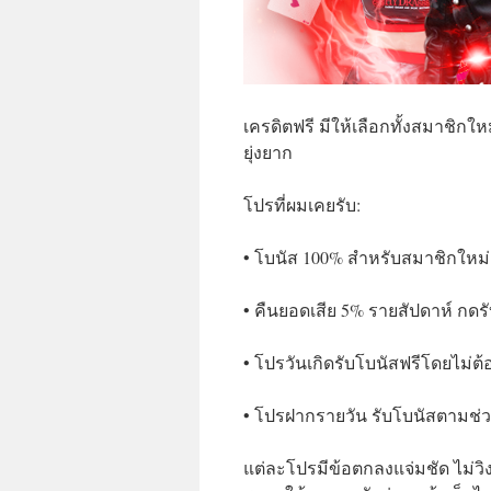
เครดิตฟรี มีให้เลือกทั้งสมาชิกให
ยุ่งยาก
โปรที่ผมเคยรับ:
• โบนัส 100% สำหรับสมาชิกใหม่ 
• คืนยอดเสีย 5% รายสัปดาห์ กดรั
• โปรวันเกิดรับโบนัสฟรีโดยไม่ต
• โปรฝากรายวัน รับโบนัสตามช่
แต่ละโปรมีข้อตกลงแจ่มชัด ไม่วิง