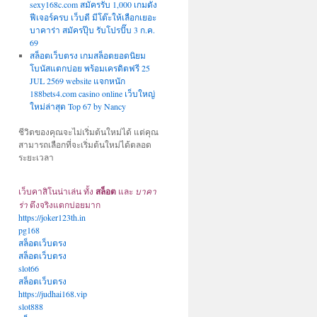
sexy168c.com สมัครรับ 1,000 เกมดัง
ฟีเจอร์ครบ เว็บดี มีโต๊ะให้เลือกเยอะ
บาคาร่า สมัครปุ๊บ รับโปรปั๊บ 3 ก.ค.
69
สล็อตเว็บตรง เกมสล็อตยอดนิยม
โบนัสแตกบ่อย พร้อมเครดิตฟรี 25
JUL 2569 website แจกหนัก
188bets4.com casino online เว็บใหญ่
ใหม่ล่าสุด Top 67 by Nancy
ชีวิตของคุณจะไม่เริ่มต้นใหม่ได้ แต่คุณ
สามารถเลือกที่จะเริ่มต้นใหม่ได้ตลอด
ระยะเวลา
เว็บคาสิโนน่าเล่น ทั้ง
สล็อต
และ
บาคา
ร่า
ตึงจริงแตกบ่อยมาก
https://joker123th.in
pg168
สล็อตเว็บตรง
สล็อตเว็บตรง
slot66
สล็อตเว็บตรง
https://judhai168.vip
slot888