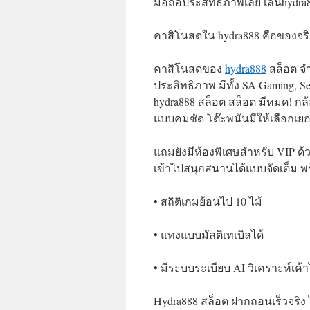
มือถือประสิทธิภาพเลย เล่นhydra8
คาสิโนสดใน hydra888 คือของจริง
คาสิโนสดของ
hydra888
สล็อต จำ
ประสิทธิภาพ มีทั้ง SA Gaming, Se
hydra888 สล็อต สล็อต มีหมด! กล
แบบคมชัด โต๊ะพนันมีให้เลือกเยอะ
แถมยังมีห้องพิเศษสำหรับ VIP ด
เข้าไปสนุกสนานได้แบบจัดเต็ม พร้
• สถิติเกมย้อนไป 10 ไม้
• แทงแบบมัลติเทเบิลได้
• มีระบบระเบียบ AI วิเคราะห์เค้าไ
Hydra888 สล็อต ฝากถอนเร็วจริง 