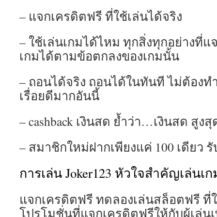
– แจกเครดิตฟรี ที่ใช้เล่นได้จริง
– ใช้เล่นเกมได้ไหม ทุกสิ่งทุกอย่างท
เกมได้ตามข้อตกลงของเกมนั้น
– ถอนได้จริง ถอนได้ในทันที ไม่ต้อ
เรื่อยดีมากอันนี้
– cashback เงินสด ย้ำว่า…เงินสด สูงสุด
– สมาชิกใหม่ฝากเพียงแค่ 100 เดียว รั
การเล่น Joker123 หัวใจสำคัญเล่นเกมส
แจกเครดิตฟรี ทดลองเล่นสล็อตฟรี ที่ใช้
โปรโมชั่นที่แจกเครดิตฟรีให้กับผู้เล่นเ