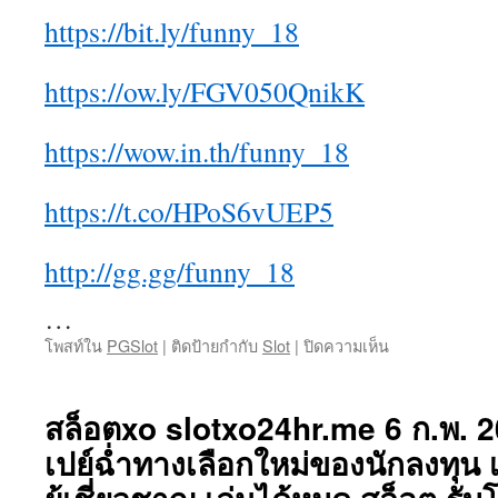
https://bit.ly/funny_18
https://ow.ly/FGV050QnikK
https://wow.in.th/funny_18
https://t.co/HPoS6vUEP5
http://gg.gg/funny_18
…
บน
โพสท์ใน
PGSlot
|
ติดป้ายกำกับ
Slot
|
ปิดความเห็น
Pgslot
เว็บ
สล็อต
สล็อตxo slotxo24hr.me 6 ก.พ. 20
ใหม่
เปย์ฉ่ำทางเลือกใหม่ของนักลงทุน เ
ล่าสุด
ถอน