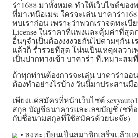
ร่า1688 มาทั้งหมด ทำให้เว็บไซต์ของพ
ที่มาเหนือเมฆ ใครจะเล่น บาคาร่า168
พบเราก่อน เพราะว่าพวกเราจดทะเบียน
License ในราคาที่แพงและคุ้มค่าที่สุด
อื่นๆจำเป็นต้องงงงวยกันไปตามๆกัน 
แล้วก็ ร่ำรวยที่สุด โน่นเป็นเหตุผลว่
เป็นปากทางเข้า บาคาร่า ที่เหมาะสมที่
ถ้าทุกท่านต้องการจะเล่น บาคาร่าออนไ
ต้องทำอย่างไรบ้าง วันนี้มาประสานมื
เพียงแค่สมัครที่หน้าเว็บไซต์ sexyauto168
สกุล บัญชีธนาคารและเลขบัญชี (ชทื่อ
กับชื่อนามสกุลที่ใช้สมัครด้วยนะจ๊ะ)
• ลงทะเบียนเป็นสมาชิกเสร็จแล้วแ