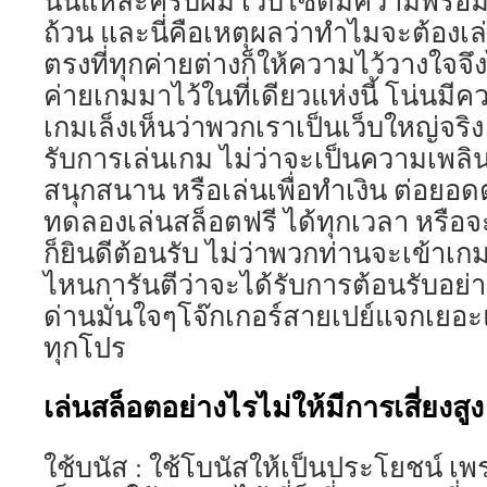
นั่นแหละครับผม เว็บไซต์มีความพร้อ
ถ้วน และนี่คือเหตุผลว่าทำไมจะต้องเล่
ตรงที่ทุกค่ายต่างก็ให้ความไว้วางใจจ
ค่ายเกมมาไว้ในที่เดียวแห่งนี้ โน่นมี
เกมเล็งเห็นว่าพวกเราเป็นเว็บใหญ่จริ
รับการเล่นเกม ไม่ว่าจะเป็นความเพลิน
สนุกสนาน หรือเล่นเพื่อทำเงิน ต่อยอดต
ทดลองเล่นสล็อตฟรี ได้ทุกเวลา หรือ
ก็ยินดีต้อนรับ ไม่ว่าพวกท่านจะเข้าเ
ไหนการันตีว่าจะได้รับการต้อนรับอย่า
ด่านมั่นใจๆโจ๊กเกอร์สายเปย์แจกเยอะ
ทุกโปร
เล่นสล็อตอย่างไรไม่ให้มีการเสี่ยงสูง
ใช้บนัส : ใช้โบนัสให้เป็นประโยชน์ 