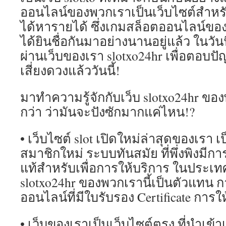
เปิด
ออนไลน์ของพวกเราเป็นเว็บไซต์สำหรับ
ใหม่
ได้หารายได้ ซึ่งเกมสล็อตออนไลน์ของค่
เว็บ
ตรง
ได้ยินชื่อกันมาอย่างนานอยู่แล้ว ในวัน
อันดับ1
ผ่านเว็บของเรา slotxo24hr เพื่อตอบป
Top
เสี่ยงดวงแล้ววันนี้!
18
by
Rafaela
มาทำความรู้จักกับเว็บ slotxo24hr ของ
funny18.in
26
กว่า ว่ามันจะปังซักมากแค่ไหน!?
มี.ค.
2024
• เว็บไซต์ slot เปิดใหม่ล่าสุดของเรา 
สมาชิกใหม่ ระบบทันสมัย ที่พึ่งพิงมีการ
แท้สำหรับเพื่อการให้บริการ ในประเทศ
slotxo24hr ของพวกเรานี้เป็นตัวแทน 
ออนไลน์ที่มีใบรับรอง Certificate การ
• เว็บของเราเป็นเว็บไซต์ตรง ที่นำเข้