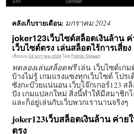
ไป
แรก
Domain
ยัง
มกราคม 2024
คลังเก็บรายเดือน:
เนื้อหา
joker123เว็บไซต์สล็อตเงินล้าน ค่
เว็บไซต์ตรง เล่นสล็อตไร้การเสี่ยง
เขียนบน
24 มกราคม 2024
โดย
Patrick Stewart
ทดลองเล่นสล็อตฟรี
เล่น เว็บไซต์เกม
บ้างไม่รู้ เกมแรงแซงทุกเว็บไซต์ โปรเด
ซังกะบ๊วยแน่นอน เว็บโจ๊กเกอร์123 สล
ปัง เกมแปลกใหม่ สิ่งนี้ทำให้มีสมา
และก็อยู่เล่นกับเว็บพวกเรานานจริงๆ
joker123เว็บสล็อตเงินล้าน ค่ายใ
ตรง