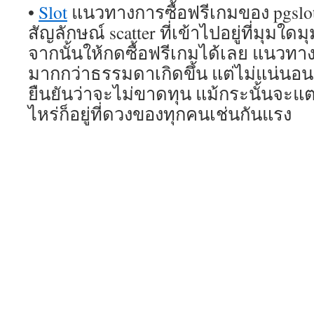
•
Slot
แนวทางการซื้อฟรีเกมของ pgslo
สัญลักษณ์ scatter ที่เข้าไปอยู่ที่มุมใด
จากนั้นให้กดซื้อฟรีเกมได้เลย แนวทาง
มากกว่าธรรมดาเกิดขึ้น แต่ไม่แน่นอน
ยืนยันว่าจะไม่ขาดทุน แม้กระนั้นจะแ
ไหร่ก็อยู่ที่ดวงของทุกคนเช่นกันแรง