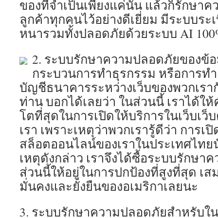
ของที่จำเป็นเพียงแค่นั้น แล้วก็รักษา
ลูกค้าทุกคนไว้อย่างดีเยี่ยม มีระบบระ
หนารวมทั้งปลอดภัยด้วยระบบ AI 10
2. ระบบรักษาความปลอดภัยของข้อม
กระบวนการทำธุรกรรม หรือการทำเ
บัญชีธนาคารระหว่างเว็บของพวกเรากั
ท่าน บอกได้เลยว่า ในส่วนนี้ เราได้ใ
โตที่สุดในการเปิดให้บริการในเว็บเว
เรา เพราะเหตุว่าพวกเรารู้ดีว่า การเปิ
สล็อตออนไลน์ของเราในประเทศไทยนั่น 
เหตุดังกล่าว เราจึงได้ซื้อระบบรักษ
ส่วนนี้ให้อยู่ในการปกป้องที่สูงที่สุด
มั่นคงและยั่งยืนของอเมริกาเลยนะ
3. ระบบรักษาความปลอดภัยสำหรับใน