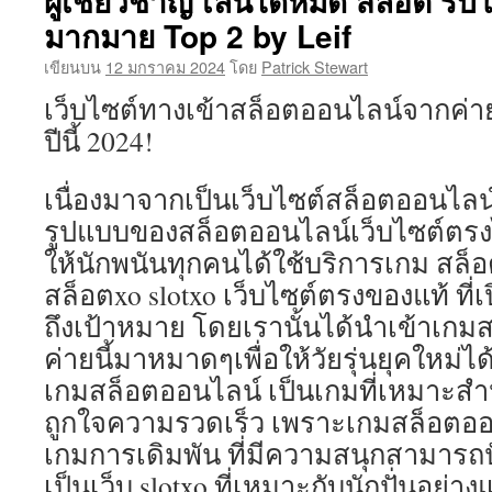
ผู้เชี่ยวชาญ เล่นได้หมด สล็อต รับ
ได้
ไม่
มากมาย Top 2 by Leif
อั้น
เขียนบน
12 มกราคม 2024
โดย
Patrick Stewart
มี
ทุน
เว็บไซต์ทางเข้าสล็อตออนไลน์จากค่าย s
หลัก
ปีนี้ 2024!
สิบ
ก็
เล่น
เนื่องมาจากเป็นเว็บไซต์สล็อตออนไลน์ 
ได้
หวย
รูปแบบของสล็อตออนไลน์เว็บไซต์ตรงไม่
บา
ให้นักพนันทุกคนได้ใช้บริการเกม สล็
คา
สล็อตxo slotxo เว็บไซต์ตรงของแท้ ที่
ร่า
ยิง
ถึงเป้าหมาย โดยเรานั้นได้นำเข้าเก
ปลา
ค่ายนี้มาหมาดๆเพื่อให้วัยรุ่นยุคใหม่ไ
แทง
บอล
เกมสล็อตออนไลน์ เป็นเกมที่เหมาะสำหร
ป็
ถูกใจความรวดเร็ว เพราะเกมสล็อตออน
อก
เด้ง
เกมการเดิมพัน ที่มีความสนุกสามารถปั
เว็บ
เป็นเว็บ slotxo ที่เหมาะกับนักปั่นอย่าง
ตรง