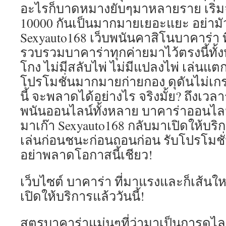
อะไรก็บาดหมางยับๆมาหลายราย เริ่ม
10000 กันเป็นมากมายเยอะแยะ อย่ามัว
Sexyauto168 เว็บพนันคาสิโนบาคาร่า ท
รวบรวมบาคาร่าทุกค่ายมาไว้ตรงนี้ทั้
โกง ไม่มีสลับไพ่ ไม่มีแปลงไพ่ เล่น
โปรโมชั่นมากมายก่ายกอง ดุดันไม่เ
นี้ จะพลาดได้อย่างไร จริงมั้ย? ถึงเวล
พนันออนไลน์ทั้งหลาย บาคาร่าออนไลน
มาเก๊า Sexyauto168 กลับมาเปิดให้บริกา
เล่นก่อนชนะก่อนถอนก่อน รับโปรโมชั่
อย่าพลาดโอกาสนี้เชียว!
เว็บไซต์ บาคาร่า ที่มาแรงและก็เส้นให
เปิดให้บริการแล้ววันนี้!
สูตรบาคาร่าแม่นๆที่ว่ามาเป็นการดูไล