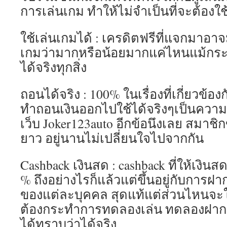
การเล่นเกม ทำให้ไม่จำเป็นที่จะต้องใ
ใช้เล่นเกมได้ : เครดิตฟรีที่แจกมาอาจ
เกมว่ามากหรือน้อยมากแค่ไหนแม้กระ
ได้จริงทุกสิ่ง
ถอนได้จริง : 100% ในเรื่องที่เกี่ยวข้อ
ทำถอนเงินออกไปใช้ได้จริงๆเป็นความวา
เว็บ Joker123auto อีกข้อนึงเลย สมาชิ
ยาว อยู่นานไม่เปลี่ยนใจไปจากกัน
Cashback เงินสด : cashback ที่ให้เงิน
% ถึงอย่างไรก็แล้วแต่ขึ้นอยู่กับการฝ
ของแต่ละบุคคล สุดแท้แต่ส่วนไหนจะให้
ต้องกระทำการทดลองเล่น ทดลองฝาก 
ได้ทราบว่าได้จริง