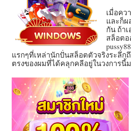
เมื่อคว
และก็ผ
กัน ถ้า
สล็อตออ
pussy88
แรกๆที่เหล่านักปั่นสล็อตตัวจริงระลึ
ตรงของผมที่ได้คลุกคลีอยู่ในวงการนี้