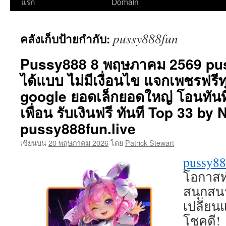
ไป
แรก
Domain
ยัง
pussy888fun
คลังเก็บป้ายกำกับ:
เนื้อหา
Pussy888 8 พฤษภาคม 2569 pus
ได้แบบ ไม่มีเงื่อนไข แจกเพชรฟรีท
google ยอดเล็กยอดใหญ่ โอนทันที
เพื่อน รับเงินฟรี ทันที Top 33 by
pussy888fun.live
เขียนบน
20 พฤษภาคม 2026
โดย
Patrick Stewart
pussy88
โอกาสท
สนุกสน
เปลี่ยน
โชคดี!