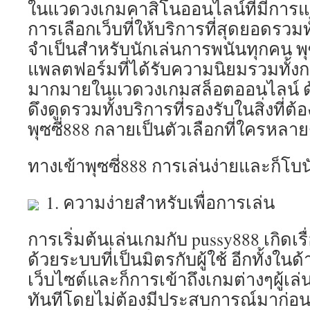
ในแวดวงเกมคาสิโนออนไลน์ที่มีการแข
ดี
จน
การเลือกเว็บที่ให้บริการที่สุดยอดรวมทั
ติด
จำเป็นสำหรับนักเล่นการพนันทุกคน พุซซ
หน้
แพลตฟอร์มที่ได้รับความนิยมรวมทั้งก
1
goo
มากมายในแวดวงเกมสล็อตออนไลน์ ด้
ยอด
ดึงดูดรวมทั้งบริการที่รองรับในสิ่งที่ต้
เล็ก
ยอด
พุซซี่888 กลายเป็นตัวเลือกที่ใครห
ใหญ
โอ
ทางเข้าพุซซี่888 การเล่นง่ายและก็โบ
ทันท
พุซซ
แน
1. ความง่ายสำหรับเพื่อการเล่น
เพื่
รับ
เงิน
การเริ่มต้นเล่นเกมกับ pussy888 เกิดเรื่
ฟรี
ด้วยระบบที่เป็นมิตรกับผู้ใช้ อีกทั้ง
ทันท
Top
เว็บไซต์และก็การเข้าถึงเกมต่างๆผู้เล
33
ทันทีโดยไม่ต้องมีประสบการณ์มาก่อน
by