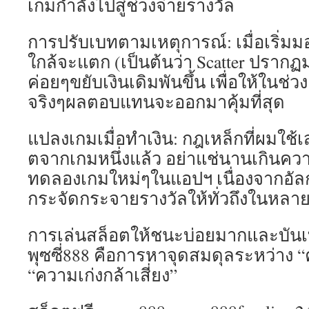
เกมกำลังไปสู่ช่วงจ่ายรางวัล
การปรับเบทตามเหตุการณ์: เมื่อเริ่มม
ใกล้จะแตก (เป็นต้นว่า Scatter ปรากฏ
ค่อยๆขยับเงินเดิมพันขึ้น เพื่อให้ในช่
จริงๆผลตอบแทนจะออกมาคุ้มที่สุด
แปลงเกมเมื่อทำเงิน: กฎเหล็กที่ผมใช้เ
ตจากเกมหนึ่งแล้ว อย่าแช่นานเกินคว
ทดลองเกมใหม่ๆในแอปฯ เนื่องจากอัลก
กระจัดกระจายรางวัลให้ทั่วถึงในหลา
การเล่นสล็อตให้ชนะบ่อยมากและบัน
พุซซี่888 คือการหาจุดสมดุลระหว่าง “
“ความเก่งกล้าเสี่ยง”