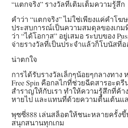
“แตกจริง” รางวัลที่เติมเต็มความรู้สึก
คำว่า “แตกจริง” ไม่ใช่เพียงแค่คำโฆ
ประสบการณ์เป็นความสมดุลของเกมที
ว่า “ได้โอกาส” อยู่เสมอ ระบบของ Puss
จ่ายรางวัลที่เป็นประจำแล้วก็โบนัสที่อ
น่าตกใจ
การได้รับรางวัลเล็กๆน้อยๆกลางทาง ห
Free Spin คือกลไกที่ช่วยฉีดสารอะดร
สำราญให้กับเรา ทำให้ความรู้สึกที่
หายไป และแทนที่ด้วยความตื่นเต้นแ
พุซซี่888 เล่นสล็อตให้ชนะหลายครั้งขึ
สนุกสนานทุกเกม