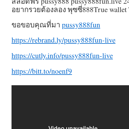
สล็อตฟรี pussy888 pussy888fun.live 2
อยากรวยต้องลอง พุซซี่888True wallet
ขอขอบคุณที่มา
pussy888fun
https://rebrand.ly/pussy888fun-live
https://cutly.info/pussy888fun-live
https://bitt.to/noenf9