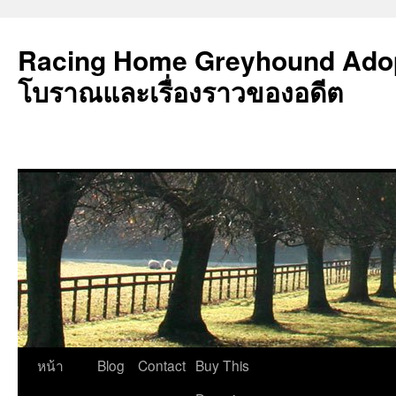
Racing Home Greyhound Adop
โบราณและเรื่องราวของอดีต
ข้าม
หน้า
Blog
Contact
Buy This