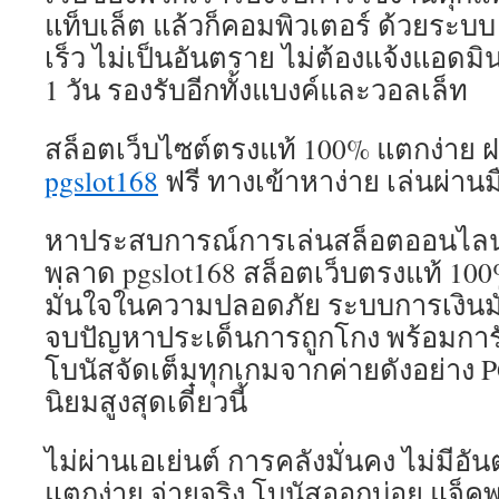
แท็บเล็ต แล้วก็คอมพิวเตอร์ ด้วยระบบ 
เร็ว ไม่เป็นอันตราย ไม่ต้องแจ้งแอด
1 วัน รองรับอีกทั้งแบงค์และวอลเล็ท
สล็อตเว็บไซต์ตรงแท้ 100% แตกง่าย 
pgslot168
ฟรี ทางเข้าหาง่าย เล่นผ่านม
หาประสบการณ์การเล่นสล็อตออนไลน์ที่
พลาด pgslot168 สล็อตเว็บตรงแท้ 10
มั่นใจในความปลอดภัย ระบบการเงินมั่
จบปัญหาประเด็นการถูกโกง พร้อมการ
โบนัสจัดเต็มทุกเกมจากค่ายดังอย่าง 
นิยมสูงสุดเดี๋ยวนี้
ไม่ผ่านเอเย่นต์ การคลังมั่นคง ไม่มี
แตกง่าย จ่ายจริง โบนัสออกบ่อย แจ