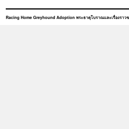
Racing Home Greyhound Adoption พระธาตุโบราณและเรื่องราวข