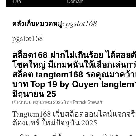
ไป
แรก
Domain
ยัง
pgslot168
คลังเก็บหมวดหมู่:
เนื้อหา
pgslot168
สล็อต168 ฝากไม่เกินร้อย ได้สอยตั
โชคใหญ่ มีเกมพนันให้เลือกเล่นกว
สล็อต tangtem168 รอคุณมาคว้า
บาท Top 19 by Quyen tangtem
มิถุนายน 25
เขียนบน
6 พฤษภาคม 2025
โดย
Patrick Stewart
Tangtem168 เว็บสล็อตออนไลน์แจกจริง
ต้องแชร์ ใหม่ปัจจุบัน 2025