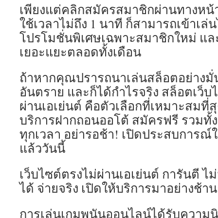
เพียงแต่คลิกสมัครสมาชิกผ่านทางหน้
ใช้เวลาไม่ถึง 1 นาที ก็สามารถเข้าเล่น
โปรโมชั่นพิเศษเฉพาะสมาชิกใหม่ และ
เยอะแยะตลอดทั้งเดือน
ถ้าหากคุณปรารถนาเล่นสล็อตอย่างมั่น
อันตราย และก็ได้กำไรจริง สล็อตเว็บ
ผ่านเอเย่นต์ คือตัวเลือกที่เหมาะสมที่
บริการฝากถอนออโต้ สมัครฟรี รวมทั้งเล
ทุกเวลา อย่ารอช้า! เปิดประสบการณ์ให
แล้ววันนี้
เว็บไซต์ตรงไม่ผ่านเอเย่นต์ การันตี ไม่ม
ได้ จ่ายจริง เปิดให้บริการมาอย่างช้า
การเล่นเกมพนันออนไลน์ได้รับความน