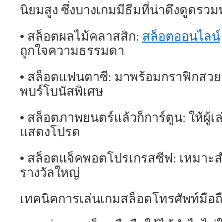
นิยมสูง ซึ่งบางเกมมีธีมที่น่าดึงดูดรว
• สล็อตผลไม้คลาสสิก:
สล็อตออนไลน์
ถูกใจความธรรมดา
• สล็อตแฟนตาซี: มาพร้อมกราฟิกสวย
พบร์โบนัสพิเศษ
• สล็อตภาพยนตร์แล้วก็การ์ตูน: ให้ผู้เ
แสดงโปรด
• สล็อตแจ็คพอตโปรเกรสซีฟ: เหมาะสำห
รางวัลใหญ่
เทคนิคการเล่นเกมสล็อตโทรศัพท์มือถือ