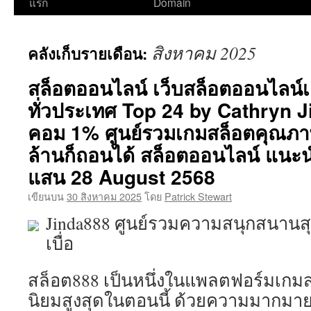
ไป
แรก
Domain
ยัง
สิงหาคม 2025
คลังเก็บรายเดือน:
เนื้อหา
สล็อตออนไลน์ เว็บสล็อตออนไลน์
ทั่วประเทศ Top 24 by Cathryn J
คอม 1% ศูนย์รวมเกมสล็อตคุณภาพด
ล้านก็ถอนได้ สล็อตออนไลน์ แนะน
แสน 28 August 2568
เขียนบน
30 สิงหาคม 2025
โดย
Patrick Stewart
Jinda888 ศูนย์รวมความสนุกสนานสุดค
เบื่อ
สล็อต888 เป็นหนึ่งในแพลตฟอร์มเก
นิยมสูงสุดในตอนนี้ ด้วยความมาก