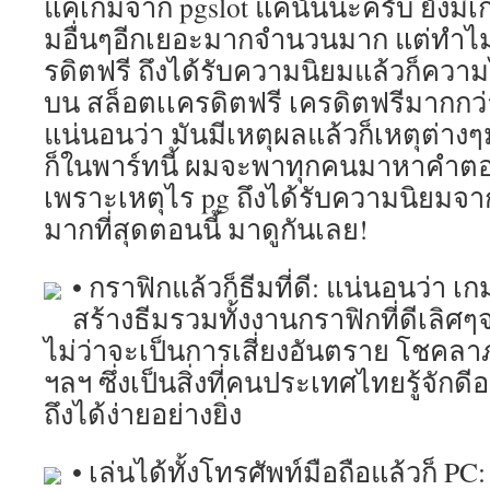
แค่เกมจาก pgslot แค่นั้นนะครับ ยังม
มอื่นๆอีกเยอะมากจำนวนมาก แต่ทำไ
รดิตฟรี ถึงได้รับความนิยมแล้วก็ควา
บน สล็อตเเครดิตฟรี เครดิตฟรีมากกว่า
แน่นอนว่า มันมีเหตุผลแล้วก็เหตุต่างๆ
ก็ในพาร์ทนี้ ผมจะพาทุกคนมาหาคำตอ
เพราะเหตุไร pg ถึงได้รับความนิยมจ
มากที่สุดตอนนี้ มาดูกันเลย!
• กราฟิกแล้วก็ธีมที่ดี: แน่นอนว่า 
สร้างธีมรวมทั้งงานกราฟิกที่ดีเล
ไม่ว่าจะเป็นการเสี่ยงอันตราย โชคลาภ
ฯลฯ ซึ่งเป็นสิ่งที่คนประเทศไทยรู้จักดีอ
ถึงได้ง่ายอย่างยิ่ง
• เล่นได้ทั้งโทรศัพท์มือถือแล้วก็ P