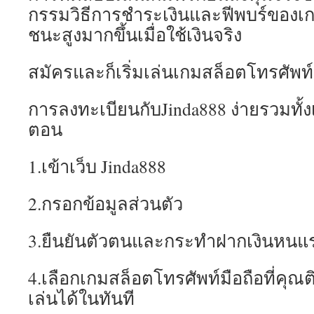
กรรมวิธีการชำระเงินและฟีพบร์ของเ
ชนะสูงมากขึ้นเมื่อใช้เงินจริง
สมัครและก็เริ่มเล่นเกมสล็อตโทรศัพท์
การลงทะเบียนกับJinda888 ง่ายรวมทั้งเร็
ตอน
1.เข้าเว็บ Jinda888
2.กรอกข้อมูลส่วนตัว
3.ยืนยันตัวตนและกระทำฝากเงินหนแ
4.เลือกเกมสล็อตโทรศัพท์มือถือที่คุณต
เล่นได้ในทันที