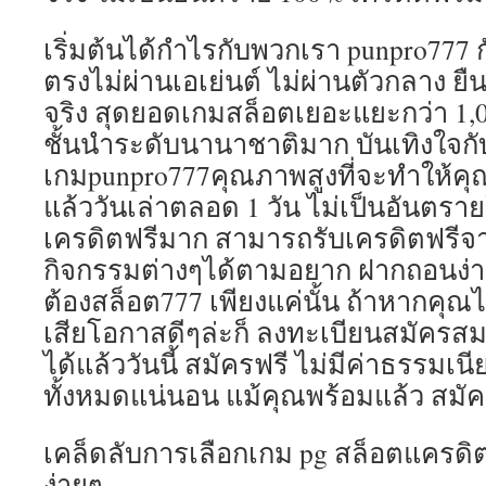
ได้
สล
เริ่มต้นได้กำไรกับพวกเรา punpro777 ก
ออ
ตรงไม่ผ่านเอเย่นต์ ไม่ผ่านตัวกลาง 
แน
เพื
จริง สุดยอดเกมสล็อตเยอะแยะกว่า 1,
รา
ชั้นนำระดับนานาชาติมาก บันเทิงใจกั
ได้
หล
เกมpunpro777คุณภาพสูงที่จะทำให้คุ
แส
แล้ววันเล่าตลอด 1 วัน ไม่เป็นอันตรา
28
Au
เครดิตฟรีมาก สามารถรับเครดิตฟรีจ
25
กิจกรรมต่างๆได้ตามอยาก ฝากถอนง่าย 
ต้องสล็อต777 เพียงแค่นั้น ถ้าหากคุณ
เสียโอกาสดีๆล่ะก็ ลงทะเบียนสมัครส
ได้แล้ววันนี้ สมัครฟรี ไม่มีค่าธรรมเน
ทั้งหมดแน่นอน แม้คุณพร้อมแล้ว สมั
เคล็ดลับการเลือกเกม pg สล็อตแครดิ
ง่ายๆ