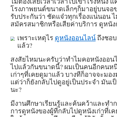
ไม่ต้องเสียเวล่ำเวลาไปเข้าโรงหนัง แค
โรงภาพยนต์ขนาดเล็กๆก็มาอยู่บนจอข
รับประกันว่า ชัดแจ๋วทุกเรื่องแน่นอน 
สมัครสมาชิกหรือเสียค่าบริการ ดูหนั
เพราะเหตุไร
ดูหนังออนไลน์
ถึงชอบด
แล้ว?
สงสัยไหมนะครับว่าทำไมคอหนังออนไลน์
ไปแล้วกันขนาดนี้? ผมเป็นคนอีกคนหนึ่
เก่าๆที่เคยดูมาแล้ว บางทีก็อาจจะมองมา
แต่ว่าก็ยังกลับไปดูอยู่เป็นประจำ มันเ
นะ?
มีงานศึกษาเรียนรู้และค้นคว้าและทำกา
การดูหนังของผู้ที่กลับไปดูหนังเก่าที่เค