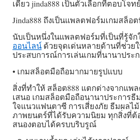
เดียว jinda888 เป็นตัวเลือกที่ตอบโจทย์ท
Jinda888 ถึงเป็นแพลตฟอร์มเกมสล็อต
นับเป็นหนึ่งในแพลตฟอร์มที่เป็นที่รู้
ออนไลน์
ด้วยจุดเด่นหลายด้านที่ช่วยให้
ประสบการณ์การเล่นเกมที่นานาประ
• เกมสล็อตมือถือมากมายรูปแบบ
สิ่งที่ทำให้ สล็อต888 แตกต่างจากแพ
เสนอ เกมสล็อตมือถือนานาประการธีม
ใจแนวแฟนตาซี การเสี่ยงภัย ธีมผลไม้ 
ภาพยนตร์ที่ได้รับความนิยม ทุกสิ่งที่ต้
สนองตอบได้ครบบริบรูณ์