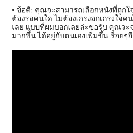
• ข้อดี: คุณจะสามารถเลือกหนังที่ถูกใจ
ต้องรอคนใด ไม่ต้องเกรงอกเกรงใจ
เลย แบบที่ผมบอกเลยล่ะขอรับ คุณจะจดจ
มากขึ้น ได้อยู่กับตนเองเพิ่มขึ้นเรื่อยๆ