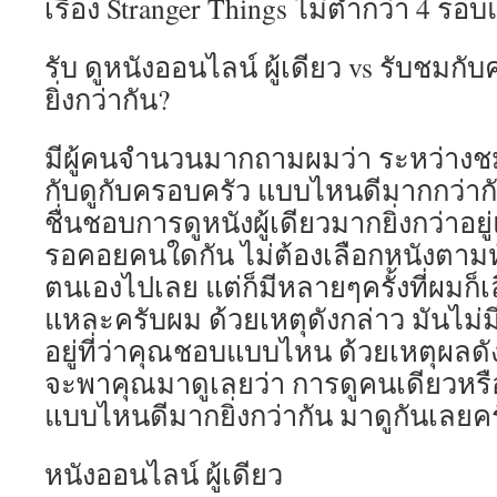
เรื่อง Stranger Things ไม่ต่ำกว่า 4 ร
รับ ดูหนังออนไลน์ ผู้เดียว vs รับชมก
ยิ่งกว่ากัน?
มีผู้คนจำนวนมากถามผมว่า ระหว่างชม
กับดูกับครอบครัว แบบไหนดีมากกว่ากั
ชื่นชอบการดูหนังผู้เดียวมากยิ่งกว่าอยู
รอคอยคนใดกัน ไม่ต้องเลือกหนังตา
ตนเองไปเลย แต่ก็มีหลายๆครั้งที่ผมก็เลื
แหละครับผม ด้วยเหตุดังกล่าว มันไม่
อยู่ที่ว่าคุณชอบแบบไหน ด้วยเหตุผลดั
จะพาคุณมาดูเลยว่า การดูคนเดียวหร
แบบไหนดีมากยิ่งกว่ากัน มาดูกันเลยค
หนังออนไลน์ ผู้เดียว