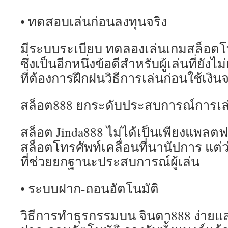
• ทดสอบเล่นก่อนลงทุนจริง
มีระบบระเบียบ ทดลองเล่นเกมสล็อตโทร
ซึ่งเป็นอีกหนึ่งข้อดีสำหรับผู้เล่นที่ยังไ
ที่ต้องการฝึกฝนวิธีการเล่นก่อนใช้เงินจ
สล็อต888 ยกระดับประสบการณ์การเล่
สล็อต Jinda888 ไม่ได้เป็นเพียงแพลต
สล็อตโทรศัพท์เคลื่อนที่นานัปการ แต่ว
ที่ช่วยยกฐานะประสบการณ์ผู้เล่น
• ระบบฝาก-ถอนอัตโนมัติ
วิธีการทำธุรกรรมบน จินดา888 ง่ายแ