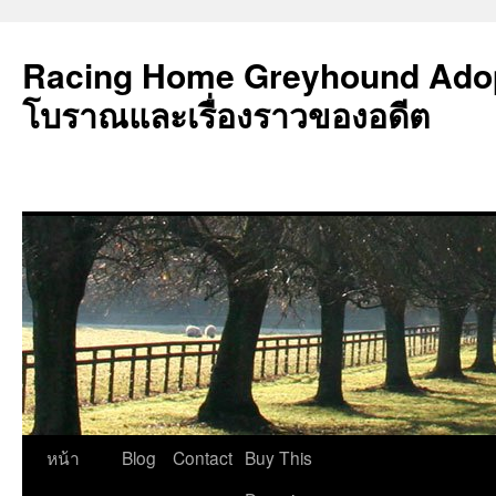
Racing Home Greyhound Adop
โบราณและเรื่องราวของอดีต
ข้าม
หน้า
Blog
Contact
Buy This