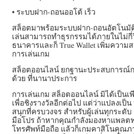
• ระบบฝาก-ถอนออโต้ เร็ว
สล็อตมาพร้อมระบบฝาก-ถอนอัตโนมัติที่
เล่นสามารถทำธุรกรรมได้ภายในไม่กี่วิ
ธนาคารและก็ True Wallet เพิ่มควา
การเล่นเกม
สล็อตออนไลน์ ยกฐานะประสบการณ์ก
ด้วย ที่นานาประการ
การเล่นเกม สล็อตออนไลน์ มิได้เป็นเ
เพื่อชิงรางวัลอีกต่อไป แต่ว่าแปลงเ
สนุกที่ครบวงจร สำหรับผู้เล่นทุกระดับ 
มือโปร ถ้าหากคุณกำลังมองหาแพลตฟอ
โทรศัพท์มือถือ แล้วก็เกมคาสิโนคุณภ