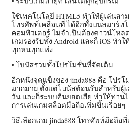
• ระบบเกมล้ำยุค เล่นได้ทุกอุปกรณ์
ใช้เทคโนโลยี HTML5 ทำให้ผู้เล่นสาม
โทรศัพท์เคลื่อนที่ ได้อีกทั้งบนสมาร์ท
คอมพิวเตอร์ ไม่จำเป็นต้องดาวน์โหลด
เกมรองรับทั้ง Android และก็ iOS ทำใ
ทุกหนทุกแห่ง
• โบนัสรวมทั้งโปรโมชั่นที่จัดเต็ม
อีกหนึ่งจุดแข็งของ jinda888 คือ โปรโม
มากมาย ตั้งแต่โบนัสต้อนรับสำหรับผู้
วัน และก็ระบบคืนยอดเสีย ทำให้ท่าน
การเล่นเกมสล็อตมือถือเพิ่มขึ้นเรื่อยๆ
วิธีเลือกเกม jinda888 โทรศัพท์มือถือ