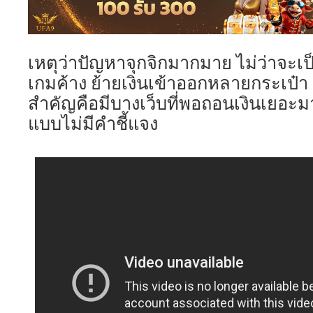
เหตุว่าปัญหาจุกจิกมากมาย ไม่ว่าจะเ
เกมค้าง ย้ายเงินเข้าออกหลายกระเป๋า 
สำคัญคือมีบางเว็บที่พอถอนเงินเยอะม
แบบไม่มีคำชี้แจง