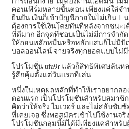
การถอนก็ง่าย ไม่ต้องผ่านแอดมิน ไม่
คอนเฟิร์มหลายขั้นตอน เพียงแค่ใส่จ
ยืนยัน เงินก็เข้าบัญชีภายในไม่เกิน 1 น
ต้องการใช้เงินโดยทันทีหลังจากชนะเดิ
ที่ดีมาก อีกจุดที่ชอบเป็นไม่มีการจำก
ให้ถอนหลักหมื่นหรือหลักแสนก็ไม่มีปั
บอลออนไลน์ จ่ายจริงทุกยอดแบบไม่มี
โปรโมชั่น ufa9r แล้วก็สิทธิพิเศษล้นห
รู้สึกคุ้มตั้งแต่วันแรกที่เล่น
หนึ่งในเหตุผลหลักที่ทำให้เราอยากลองเล
ตอนแรก เป็นโปรโมชั่นสำหรับสมาชิกให
คิดว่าให้จริง ไม่เวอร์ และไม่สลับซับ
ที่เคยเจอ ซึ่งพอสมัครเข้าไปใช้งานจริง
โปรโมชั่นกลุ่มนี้มิได้มีเพียงแค่สำหรับผู