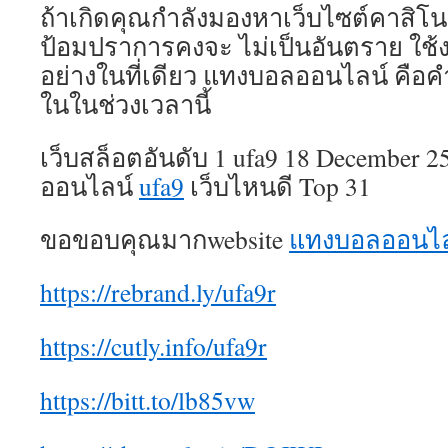
ถ้าเกิดคุณกำลังมองหาเว็บไซต์คาสิโ
ป้อมปราการคงจะ ไม่เป็นอันตราย ใช้งา
อย่างในที่เดียว แทงบอลออนไลน์ คือคำต
ในในช่วงเวลานี้
เว็บสล็อตอันดับ 1 ufa9 18 December 2
ออนไลน์
ufa9
เว็บไหนดี Top 31
ขอขอบคุณมากwebsite
แทงบอลออนไล
https://rebrand.ly/ufa9r
https://cutly.info/ufa9r
https://bitt.to/lb85vw