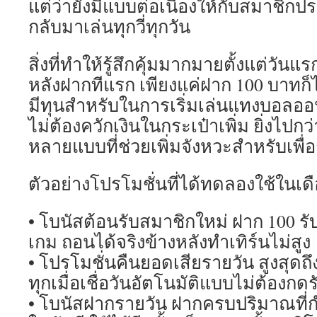
แต่ว่ายังมีแบบต่อเนื่องให้กับสมาชิกประ
กลับมาเล่นทุกวี่ทุกวัน
สิ่งที่ทำให้รู้สึกคุ้มมากมายตั้งแต่วัน
หลังฝากทีแรก เพียงแค่ฝาก 100 บาทก็ได
มีทุนสำหรับในการเริ่มเล่นแทงบอลออน
ไม่ต้องควักเงินในกระเป๋าเพิ่ม ยิ่งไปกว่
หลายแบบที่ช่วยเพิ่มจังหวะสำหรับเพื่อ
ตัวอย่างโปรโมชั่นที่ได้ทดลองใช้ในเด
• โบนัสต้อนรับสมาชิกใหม่ ฝาก 100 รับเ
เกม ถอนได้จริงข้างหลังทำเทิร์นไม่สูง
• โปรโมชั่นคืนยอดเสียรายวัน สูงสุดถึง 
ทุกเมื่อเชื่อวันอัตโนมัติแบบไม่ต้องกด
• โบนัสฝากรายวัน ฝากครบปริมาณที่ก