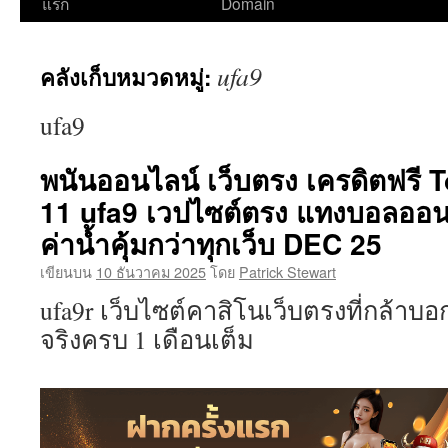
ไป
แรก
Domain
ยัง
ufa9
คลังเก็บหมวดหมู่:
เนื้อหา
ufa9
พนันออนไลน์ เว็บตรง เครดิตฟรี 
11 ufa9 เวปไซต์ตรง แทงบอลออนไล
ค่าน้ำคุ้มกว่าทุกเว็บ DEC 25
เขียนบน
10 ธันวาคม 2025
โดย
Patrick Stewart
ufa9r เว็บไซต์คาสิโนเว็บตรงที่กล้าบ
จริงครบ 1 เดือนเต็ม