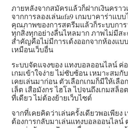
ภายหลังจากสมัครแล้วก็ฝากเงินคราวแรก
จากการลองเล่นufa9 เกมบาคาร่าแบบ
คุณภาพของการสตรีมแล้วก็ระบบการว
ทุกสิ่งทุกอย่างลื่นไหลมาก ภาพไม่มีสะดุ
สำคัญคือไม่มีการเด้งออกจากห้องแบบ
เหมือนเว็บอื่น
ระบบจัดแจงของ แทงบอลออนไลน์ ค่อน
เกมเข้าใจง่าย ไม่ซับซ้อน เหมาะสมกับทั้
เคยเล่นมาก่อน ตัวเลือกเกมก็มีให้เลือก
เล็ต เสือมังกร ไฮโล ไปจนถึงเกมสล็
ที่เดียว ไม่ต้องย้ายเว็บไซต์
จากที่เคยคิดว่าเล่นครั้งเดียวพอเพียง เ
ต้องการกลับมาเล่นแทงบอลออนไลน์ ต