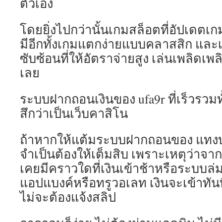
ตัวเอง
โดยยิ่งไปกว่านั้นเกมสล็อตที่อัปเดตเ
มีอีกทั้งเกมแตกง่ายแบบคลาสสิก และเ
ซับซ้อนที่ให้อัตราจ่ายสูง เล่นเพลิดเ
เลย
ระบบฝากถอนเงินของ ufa9r ที่เร็วรวมทั้ง
สึกว่าเป็นเว็บคาสิโน
ถ้าหากให้แต้มระบบฝากถอนของ แทง
จำเป็นต้องให้เต็มสิบ เพราะเหตุว่าจากที
เคยมีคราวใดที่เงินเข้าช้าหรือระบบล่
แอปแบงค์หรือทรูวอเลท เงินจะเข้าทันท
ไม่จะต้องแจ้งสลิป