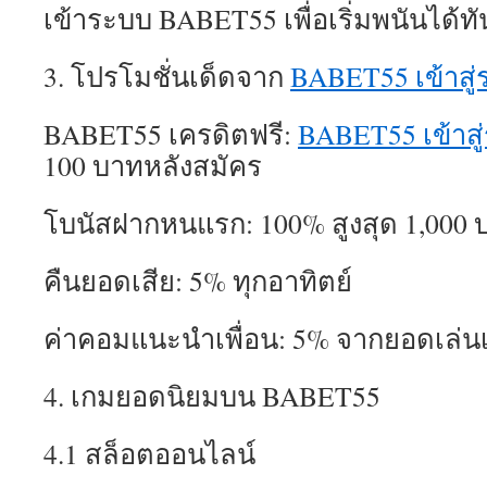
เข้าระบบ BABET55 เพื่อเริ่มพนันได้ทั
3. โปรโมชั่นเด็ดจาก
BABET55 เข้าสู
BABET55 เครดิตฟรี:
BABET55 เข้าสู
100 บาทหลังสมัคร
โบนัสฝากหนแรก: 100% สูงสุด 1,000 
คืนยอดเสีย: 5% ทุกอาทิตย์
ค่าคอมแนะนำเพื่อน: 5% จากยอดเล่นเ
4. เกมยอดนิยมบน BABET55
4.1 สล็อตออนไลน์