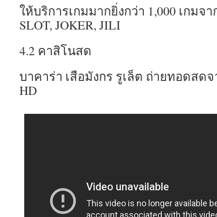
ให้บริการเกมมากยิ่งกว่า 1,000 เกมจาก
SLOT, JOKER, JILI
4.2 คาสิโนสด
บาคาร่า เสือมังกร รูเล็ต ถ่ายทอดสด
HD