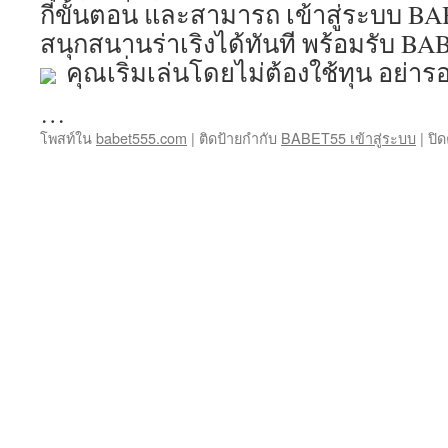
กี่ขั้นตอน และสามารถ เข้าสู่ระบบ BA
สนุกสนานร่าเริงได้ทันที พร้อมรับ BAB
คุณเริ่มเล่นโดยไม่ต้องใช้ทุน อย่า
…
โพสท์ใน
babet555.com
|
ติดป้ายกำกับ
BABET55 เข้าสู่ระบบ
|
ปิ