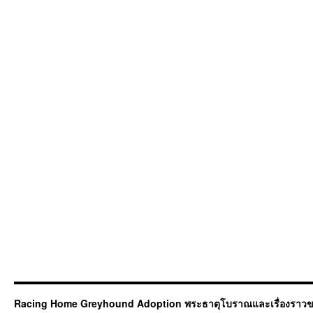
Racing Home Greyhound Adoption พระธาตุโบราณและเรื่องราวข