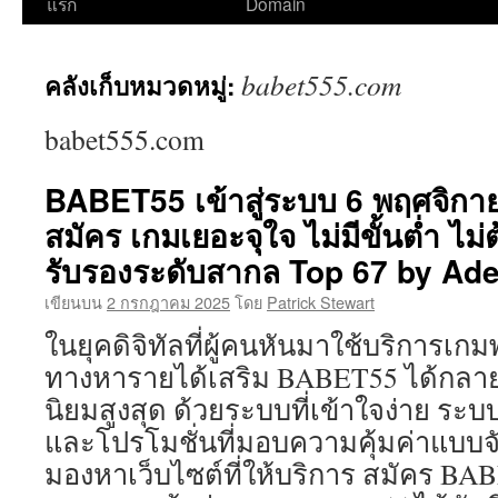
ไป
แรก
Domain
ยัง
babet555.com
คลังเก็บหมวดหมู่:
เนื้อหา
babet555.com
BABET55 เข้าสู่ระบบ 6 พฤศจิก
สมัคร เกมเยอะจุใจ ไม่มีขั้นต่ำ ไ
รับรองระดับสากล Top 67 by Ade
เขียนบน
2 กรกฎาคม 2025
โดย
Patrick Stewart
ในยุคดิจิทัลที่ผู้คนหันมาใช้บริการเก
ทางหารายได้เสริม BABET55 ได้กลายเป
นิยมสูงสุด ด้วยระบบที่เข้าใจง่าย ร
และโปรโมชั่นที่มอบความคุ้มค่าแบบจ
มองหาเว็บไซต์ที่ให้บริการ สมัคร BABE