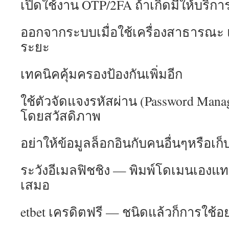
เปิดใช้งาน OTP/2FA ถ้าเกิดมีให้บริกา
ออกจากระบบเมื่อใช้เครื่องสาธารณะ 
ระยะ
เทคนิคคุ้มครองป้องกันเพิ่มอีก
ใช้ตัวจัดแจงรหัสผ่าน (Password Manage
โดยสวัสดิภาพ
อย่าให้ข้อมูลล็อกอินกับคนอื่นๆหรือเก็
ระวังอีเมลฟิชชิง — พิมพ์โดเมนเองแท
เสมอ
etbet เครดิตฟรี — ชนิดแล้วก็การใช้อย่