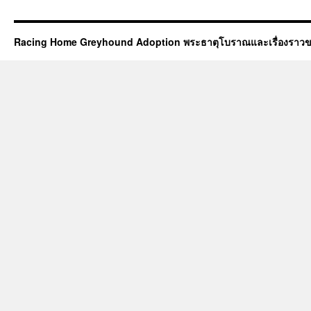
Racing Home Greyhound Adoption พระธาตุโบราณและเรื่องราวข