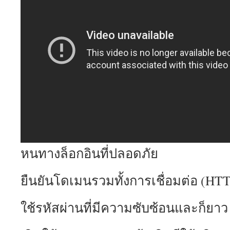
หนทางล็อกอินที่ปลอดภัย
ยืนยันโดเมนรวมทั้งการเชื่อมต่อ (HT
ใช้รหัสผ่านที่มีความซับซ้อนและก็ยาว