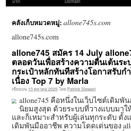
ไป
แรก
Domain
ยัง
allone745s.com
คลังเก็บหมวดหมู่:
เนื้อหา
allone745s.com
allone745 สมัคร 14 July allone
ตลอดวันเพื่อสร้างความตื่นเต้นร
กระเป๋าหลักทันทีสร้างโอกาสรับก
เนื่อง Top 7 by Marla
เขียนบน
13 ตุลาคม 2025
โดย
Patrick Stewart
allone745 คือหนึ่งในเว็บไซต์เดิมพันอ
นิยมสูงสุด ด้วยระบบที่วางแบบมาให
และก็เหมาะสำหรับผู้เล่นทุกระดับ ตั้ง
เดิมพันมืออาชีพ ความโดดเด่นของ allo