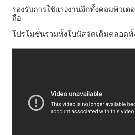
รองรับการใช้แรงงานอีกทั้งคอมพิวเตอร
ถือ
โปรโมชั่นรวมทั้งโบนัสจัดเต็มตลอดทั้