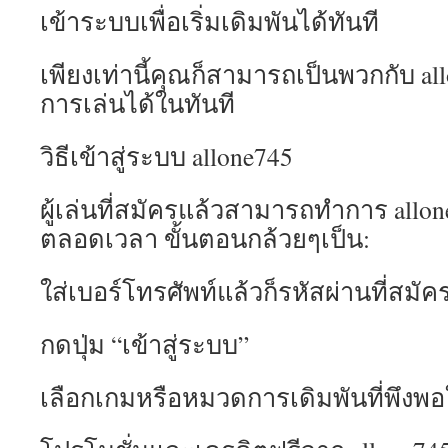
เข้าระบบเพื่อเริ่มเดิมพันได้ทันที
เพียงเท่านี้คุณก็สามารถเป็นพวกกับ all
การเล่นได้ในทันที
วิธีเข้าสู่ระบบ allone745
ผู้เล่นที่สมัครแล้วสามารถทำการ allone
ตลอดเวลา ขั้นตอนกล้วยๆเป็น:
ใส่เบอร์โทรศัพท์แล้วก็รหัสผ่านที่สมัคร
กดปุ่ม “เข้าสู่ระบบ”
เลือกเกมหรือหมวดการเดิมพันที่พึงพอ