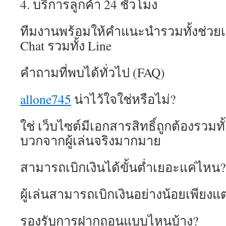
4. บริการลูกค้า 24 ชั่วโมง
ทีมงานพร้อมให้คำแนะนำรวมทั้งช่วยเหล
Chat รวมทั้ง Line
คำถามที่พบได้ทั่วไป (FAQ)
allone745
น่าไว้ใจใช่หรือไม่?
ใช่ เว็บไซต์มีเอกสารสิทธิ์ถูกต้องรวมทั้
บวกจากผู้เล่นจริงมากมาย
สามารถเบิกเงินได้ขั้นต่ำเยอะแค่ไหน?
ผู้เล่นสามารถเบิกเงินอย่างน้อยเพียงแต
รองรับการฝากถอนแบบไหนบ้าง?