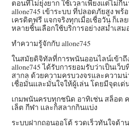
ตอนที่ไม่ยุ่งยาก ใช้เวลาเพียงแต่ไม่กี่
allone745 เข้าระบบ ที่ปลอดภัยสูง พร้
เครดิตฟรี แจกจริงทุกเมื่อเชื่อวัน ก็เลยเ
หลายชิ้นเลือกใช้บริการอย่างสม่ำเสม
ทำความรู้จักกับ allone745
ในสมัยดิจิทัลที่การพนันออนไลน์เข้าถึ
allone745 ได้รับการยอมรับว่าเป็นเว็บ
สากล ด้วยความครบวงจรและความน่าเช
เชื่อมั่นและมั่นใจให้ผู้เล่น โดยมีจุดเด่น
เกมพนันครบทุกชนิด อาทิเช่น สล็อต ค
เล็ต กีฬา และก็สลากกินแบ่ง
ระบบฝากถอนออโต้ รวดเร็วทันใจด้านใ