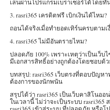
เล่นผ่านโปรแกรมเบราเซอร์ได้โดยทัน
3. rasri365 เครดิตฟรี เบิกเงินได้ไหม?
ถอนได้จริงเมื่อทำยอดเทิร์นครบตามเงื
4. rasri365 ไม่มีอันตรายไหม?
ปลอดภัย 100% เพราะเหตุว่าเป็นเว็บไซ
มีเอกสารสิทธิ์อย่างถูกต้องโดยชอบด
บทสรุป: rasri365 เว็บตรงที่ตอบปัญหาทุ
ต้องการของนักพนัน
สรุปได้ว่า rasri365 เป็นเว็บคาสิโนออน
ในเวลานี้ ไม่ว่าจะเป็นระบบ rasri365 ส
rasri365 เข้าสู่ระบบ ที่ปลอดภัย หรือโ