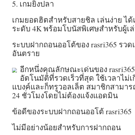
5. เกมยิงปลา
เกมยอดฮิตสำหรับสายชิล เล่นง่าย ได้
ระดับ 4K พร้อมโบนัสพิเศษสำหรับผู้เล
ระบบฝากถอนออโต้ของ rasri365 รวดเร็
อันตราย
อีกหนึ่งคุณลักษณะเด่นของ rasri3
อัตโนมัติที่รวดเร็วที่สุด ใช้เวลาไม่เ
แบงค์และก็ทรูวอลเล็ต สมาชิกสามา
24 ชั่วโมงโดยไม่ต้องแจ้งแอดมิน
ข้อดีของระบบฝากถอนออโต้ rasri365
ไม่มีอย่างน้อยสำหรับการฝากถอน