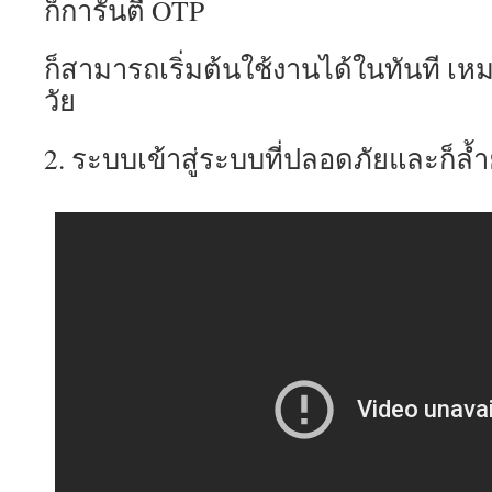
ก็การันตี OTP
ก็สามารถเริ่มต้นใช้งานได้ในทันที เหม
วัย
2. ระบบเข้าสู่ระบบที่ปลอดภัยและก็ล้ำ