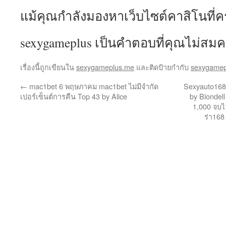
แม้คุณกำลังมองหาเว็บไซต์คาสิโนที่ครบ
sexygameplus เป็นคำตอบที่คุณไม่ส
เรื่องนี้ถูกเขียนใน
sexygameplus.me
และติดป้ายกำกับ
sexygamep
←
mac1bet 6 พฤษภาคม mac1bet ไม่มีจำกัด
Sexyauto168 
เปอร์เซ็นต์การคืน Top 43 by Alice
by Blondel
1,000 จบไ
ร่า168