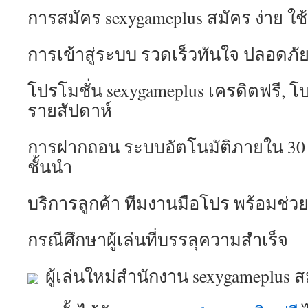
การสมัคร sexygameplus สมัคร ง่าย ใช้
การเข้าสู่ระบบ รวดเร็วทันใจ ปลอดภัย 
โปรโมชั่น sexygameplus เครดิตฟรี, โ
รายสัปดาห์
การฝากถอน ระบบอัตโนมัติภายใน 30 ว
ชั้นนำ
บริการลูกค้า ทีมงานมือโปร พร้อมช่ว
กรณีศึกษาผู้เล่นที่บรรลุความสำเร็จ
ผู้เล่นใหม่สำนักงาน sexygameplus ส