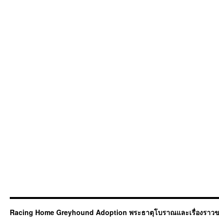
Racing Home Greyhound Adoption พระธาตุโบราณและเรื่องราวข