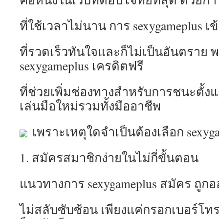
ที่ใช้เวลาไม่นาน การ sexygameplus เข้
ที่รวดเร็วทันใจและก็ไม่เป็นอันตราย 
sexygameplus เครดิตฟรี
ที่ช่วยเพิ่มช่องทางสำหรับการชนะตั้งแต่เ
เล่นมือใหม่รวมทั้งมืออาชีพ
เพราะเหตุใดจำเป็นต้องเลือก sexyg
1. สมัครสมาชิกง่ายในไม่กี่ขั้นตอน
แนวทางการ sexygameplus สมัคร ถูกอ
ไม่สลับซับซ้อน เพียงแค่กรอกเบอร์โทรศ