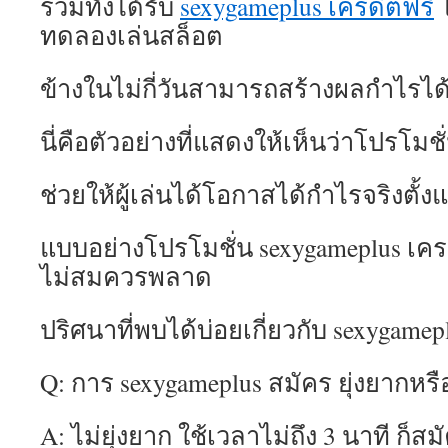
รวมทั้งได้รับ
sexygameplus เครดิตฟรี
ไ
ทดลองเล่นสล็อต
ข้างในไม่กี่วันสามารถสร้างผลกำไรได
นี่คือตัวอย่างที่แสดงให้เห็นว่าโปรโมช
ช่วยให้ผู้เล่นได้โอกาสได้กำไรจริงตั้งแ
แบบอย่างโปรโมชั่น sexygameplus เครด
ไม่สมควรพลาด
ปริศนาที่พบได้บ่อยเกี่ยวกับ sexygamep
Q: การ sexygameplus สมัคร ยุ่งยากหรื
A: ไม่ยุ่งยาก ใช้เวลาไม่ถึง 3 นาที ก็สม