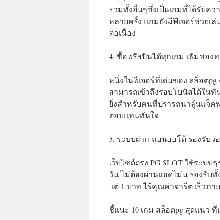
รวมทั้งอื่นๆซึ่งเป็นเกมที่ได้รับ
หลายครั้ง แถมยังมีฟีเจอร์ช่วยเล่
ต่อเนื่อง
4. ซื้อฟรีสปินได้ทุกเกม เพิ่มช่อง
หนึ่งในฟีเจอร์ที่เด่นของ สล็อตpg 
สามารถเข้าถึงรอบโบนัสได้ในทัน
ยิ่งสำหรับคนที่ปรารถนาลุ้นแจ็
ตอบแทนทันใจ
5. ระบบฝาก-ถอนออโต้ รองรับวอ
เว็บไซต์ตรง PG SLOT ใช้ระบบธุ
วัน ไม่ต้องผ่านแอดไม่น รองรับทั
แต่ 1 บาท ไร้คุณค่าจารีต เร็วภายใ
ชี้แนะ 10 เกม สล็อตpg สุดแนว ที