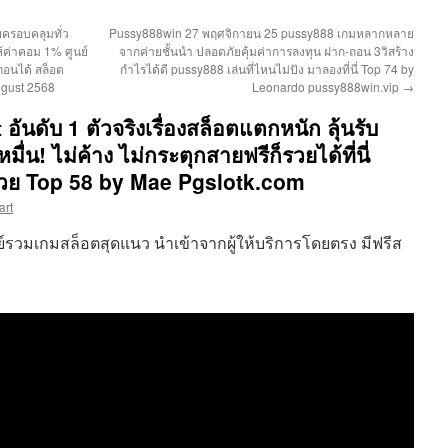
ยครอบคลุมทั่ว
Pussy888win 27 พฤศจิกายน 25 pussy888 เกมหลากหลาย
้ค่าคอม 1% ศูนย์
จากค่ายชั้นนำ ปลอดภัยคุ้มค่าการลงทุน ฝาก-ถอน 3วิสร้าง
ถอนได้ สล็อต
กำไรได้ดี pussy888 เล่นที่ไหนไม่ปัง มาลองที่นี่ Top 74 by
ugust 2568
Leonardo pussy888win.vip
→
อันดับ 1 ตัวจริงเรื่องสล็อตแตกหนัก ลุ้นรับ
มื่น! ไม่ค้าง ไม่กระตุกสายฟรีก็รวยได้ที่นี่
ธิ์รวย Top 58 by Mae Pgslotk.com
art
ย์รวมเกมสล็อตสุดแนว นำเข้าจากผู้ให้บริการโดยตรง มีฟรีส