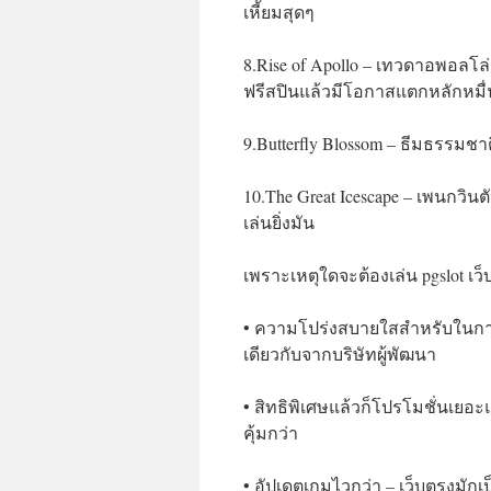
เหี้ยมสุดๆ
8.Rise of Apollo – เทวดาอพอล
ฟรีสปินแล้วมีโอกาสแตกหลักหมื่
9.Butterfly Blossom – ธีมธรรมชา
10.The Great Icescape – เพนกวิน
เล่นยิ่งมัน
เพราะเหตุใดจะต้องเล่น pgslot เว็บ
• ความโปร่งสบายใสสำหรับในการ
เดียวกับจากบริษัทผู้พัฒนา
• สิทธิพิเศษแล้วก็โปรโมชั่นเย
คุ้มกว่า
• อัปเดตเกมไวกว่า – เว็บตรงมักเป