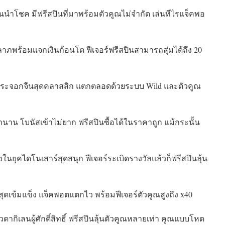
่นนำโชค มีฟรีสปินที่มาพร้อมตัวคูณไม่จำกัด เล่นทีไรแจ็คพอ
าภพร้อมแจกเงินก้อนโต ฟีเจอร์ฟรีสปินสามารถสุ่มได้ถึง 20
กกระจอกจีนสุดคลาสสิก แตกตลอดด้วยระบบ Wild และตัวคูณ
ตำนาน โบนัสเข้าไม่ยาก ฟรีสปินซื้อได้ในราคาถูก แม้กระนั้น
ายในยุคไดโนเสาร์สุดสนุก ฟีเจอร์ระเบิดรางวัลแล้วก็ฟรีสปินลุ้น
สุดเข้มแข็ง แจ็คพอตแตกไว พร้อมฟีเจอร์ตัวคูณสูงถึง x40
ทวดากิเลนผู้ศักดิ์สิทธิ์ ฟรีสปินลุ้นตัวคูณหลายเท่า คูณแบบโหด