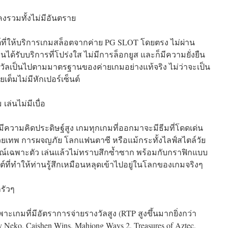
นคงรวมทั้งไม่มีอันตราย
ต์ที่ให้บริการเกมสล็อตจากค่าย PG SLOT โดยตรง ไม่ผ่าน
่นได้รับบริการที่โปร่งใส ไม่มีการล็อกยูส และก็มีความยั่งยืน
งวัลเป็นไปตามมาตรฐานของค่ายเกมอย่างแท้จริง ไม่ว่าจะเป็น
เต็มไม่มีหักเปอร์เซ็นต์
ล่นไม่มีเบื่อ
ี่มีความคิดประดิษฐ์สูง เกมทุกเกมที่ออกมาจะมีธีมที่โดดเด่น
ยเทพ การผจญภัย โลกแฟนตาซี หรือแม้กระทั้งไลฟ์สไตล์วัย
กษณ์เฉพาะตัว เล่นแล้วไม่ทราบสึกซ้ำซาก พร้อมกับกราฟิกแบบ
ฟกต์ที่ทำให้ท่านรู้สึกเหมือนหลุดเข้าไปอยู่ในโลกของเกมจริงๆ
รัวๆ
าะเกมที่มีอัตราการจ่ายรางวัลสูง (RTP สูงขึ้นมากยิ่งกว่า
Neko, Caishen Wins, Mahjong Ways 2, Treasures of Aztec,