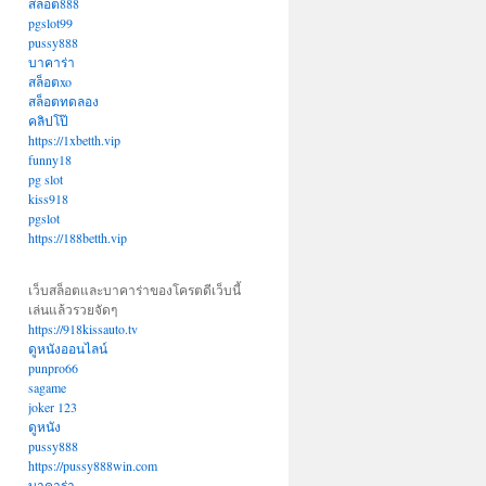
สล็อต888
pgslot99
pussy888
บาคาร่า
สล็อตxo
สล็อตทดลอง
คลิปโป๊
https://1xbetth.vip
funny18
pg slot
kiss918
pgslot
https://188betth.vip
เว็บสล็อตและบาคาร่าของโครตดีเว็บนี้
เล่นแล้วรวยจัดๆ
https://918kissauto.tv
ดูหนังออนไลน์
punpro66
sagame
joker 123
ดูหนัง
pussy888
https://pussy888win.com
บาคาร่า