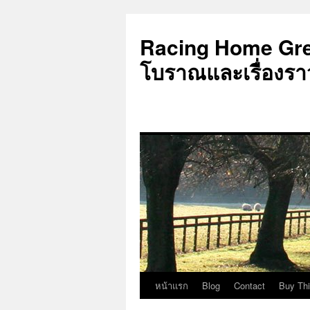
Racing Home Gre
โบราณและเรื่องรา
หน้าแรก
Blog
Contact
Buy Th
ข้าม