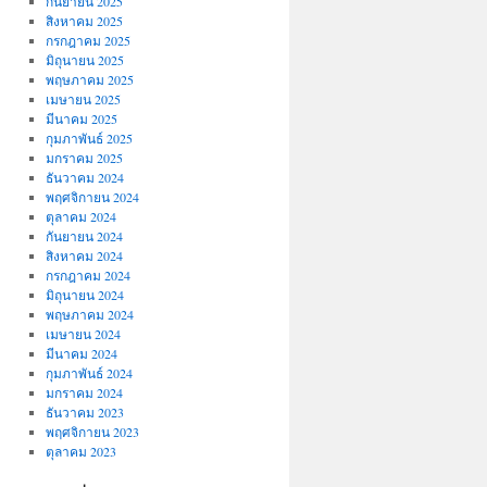
กันยายน 2025
สิงหาคม 2025
กรกฎาคม 2025
มิถุนายน 2025
พฤษภาคม 2025
เมษายน 2025
มีนาคม 2025
กุมภาพันธ์ 2025
มกราคม 2025
ธันวาคม 2024
พฤศจิกายน 2024
ตุลาคม 2024
กันยายน 2024
สิงหาคม 2024
กรกฎาคม 2024
มิถุนายน 2024
พฤษภาคม 2024
เมษายน 2024
มีนาคม 2024
กุมภาพันธ์ 2024
มกราคม 2024
ธันวาคม 2023
พฤศจิกายน 2023
ตุลาคม 2023