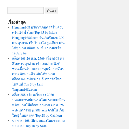
เรื่องล่าสุด
Hengjing168 บริการเกมคาสิโน ครบ
ครัน 24 ชั่วโมง Top 45 by Isidra
Hengjing168d.com วันเกิดรับเลย 300
เกมคุรภาพ เว็บโปร่งใส ยูสเดียว เล่น
ได้ทุกเกม สล็อต168 ที่ 1 ของเอเชีย
19 July 69
สล็อต168 26 ส.ค. 2569 สล็อต168 คา
สิโนครบทุกค่าย เข้าเล่นง่าย ฟีลดี
ชวนเพื่อนรับ 100 สายทุนน้อย สมัคร
ด่วน คัดมาแล้ว เล่นได้ทุกเกม
สล็อต168 สมัครง่าย ลุ้นรางวัลใหญ่
ได้ทันที Top 3 by Jami
Tangtem168e.com
สล็อต888 สล็อตเว็บตรง 2026
ประสบการณ์เล่นยุคใหม่ ระบบเสถียร
พร้อมเกมให้เลือกมากมาย 4 ส.ค. 26
web แตกง่าย jin888.asia คาสิโน เว็บ
ใหญ่ ใหม่ล่าสุด Top 28 by Cathleen
บาคาร่า168 เปิดมุมมองใหม่ของเกม
บาคาร่า Top 18 by Sean