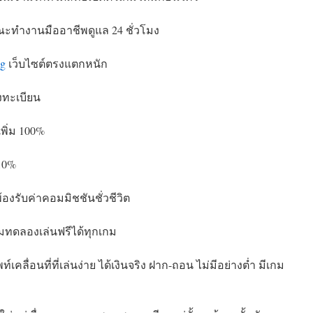
คณะทำงานมืออาชีพดูแล 24 ชั่วโมง
pg
เว็บไซต์ตรงแตกหนัก
ลงทะเบียน
พิ่ม 100%
 10%
องรับค่าคอมมิชชันชั่วชีวิต
อมทดลองเล่นฟรีได้ทุกเกม
ลื่อนที่ที่เล่นง่าย ได้เงินจริง ฝาก-ถอน ไม่มีอย่างต่ำ มีเกม