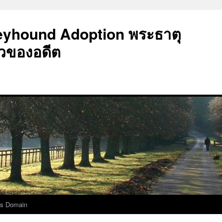
yhound Adoption พระธาตุ
วของอดีต
is Domain