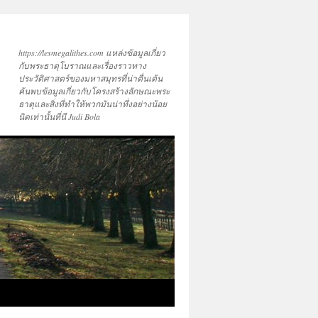
https://lesmegalithes.com แหล่งข้อมูลเกี่ยว
กับพระธาตุโบราณและเรื่องราวทาง
ประวัติศาสตร์ของมหาสมุทรที่น่าตื่นเต้น
ค้นพบข้อมูลเกี่ยวกับโครงสร้างลักษณะพระ
ธาตุและสิ่งที่ทำให้พวกมันน่าทึ่งอย่างน้อย
นิดเท่านั้นที่นี Judi Bola