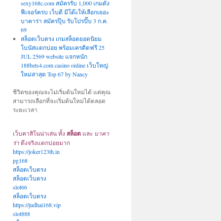
sexy168c.com สมัครรับ 1,000 เกมดัง
ฟีเจอร์ครบ เว็บดี มีโต๊ะให้เลือกเยอะ
บาคาร่า สมัครปุ๊บ รับโปรปั๊บ 3 ก.ค.
69
สล็อตเว็บตรง เกมสล็อตยอดนิยม
โบนัสแตกบ่อย พร้อมเครดิตฟรี 25
JUL 2569 website แจกหนัก
188bets4.com casino online เว็บใหญ่
ใหม่ล่าสุด Top 67 by Nancy
ชีวิตของคุณจะไม่เริ่มต้นใหม่ได้ แต่คุณ
สามารถเลือกที่จะเริ่มต้นใหม่ได้ตลอด
ระยะเวลา
เว็บคาสิโนน่าเล่น ทั้ง
สล็อต
และ
บาคา
ร่า
ตึงจริงแตกบ่อยมาก
https://joker123th.in
pg168
สล็อตเว็บตรง
สล็อตเว็บตรง
slot66
สล็อตเว็บตรง
https://judhai168.vip
slot888