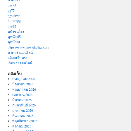
pgslot
pg77
pgslot99
fullslotpg
live22
หนังชนโรง
ดูหนังฟรี
ดูหนังhd
https://www.moviehdthai.com
บาคาร่าออนไลน์
สล็อตเว็บตรง
เว็บหวยออนไลน์
คลังเก็บ
กรกฎาคม 2026
มิถุนายน 2026
พฤษภาคม 2026
เมษายน 2026
มีนาคม 2026
กุมภาพันธ์ 2026
มกราคม 2026
ธันวาคม 2025
พฤศจิกายน 2025
ตุลาคม 2025