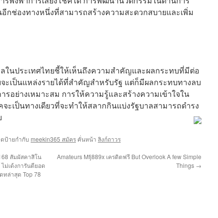
พึ่งพาการเสี่ยงโชคได้ การพัฒนานวัตกรรมในด้านการ
็นอีกช่องทางหนึ่งที่สามารถสร้างความสะดวกสบายและเพิ่ม
ลในประเทศไทยชี้ให้เห็นถึงความสำคัญและผลกระทบที่มีต่อ
ะเป็นแหล่งรายได้ที่สำคัญสำหรับรัฐ แต่ก็มีผลกระทบทางลบ
ัดการอย่างเหมาะสม การให้ความรู้และสร้างความเข้าใจใน
ชคจะเป็นทางเดียวที่จะทำให้สลากกินแบ่งรัฐบาลสามารถดำรง
ย
ิดป้ายกำกับ
meekin365 สมัคร
คั่นหน้า
ลิงก์ถาวร
8 สัมผัสคาสิโน
Amateurs Mfj889x เครดิตฟรี But Overlook A few Simple
ไม่เด้งการันตียอด
Things
→
ดทล่าสุด Top 78