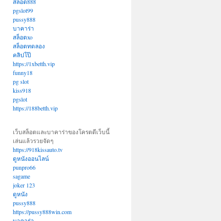
สล็อต888
pgslot99
pussy888
บาคาร่า
สล็อตxo
สล็อตทดลอง
คลิปโป๊
https://1xbetth.vip
funny18
pg slot
kiss918
pgslot
https://188betth.vip
เว็บสล็อตและบาคาร่าของโครตดีเว็บนี้
เล่นแล้วรวยจัดๆ
https://918kissauto.tv
ดูหนังออนไลน์
punpro66
sagame
joker 123
ดูหนัง
pussy888
https://pussy888win.com
บาคาร่า