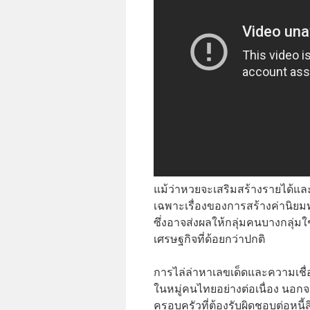
แม้ว่าหวยจะเสริมสร้างรายได้แล
เฉพาะเรื่องของการสร้างค่านิย
ซึ่งอาจส่งผลให้กลุ่มคนบางกลุ่ม
เศรษฐกิจที่ด้อยกว่าปกติ
การไล่ล่าหาเลขเด็ดและความเชื่อเก
ในหมู่คนไทยอย่างต่อเนื่อง นอก
ครอบครัวที่ต้องรับผิดชอบต่อหนี้