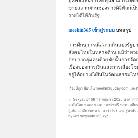
บุคคลและการลงทุนสามารถลดการ
ขายสลากผ่านช่องทางดิจิทัลก็เป
รายได้ให้กับรัฐ
meekin365 เข้าสู่ระบบ
บทสรุป
การศึกษากรณีสลากกินแบ่งรัฐบา
สังคมไทยในหลายด้าน แม้ว่าหวยจ
ต่อบางกลุ่มคนด้วย ดังนั้นการจ
เรื่องของการเงินและการเสี่ยงโ
อยู่ได้อย่างยั่งยืนในวัฒนธรรมไท
เรื่องนี้ถูกเขียนใน
meekin365day.com
และต
←
Sexyauto168 11 พฤษภา 2025 บาคาร่า16
ระดับโลก ทดลองเล่นบาคาร่าฟรี ระบบเสถียร 
ผู้เล่นกว่า2แสนคน บาคาร่า168 แจกสูตรอัปเ
by Jett sexyauto168.xyz