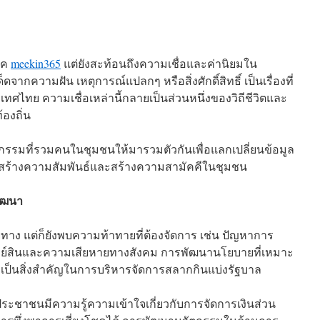
โชค
meekin365
แต่ยังสะท้อนถึงความเชื่อและค่านิยมใน
ความฝัน เหตุการณ์แปลกๆ หรือสิ่งศักดิ์สิทธิ์ เป็นเรื่องที่
ทศไทย ความเชื่อเหล่านี้กลายเป็นส่วนหนึ่งของวิถีชีวิตและ
องถิ่น
กรรมที่รวมคนในชุมชนให้มารวมตัวกันเพื่อแลกเปลี่ยนข้อมูล
มสร้างความสัมพันธ์และสร้างความสามัคคีในชุมชน
ัฒนา
ง แต่ก็ยังพบความท้าทายที่ต้องจัดการ เช่น ปัญหาการ
รัพย์สินและความเสียหายทางสังคม การพัฒนานโยบายที่เหมาะ
ึงเป็นสิ่งสำคัญในการบริหารจัดการสลากกินแบ่งรัฐบาล
ระชาชนมีความรู้ความเข้าใจเกี่ยวกับการจัดการเงินส่วน