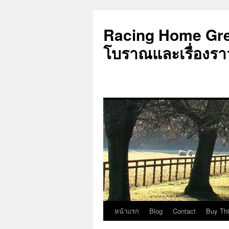
Racing Home Gre
โบราณและเรื่องรา
หน้าแรก
Blog
Contact
Buy Th
ข้าม