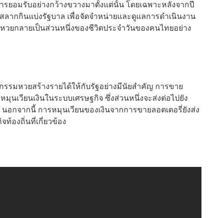
ารยอมรับอย่างกว้างขวางมาตั้งแต่นั้น โดยเฉพาะหลังจากปี
งานสลากกินแบ่งรัฐบาล เพื่อจัดจำหน่ายและดูแลการดำเนินงาน
หวยกลายเป็นส่วนหนึ่งของชีวิตประจำวันของคนไทยอย่าง
รรมหวยสร้างรายได้ให้กับรัฐอย่างมีนัยสำคัญ การขาย
มุนเวียนเงินในระบบเศรษฐกิจ ซึ่งส่วนหนึ่งจะส่งต่อไปยัง
นอกจากนี้ การหมุนเวียนของเงินจากการขายลอตเตอรี่ยังส่ง
ท้องถิ่นที่เกี่ยวข้อง