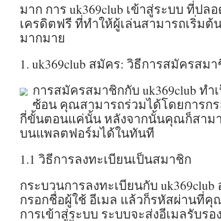
มาก การ uk369club เข้าสู่ระบบ ที่ปล
เครดิตฟรี ที่ทำให้ผู้เล่นสามารถเริ่มต
มากมาย
1. uk369club สมัคร: วิธีการสมัครสมา
การสมัครสมาชิกกับ uk369club ทำเป
ซ้อน คุณสามารถร่วมได้โดยการกรอ
กี่ขั้นตอนแค่นั้น หลังจากนั้นคุณก็สาม
บนแพลตฟอร์มได้ในทันที
1.1 วิธีการลงทะเบียนเป็นสมาชิก
กระบวนการลงทะเบียนกับ uk369club อ
กรอกชื่อผู้ใช้ อีเมล แล้วก็รหัสผ่านที
การเข้าสู่ระบบ ระบบจะส่งอีเมลรับรอ