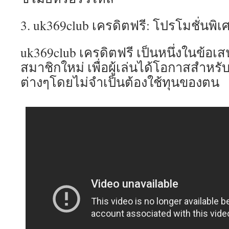
3. uk369club เครดิตฟรี: โปรโมชั่นพิ
uk369club เครดิตฟรี เป็นหนึ่งในข้อเส
สมาชิกใหม่ เพื่อผู้เล่นได้โอกาสสำห
ต่างๆโดยไม่จำเป็นต้องใช้ทุนของตน