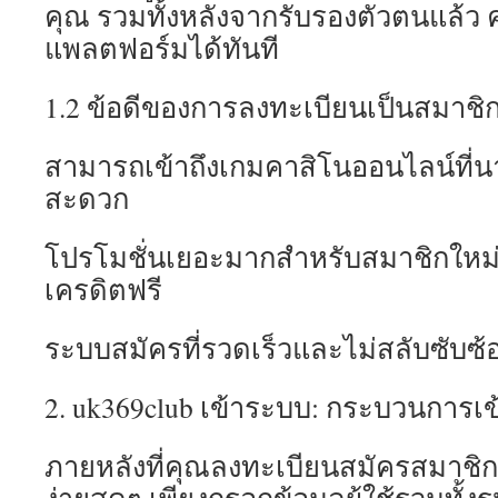
คุณ รวมทั้งหลังจากรับรองตัวตนแล้ว 
แพลตฟอร์มได้ทันที
1.2 ข้อดีของการลงทะเบียนเป็นสมาชิ
สามารถเข้าถึงเกมคาสิโนออนไลน์ที่
สะดวก
โปรโมชั่นเยอะมากสำหรับสมาชิกใหม่ 
เครดิตฟรี
ระบบสมัครที่รวดเร็วและไม่สลับซับซ้
2. uk369club เข้าระบบ: กระบวนการเข
ภายหลังที่คุณลงทะเบียนสมัครสมาชิกแ