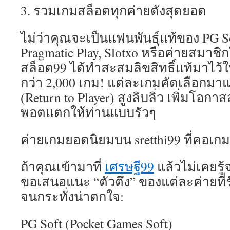
3. รวมเกมสล็อตทุกค่ายดังสุดยอด
ไม่ว่าคุณจะเป็นแฟนพันธุ์แท้ของ PG So
Pragmatic Play, Slotxo หรือค่ายสมาชิกให
สล็อต99 ได้ทำสะสมลิขสิทธิ์แท้มาไว้ให
กว่า 2,000 เกม! แต่ละเกมคัดเลือกมาแ
(Return to Player) สูงลิบลิ่ว เพิ่มโอ
พอตแตกให้ท่านแบบรัวๆ
ค่ายเกมยอดนิยมบน sretthi99 ที่คอเก
ถ้าคุณเข้ามาที่
เศรษฐี99
แล้วไม่เคยรู้
ขอเสนอแนะ “ตัวตึง” ของแต่ละค่ายที่
จนกระทั่งน่าตกใจ:
PG Soft (Pocket Games Soft)