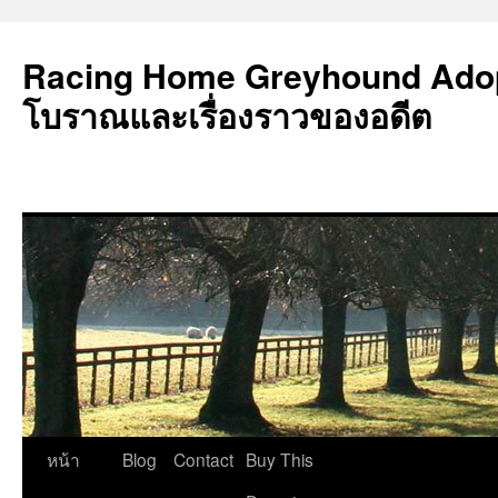
Racing Home Greyhound Adop
โบราณและเรื่องราวของอดีต
ข้าม
หน้า
Blog
Contact
Buy This