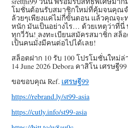
sretthi99 วันนี้ พร้อมรับสิทธิพิเศษม
โมชั่นต้อนรับสมาชิกใหม่ที่คุ้มจนคุณจ
ล้วยๆเพียงแค่ไม่กี่ขั้นตอน แล้วคุณจ
หนัก มันเป็นอย่างไร… ด้วยเหตุว่าที่นี่
ทุกวี่วัน! ลงทะเบียนสมัครสมาชิก สล็อต
เป็นคนมั่งมีคนต่อไปได้เลย!
สล็อตฝาก 10 รับ 100 โปรโมชั่นใหม่ล่า
14 June 2026 Debora คาสิโน เศรษฐี99 ที
ขอขอบคุณ Ref.
เศรษฐี99
https://rebrand.ly/st99-asia
https://cutly.info/st99-asia
https://bitt.to/w8au0c