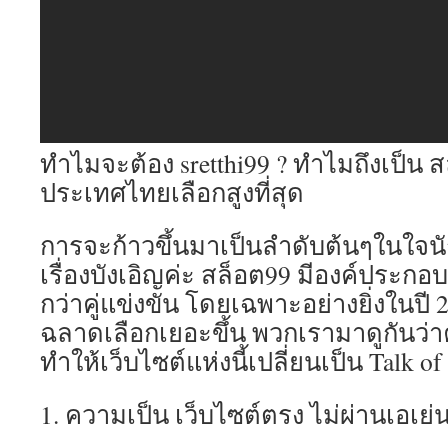
ทำไมจะต้อง sretthi99 ? ทำไมถึงเป็น ส
ประเทศไทยเลือกสูงที่สุด
การจะก้าวขึ้นมาเป็นลำดับต้นๆในใจนักเ
เรื่องบังเอิญค่ะ สล็อต99 มีองค์ประก
กว่าคู่แข่งขัน โดยเฉพาะอย่างยิ่งในปี 20
ฉลาดเลือกเยอะขึ้น พวกเรามาดูกันว่า
ทำให้เว็บไซต์แห่งนี้เปลี่ยนเป็น Talk o
1. ความเป็น เว็บไซต์ตรง ไม่ผ่านเอเย่