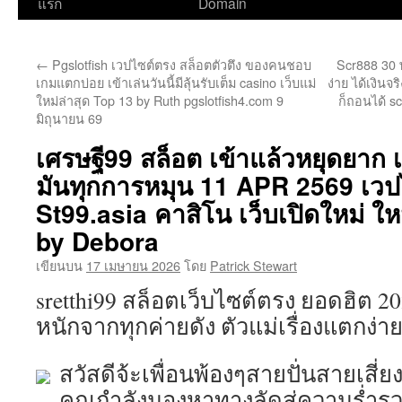
ไป
แรก
Domain
ยัง
←
Pgslotfish เวปไซต์ตรง สล็อตตัวตึง ของคนชอบ
Scr888 30 
เนื้อหา
เกมแตกบ่อย เข้าเล่นวันนี้มีลุ้นรับเต็ม casino เว็บแม่
ง่าย ได้เงินจ
ใหม่ล่าสุด Top 13 by Ruth pgslotfish4.com 9
ก็ถอนได้ sc
มิถุนายน 69
เศรษฐี99 สล็อต เข้าแล้วหยุดยาก เ
มันทุกการหมุน 11 APR 2569 เวป
St99.asia คาสิโน เว็บเปิดใหม่ ให
by Debora
เขียนบน
17 เมษายน 2026
โดย
Patrick Stewart
sretthi99 สล็อตเว็บไซต์ตรง ยอดฮิต
หนักจากทุกค่ายดัง ตัวแม่เรื่องแตกง่าย
สวัสดีจ้ะเพื่อนพ้องๆสายปั่นสายเสี
คุณกำลังมองหาทางลัดสู่ความร่ำรว