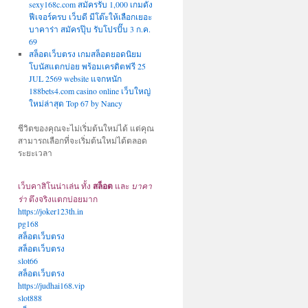
sexy168c.com สมัครรับ 1,000 เกมดัง
ฟีเจอร์ครบ เว็บดี มีโต๊ะให้เลือกเยอะ
บาคาร่า สมัครปุ๊บ รับโปรปั๊บ 3 ก.ค.
69
สล็อตเว็บตรง เกมสล็อตยอดนิยม
โบนัสแตกบ่อย พร้อมเครดิตฟรี 25
JUL 2569 website แจกหนัก
188bets4.com casino online เว็บใหญ่
ใหม่ล่าสุด Top 67 by Nancy
ชีวิตของคุณจะไม่เริ่มต้นใหม่ได้ แต่คุณ
สามารถเลือกที่จะเริ่มต้นใหม่ได้ตลอด
ระยะเวลา
เว็บคาสิโนน่าเล่น ทั้ง
สล็อต
และ
บาคา
ร่า
ตึงจริงแตกบ่อยมาก
https://joker123th.in
pg168
สล็อตเว็บตรง
สล็อตเว็บตรง
slot66
สล็อตเว็บตรง
https://judhai168.vip
slot888