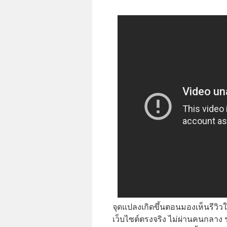
จุดแปลงเกิดขึ้นตอนมองเห็นรีวิวใน
เว็บไซต์ตรงจริง ไม่ผ่านคนกลาง 