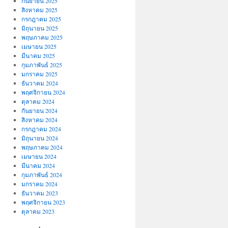
กันยายน 2025
สิงหาคม 2025
กรกฎาคม 2025
มิถุนายน 2025
พฤษภาคม 2025
เมษายน 2025
มีนาคม 2025
กุมภาพันธ์ 2025
มกราคม 2025
ธันวาคม 2024
พฤศจิกายน 2024
ตุลาคม 2024
กันยายน 2024
สิงหาคม 2024
กรกฎาคม 2024
มิถุนายน 2024
พฤษภาคม 2024
เมษายน 2024
มีนาคม 2024
กุมภาพันธ์ 2024
มกราคม 2024
ธันวาคม 2023
พฤศจิกายน 2023
ตุลาคม 2023