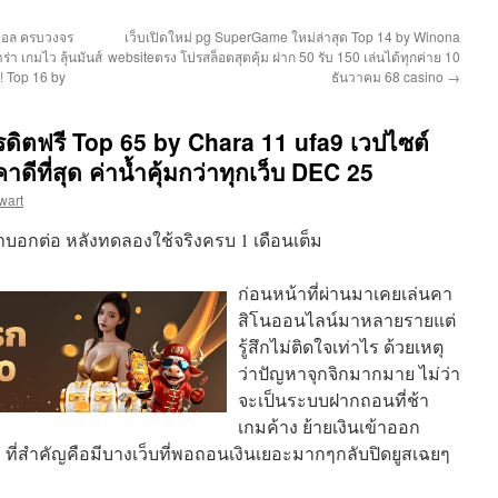
บอล ครบวงจร
เว็บเปิดใหม่ pg SuperGame ใหม่ล่าสุด Top 14 by Winona
่า เกมไว ลุ้นมันส์
websiteตรง โปรสล็อตสุดคุ้ม ฝาก 50 รับ 150 เล่นได้ทุกค่าย 10
! Top 16 by
ธันวาคม 68 casino
→
รดิตฟรี Top 65 by Chara 11 ufa9 เวปไซต์
ที่สุด ค่าน้ำคุ้มกว่าทุกเว็บ DEC 25
wart
ล้าบอกต่อ หลังทดลองใช้จริงครบ 1 เดือนเต็ม
ก่อนหน้าที่ผ่านมาเคยเล่นคา
สิโนออนไลน์มาหลายรายแต่
รู้สึกไม่ติดใจเท่าไร ด้วยเหตุ
ว่าปัญหาจุกจิกมากมาย ไม่ว่า
จะเป็นระบบฝากถอนที่ช้า
เกมค้าง ย้ายเงินเข้าออก
ที่สำคัญคือมีบางเว็บที่พอถอนเงินเยอะมากๆกลับปิดยูสเฉยๆ