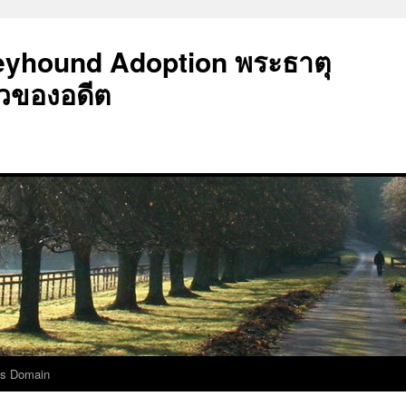
yhound Adoption พระธาตุ
วของอดีต
is Domain