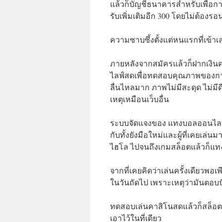
แล้วก็บัญชีธนาคารสำหรับเพื่อการร
รับเพิ่มเติมอีก 300 โดยไม่ต้องร
ความซาบซึ้งตั้งแต่หนแรกที่เข้าเล
ภายหลังจากสมัครแล้วก็ฝากเงินค
ไลฟ์สดเพื่อทดสอบคุณภาพของการ
ลื่นไหลมาก ภาพไม่มีสะดุด ไม่มี
เหตุเหมือนเว็บอื่น
ระบบจัดแจงของ แทงบอลออนไลน์ ค
กับทั้งยังมือใหม่และผู้ที่เคยเล่นม
ไฮโล ไปจนถึงเกมสล็อตแล้วก็แทงบ
จากที่เคยคิดว่าเล่นครั้งเดียวพอ
ในวันถัดไป เพราะเหตุว่ามันตอบป
ทดสอบเล่นคาสิโนสดแล้วก็สล็อตจ
เอาไว้ในที่เดียว