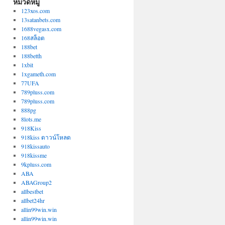
หมวดหมู่
123xos.com
13satanbets.com
1688vegasx.com
168สล็อต
188bet
188betth
1xbit
1xgameth.com
77UFA
789pluss.com
789pluss.com
888pg
8lots.me
918Kiss
918kiss ดาวน์โหลด
918kissauto
918kissme
9kpluss.com
ABA
ABAGroup2
allbestbet
allbet24hr
allin99win.win
allin99win.win