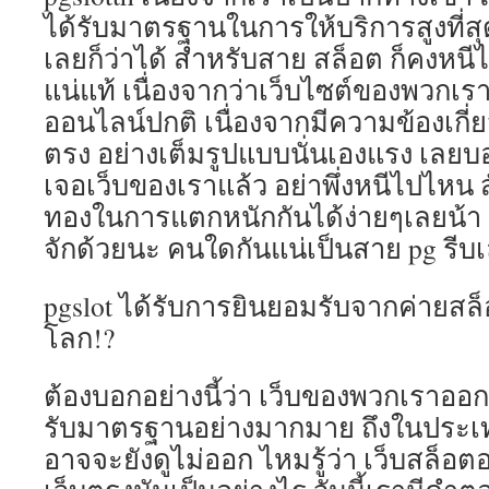
ได้รับมาตรฐานในการให้บริการสูงที่ส
เลยก็ว่าได้ สำหรับสาย สล็อต ก็คงหนี
แน่แท้ เนื่องจากว่าเว็บไซต์ของพวกเรา
ออนไลน์ปกติ เนื่องจากมีความข้องเกี่ย
ตรง อย่างเต็มรูปแบบนั่นเองแรง เลยบ
เจอเว็บของเราแล้ว อย่าพึ่งหนีไปไหน 
ทองในการแตกหนักกันได้ง่ายๆเลยน้า เ
จักด้วยนะ คนใดกันแน่เป็นสาย pg รีบ
pgslot ได้รับการยินยอมรับจากค่ายส
โลก!?
ต้องบอกอย่างนี้ว่า เว็บของพวกเราออกจ
รับมาตรฐานอย่างมากมาย ถึงในประ
อาจจะยังดูไม่ออก ไหมรู้ว่า เว็บสล็อต