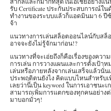
สากลและก็มากที่สุดในเอเชียอย่างแน่
รับ Certificate ประกันประสบการณ์ในด้
ทำงานของระบบแล้วก็แอดมินมา 6 ปีซ้อ
จ้า
แนวทางการเล่นสล็อตออนไลน์กับสล็อต
อาจจะยังไม่รู้จักมาก่อน!?
แนวทางที่จะเอ่ยถึงก็คือเรื่องของค
การเล่น การวางแผนและการตั้งเป้าหม
เล่นหรือภายหลังจากเล่นเสร็จแล้วนั่นเอ
ประพฤติตนยังไง คิดแบบไหนสำหรับเพื
เลยว่านี่เป็น keyword ในการเอาชนะเ
สามารถเพิ่มการแตกของทุกคนอย่างต่อเน
มาบอกมั่วๆ!