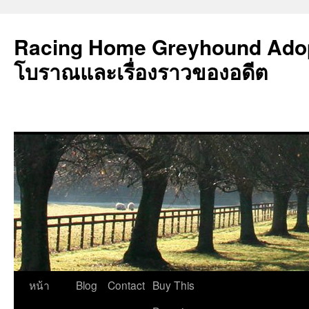
Racing Home Greyhound Adop
โบราณและเรื่องราวของอดีต
ข้าม
หน้า
Blog
Contact
Buy This