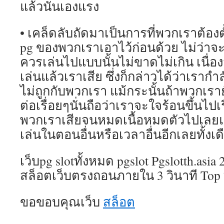
แล้วนั่นเองแรง
• เคล็ดลับถัดมาเป็นการที่พวกเราต้องต
pg ของพวกเราเอาไว้ก่อนด้วย ไม่ว่าจะ
ควรเล่นไปแบบนั้นไม่ขาดไม่เกิน เนื่
เล่นแล้วเราเสีย ซึ่งก็กล่าวได้ว่าเราก
ไม่ถูกกับพวกเรา แม้กระนั้นถ้าพวกเร
ต่อเรื่อยๆนั่นถือว่าเราจะใจร้อนขึ้นไป
พวกเราเสียจนหมดเนื้อหมดตัวไปเลยแบ
เล่นในตอนอื่นหรือเวลาอื่นอีกเลยทั้งเด
เว็บpg slotทั้งหมด pgslot Pgslotth.asi
สล็อตเว็บตรงถอนภายใน 3 วินาที Top
ขอขอบคุณเว็บ
สล็อต