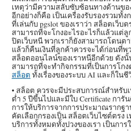
เหตุว่ามีความสลับซับซ้อนทางด้านของ
อีกอย่างก็คือ เป็นเครื่องรับรองรวมทั้ง
ที่เล่นกับ pgslot ของเราว่า สล็อตเว็บ
สามารถที่จะโกงอะไรอะไรก็แล้วแต่ลูก
ปิดเว็บหนี พวกเราก็ยังสามารถโดนตาม
แล้วก็คืนเงินที่ลูกค้าควรจะได้ก่อนที่
สล็อตออนไลน์ของเราหนีอีกด้วย ดังนั้
สามารถที่จะทำกิจกรรมที่เป็นการโกงต
สล็อต
ทั้งเรื่องของระบบ AI และก็ในชีว
• สล็อต ควรจะมีประสบการณ์สำหรับเพ
ต่ำ 5 ปีขึ้นไปและมีใบ Certificate กา
การให้บริการจากการประมาณรากฐานก
คัดเลือกกรองเป็น สล็อตเว็บไซต์ตรง เ
บริการทั้งหมดทั้งปวงของเรา เป็นการใ