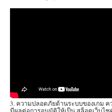
3. ความปลอดภัยด้านระบบของเกม คว
มีผลต่อการอนุมัติให้เป็น สล็อตเว็บไซต