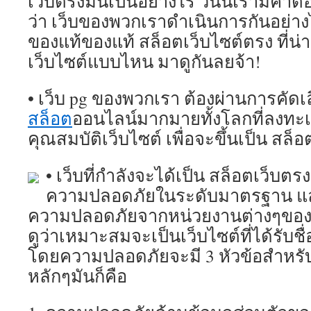
เว็บตรงมันเป็นอย่างไร วันนี้เรามีคำ
ว่า เว็บของพวกเราดำเนินการกันอย่า
ของแท้ของแท้ สล็อตเว็บไซต์ตรง ที่น่า
เว็บไซต์แบบไหน มาดูกันลยจ้า!
• เว็บ pg ของพวกเรา ต้องผ่านการคัดเ
สล็อต
ออนไลน์มากมายทั้งโลกที่ลงทะเ
คุณสมบัติเว็บไซต์ เพื่อจะขึ้นเป็น สล็อ
• เว็บที่กำลังจะได้เป็น สล็อตเว็บตร
ความปลอดภัยในระดับมาตรฐาน แล
ความปลอดภัยจากหน่วยงานต่างๆของท
ดูว่าเหมาะสมจะเป็นเว็บไซต์ที่ได้รับช
โดยความปลอดภัยจะมี 3 หัวข้อสำห
หลักๆมันก็คือ