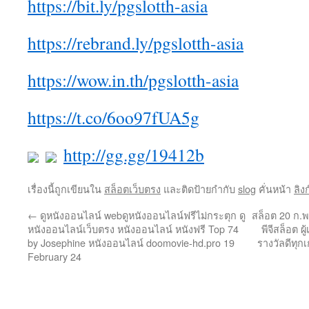
https://bit.ly/pgslotth-asia
https://rebrand.ly/pgslotth-asia
https://wow.in.th/pgslotth-asia
https://t.co/6oo97fUA5g
http://gg.gg/19412b
เรื่องนี้ถูกเขียนใน
สล็อตเว็บตรง
และติดป้ายกำกับ
slog
คั่นหน้า
ลิง
←
ดูหนังออนไลน์ webดูหนังออนไลน์ฟรีไม่กระตุก ดู
สล็อต 20 ก.พ
หนังออนไลน์เว็บตรง หนังออนไลน์ หนังฟรี Top 74
พีจีสล็อต ผ
by Josephine หนังออนไลน์ doomovie-hd.pro 19
รางวัลดีทุก
February 24