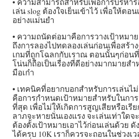
• ความสามารถสำหรับเพื่อการบริหาร
เล่น slog ต้องใจเย็นเข้าไว้ เพื่อให้ต
อย่างแม่นยำ
• ความถนัดต่อมาคือการวางเป้าหมาย
ถึงการลองไปทดลองเล่นก่อนเพื่อสร้า
เกมที่ถูกโฉลกกับเราณ ตอนนั้นๆก่อนที
โน่นก็ถือเป็นเรื่องที่ดีอย่างมากมายสำห
มือเก๋า
• เทคนิคที่อยากบอกสำหรับการเล่นไม
คือการกำหนดเป้าหมายสำหรับในการเล
ที่สุด เพื่อไม่ให้เกิดการสูญเสียหรือเ
ลาภจะหายนั่นเองแรง จะเล่นเท่าใด
ต้องตั้งเป้าหมายเอาไว้ก่อนเล่นด้วย ด
ได้ครบ 10K เราก็ควรจะถอนในช่วงเวล