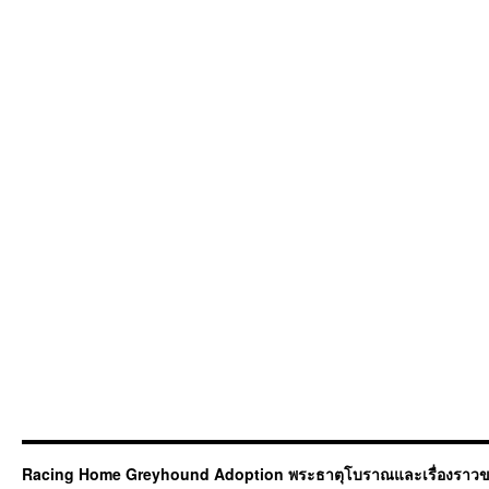
Racing Home Greyhound Adoption พระธาตุโบราณและเรื่องราวข