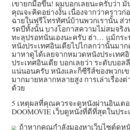
เขายกมือขึ้น! ผมบอกเลยนะครับว่า มัน
คุณจะคิดอย่างงั้น เนื่องจากว่าคราวก่อ
ฉายในฟรีโทรทัศน์บ้านพวกเรานั้น ส่ว
รดบีทั้งนั้น บางโอกาสความไม่สมจริงห
ทะลุปรอทนั่นเองนะครับ ฮ่า… แม้กระนั
หนังประเทศอินเดียไปไกลกว่านั้นมาก
มาหาดูได้เลยจากหมวดหนังประเทศอินเ
ประเทศอินเดีย บอกเลยว่า ระดับบอลลี
แน่นอนครับ หนังและก็ซีรีส์ของพวก
มากมายหลากหลายสูง การเล่าเรื่องต่า
ด้วย
5 เหตุผลที่คุณควรจะดูหนังผ่านอินเตอ
DOOMOVIE เว็บดูหนังที่ดีที่สุดในปร
ถ้าหากคุณกำลังมองหาเว็บไซต์ดูหนั