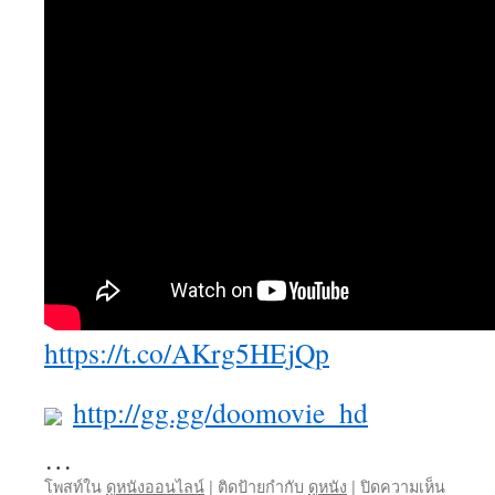
https://t.co/AKrg5HEjQp
http://gg.gg/doomovie_hd
…
บน
โพสท์ใน
ดูหนังออนไลน์
|
ติดป้ายกำกับ
ดูหนัง
|
ปิดความเห็น