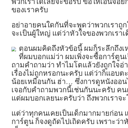
พวกเราได้เลยจ้ะขอรับ ขอให้เอนจอยก
หนัง
ออนไล
ของเราครับ
doomov
hd.pro
อย่าอายคนใดกันที่จะพูดว่าพวกเราถูกใ
19
Februa
จะเป็นผู้ใหญ่ แต่ว่าหัวใจของพวกเราเ
24
ตอนผมคิดถึงหัวข้อนี้ ผมก็ระลึกถึงเห
ที่ผมบอกแม่ว่า ผมเพิ่งจะซื้อการ์ตู
ถามคำถามว่า ทำไมโตแล้วยังถูกใจอ่านก
เรื่องไม่ถูกหรอกนะครับ แต่ว่าก็แอบต
น้อยเหมือนกัน ฮ่า… ซึ่งการดูหนังออน
เจอกับคำถามพวกนี้เช่นกันนะครับ คนถา
แต่ผมบอกเลยนะครับว่า ถึงพวกเราจะ
แต่ว่าทุกคนเคยเป็นเด็กมากมายก่อน แ
การ์ตูน ก็จงดูถัดไปเถิดครับ เพราะว่