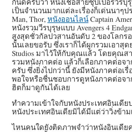
กันดีครับว่า หนังเชื้อสายซุปเปอร์วีรบุร
เป็นจำนวนมากแต่ละเรื่องก็เด่นนาๆปร
Man, Thor,
หนังออนไลน์
Captain Ameri
หนังรวมวีรบุรุษแบบ Avengers 4 Endgam
สูงสุดชั่วกัลปวสานอันดับ 2 ของโลกรอ
นั้นเลยขอรับ ซึ่งเราก็ได้ผูกรวมเอาส
Studios มาไว้ให้กับคุณแล้ว โดยคุณ
รวมหนังภาคต่อ แล้วก็เลือกภาคต่อจาก
ครับ ซึ่งยิ่งไปกว่านี้ ยังมีหนังภาคต่อเร
พอใจหรือชื่นชอบการดูหนังภาคต่อจ
ฮิตก็มาดูกันได้เลย
ทำความเข้าใจกับหนังประเทศอินเดียบน
หนังประเทศอินเดียมิได้มีแต่ว่าวิ่งข้าม
ไหนคนใดยังติดภาพจำว่าหนังอินเดียคว