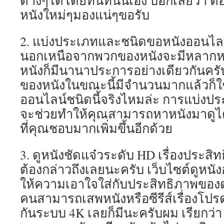
ต่างๆได้โดยทันทีนั่นเอง บอกเลยว่
หนังใหม่ๆมองแน่ๆขอรับ
2. แบ่งประเภทและชนิดขอหนังออนไล
นอกเหนือจากพวกของหนังจะมีหลากห
หนังก็มีนานาประการอย่างเดียวกันครั
ของหนังในขณะนี้มีจำนวนมากแล้วก็ใช
ออนไลน์ชนิดนี้จริงไหมล่ะ การแบ่งป
จะช่วยทำให้คุณสามารถหาหนังมาดูได้
ที่คุณชอบมากเพิ่มขึ้นอีกด้วย
3. ดูหนังชัดแจ๋วระดับ HD เรื่องประ
ต้องกล่าวถึงเลยนะครับ เว็บไซต์ดูหน
ให้ความเอาใจใส่กับประสิทธิภาพของดู
คนสามารถเสพหนังหรือซีรีส์เรื่องโปร
กันระบบ 4K เลยก็มีนะครับผม เรียกว่า ด