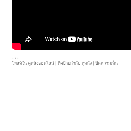
…
บน
โพสท์ใน
ดูหนังออนไลน์
|
ติดป้ายกำกับ
ดูหนัง
|
ปิดความเห็น
หนัง
ออนไล
เว็บ
ดู
หนัง
ออนไล
4k
31
มี.ค.
24
ดู