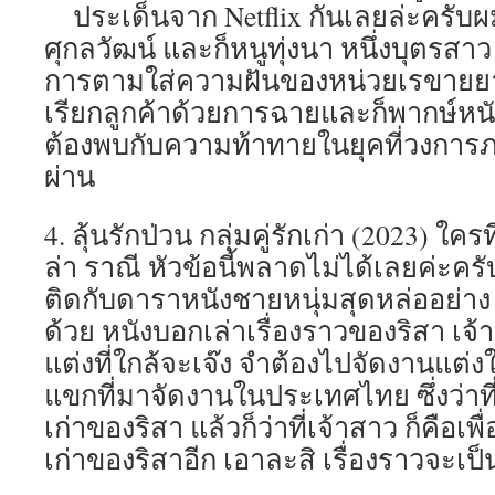
ประเด็นจาก Netflix กันเลยล่ะครับ
ศุกลวัฒน์ และก็หนูทุ่งนา หนึ่งบุตรสาว
การตามใส่ความฝันของหน่วยเรขายยา
เรียกลูกค้าด้วยการฉายและก็พากษ์ห
ต้องพบกับความท้าทายในยุคที่วงการ
ผ่าน
4. ลุ้นรักป่วน กลุ่มคู่รักเก่า (2023) 
ล่า ราณี หัวข้อนี้พลาดไม่ได้เลยค่ะค
ติดกับดาราหนังชายหนุ่มสุดหล่ออย่าง 
ด้วย หนังบอกเล่าเรื่องราวของริสา เจ้
แต่งที่ใกล้จะเจ๊ง จำต้องไปจัดงานแต่ง
แขกที่มาจัดงานในประเทศไทย ซึ่งว่าที่
เก่าของริสา แล้วก็ว่าที่เจ้าสาว ก็คือเพื่
เก่าของริสาอีก เอาละสิ เรื่องราวจะเป