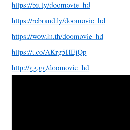
https://bit.ly/doomovie_hd
https://rebrand.ly/doomovie_hd
https://wow.in.th/doomovie_hd
https://t.co/AKrg5HEjQp
http://gg.gg/doomovie_hd