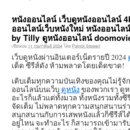
ดู
หนัง
ออนไล
หนังออนไลน์ เว็บดูหนังออนไลน์ 4k
webดู
ออนไลน์เว็บหนังใหม่ หนังออนไลน์
หนัง
ออนไล
by Tilly ดูหนังออนไลน์ doomovi
ฟรี
ไม่
เขียนบน
11 กุมภาพันธ์ 2024
โดย
Patrick Stewart
กระตุก
เว็บดูหนังผ่านอินเตอร์เน็ตรายปี 2024
ดู
หนัง
เด็ด ซีรีส์ดัง ห้ามพลาดโดยเด็ดขาด!
ออนไล
เว็บ
ตรง
เติบเต็มทุกความบันเทิงของคุณไม่รู้จัก
หนัง
ออนไลน์บนเว็บ
ดูหนัง
ของพวกเรา ดูหนั
ออนไล
อะไรก็แล้วแต่ทั้งมวล ทั้งหนังรวมทั้งซี
หนัง
ฟรี
จัดเต็ม ไม่พลาดทุกความสนุกสนานร่าเร
Top
สนุกสนานกับการเสพหนังแล้วก็ซีรีส์ได
74
by
อยู่ไหน จะทำอะไร ก็สามารถเข้ามารับ
Joseph