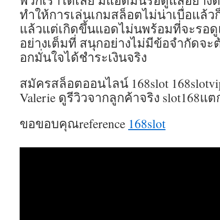
พวกเราได้เลย มีแอดมินรอดูแลอย่างดี
ทำให้การเล่นเกมสล็อตไม่น่าเบื่อแล้วก
แล้วแต่เกิดขึ้นแอดไม่นพร้อมที่จะรอดู
อย่างเต็มที่ สนุกอย่างไม่มีข้อจำกัดจะต้
อกมั่นใจได้ชำระเงินจริง
สมัครสล็อตออนไลน์ 168slot 168slotvi
Valerie ดูรีวิวจากลูกค้าจริง slot168แต
ขอขอบคุณreference
168slot