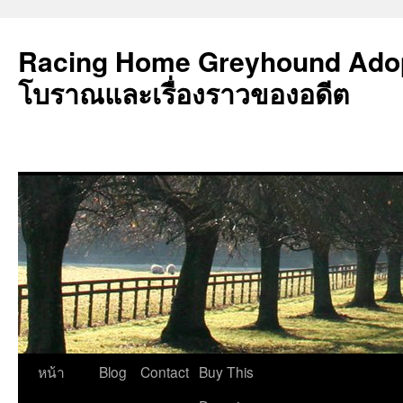
Racing Home Greyhound Adop
โบราณและเรื่องราวของอดีต
ข้าม
หน้า
Blog
Contact
Buy This