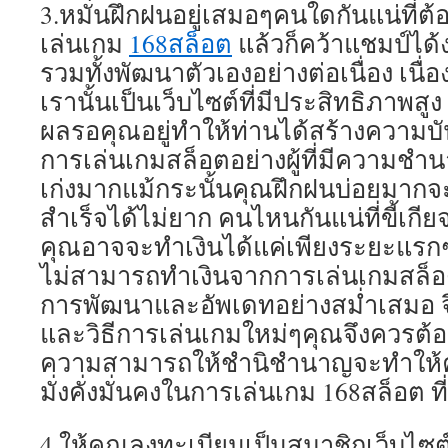
3.หมั่นฝึกฝนอยู่เสมอๆคนใดกันแน่ที่ต
เล่นเกม
168สล็อต
แล้วก็คว้าแชมป์ได้
รวมทั้งพัฒนาตัวเองอย่างต่อเนื่อง เนื
เรานั้นเป็นเว็บไซต์ที่มีประสิทธิภาพสู
ผลรอคุณอยู่ทำให้ท่านได้สร้างความบ
การเล่นเกมสล็อตอย่างผู้ที่มีความชำน
เก่งมากแม้กระนั้นคุณฝึกฝนบ่อยมาก
สำเร็จได้ไม่ยาก คนไหนกันแน่ที่ขี้เก
คุณอาจจะทำเงินได้แค่เพียงระยะแรก
ไม่สามารถทำเงินจากการเล่นเกมสล็อ
การพัฒนาและอัพเดทอย่างสม่ำเสมอ จึ
และวิธีการเล่นเกมใหม่ๆคุณจึงควรต้อ
ความสามารถให้ชำนิชำนาญจะทำให้ค
มั่งคั่งมั่นคงในการเล่นเกม 168สล็อต ที่
4.ให้คุณลงทะเบียนเป็นสมาชิกเว็บไซต์ 