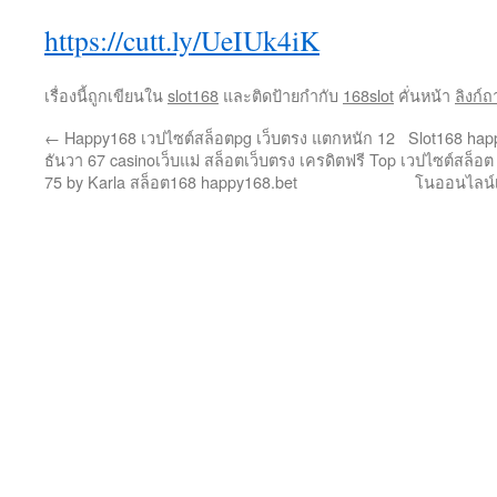
https://cutt.ly/UeIUk4iK
เรื่องนี้ถูกเขียนใน
slot168
และติดป้ายกำกับ
168slot
คั่นหน้า
ลิงก์
←
Happy168 เวปไซต์สล็อตpg เว็บตรง แตกหนัก 12
Slot168 hap
ธันวา 67 casinoเว็บแม่ สล็อตเว็บตรง เครดิตฟรี Top
เวปไซต์สล็อต เ
75 by Karla สล็อต168 happy168.bet
โนออนไลน์เ