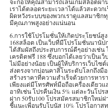
จะก่อให้คุณสามารถเล่นเกมสล็อตผ่า
เราได้ตลอดระยะเวลาได้แล้วสะดวกเร็วแบ
ผิดหวังระบบของพวกเราดูแลสมาชิกทุก
มีคุณภาพสูงอย่างแน่นอน
6.การใช้โปรโมชั่นให้เกิดประโยชน์สูงส
168สล็อต เป็นเว็บที่มีโปรโมชั่นนานัป
ได้สัมผัสถึงประสบการณ์ดีๆอย่างเช่น
เครดิตฟรี 188 ซึ่งบอกได้เลยว่าเป็นเว
ไม่มีอย่างน้อย เป็นผู้ให้บริการเว็บไซ
ส่งตรงจากบ่อนคาสิโนระดับโลกถึงมือ
สร้างราคาที่ความสำเร็จด้วยการหา
เพียงแต่มีโทรศัพท์มือถือเครื่องเดียวแล
อาทิเช่น โปรคืนเงิน 5% แต่ละวันโปร
ฝาก 50รับ100 โปรสมัครสมาชิกใหม่ฝา
ชี้แนะเพื่อนรับโบนัส 10% โปรโอกา