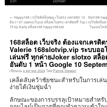
ไป
แรก
Domain
ยัง
←
Happy168 เวปไซต์สล็อตpg เว็บตรง แตกหนัก 12
Slot168 hap
เนื้อหา
ธันวา 67 casinoเว็บแม่ สล็อตเว็บตรง เครดิตฟรี Top
เวปไซต์สล็อต เ
75 by Karla สล็อต168 happy168.bet
โนออนไลน์เ
168สล็อต เว็บจริง ต้องแจกเครดิต
Valerie 168slotvip.vip ระบบออโ
เล่นฟรี ทุกค่ายJoker slotxo สล็
อันดับ 1 หน้า Google 10 Septe
เขียนบน
4 ตุลาคม 2024
โดย
Patrick Stewart
เคล็ดลับคว้าชัยชนะสำหรับในการเล่
ง่ายได้เงินชุ่มฉ่ำ
ลักษณะของการบรรลุเป้าหมายสำหรับ
ออนไลน์เป็นการที่คุณทำความเข้าใจแ