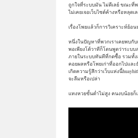
ถูกใจที่ระบบมัน ไม่ดีเลย์ ขณะท
ไม่เคยเจอเว็บไซต์ค้างหรือหลุดเล
เรื่องโพยแล้วก็การวิเคราะห์ย้อนหล
หนึ่งในปัญหาที่พวกเราเคยพบกับเ
พอเพียงโต้วาทีก็โดนพูดว่าระบบล่
ภายในระบบทันทีที่กดซื้อ รวมทั้
คอยผลหรือโพยเก่าที่ออกไปและยั
เกิดความรู้สึกว่าเว็บแห่งนี้huay
จะลืมหรือเปล่า
แทงหวยขั้นต่ำไม่สูง คนงบน้อยก็เล่