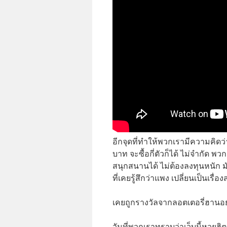
อีกจุดที่ทำให้พวกเรามีความคิดว
บาท จะซื้อกี่ตัวก็ได้ ไม่จำกัด พ
สนุกสนานได้ ไม่ต้องลงทุนหนัก ม
ที่เคยรู้สึกว่าแพง เปลี่ยนเป็นเรื
เคยถูกรางวัลจากลอตเตอรี่ฮานอย
วันที่พวกเราทราบว่าเว็บนี้หวยฮ