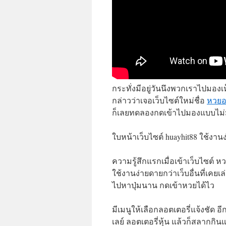
กระทั่งมีอยู่วันนึงพวกเราไปมอง
กล่าวว่าเจอเว็บไซต์ใหม่ชื่อ
หวยอ
ก็เลยทดลองกดเข้าไปมองแบบไม่
ใบหน้าเว็บไซต์ huayhit88 ใช้งานง
ความรู้สึกแรกเมื่อเข้าเว็บไซต์ ห
ใช้งานง่ายดายกว่าเว็บอื่นที่เคยเล่
ไปหาปุ่มนาน กดเข้าหวยได้ไว
มีเมนูให้เลือกลอตเตอรี่แจ้งชัด
เลย์ ลอตเตอรี่หุ้น แล้วก็สลากกินแ