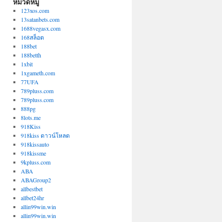
หมวดหมู่
123xos.com
13satanbets.com
1688vegasx.com
168สล็อต
188bet
188betth
1xbit
1xgameth.com
77UFA
789pluss.com
789pluss.com
888pg
8lots.me
918Kiss
918kiss ดาวน์โหลด
918kissauto
918kissme
9kpluss.com
ABA
ABAGroup2
allbestbet
allbet24hr
allin99win.win
allin99win.win