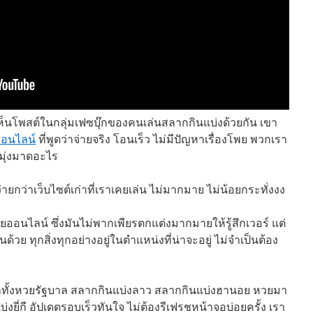
เห็นโพสต์ในกลุ่มเฟซบุ๊กของคนเล่นสลากกินแบ่งด้วยกัน เขา
อนไลน์
ที่พูดว่าจ่ายจริง โอนเร็ว ไม่มีปัญหาเรื่องโพย พวกเรา
มุ่งมาดอะไร
่ายกว่าเว็บไซต์เก่าที่เราเคยเล่น ไม่มากมาย ไม่น้อยกระทั่งงง
วยออนไลน์ ซึ่งมันไม่พากเพียรตกแต่งมากมายให้รู้สึกเวอร์ แต่
นด้วย ทุกสิ่งทุกอย่างอยู่ในตำแหน่งที่น่าจะอยู่ ไม่จำเป็นต้อง
 อีกทั้งหวยรัฐบาล สลากกินแบ่งลาว สลากกินแบ่งฮานอย หวยมา
บ่งยี่กี อัปเดตรอบเร็วทันใจ ไม่ต้องรีเฟรชหน้าจอบ่อยครั้ง เรา