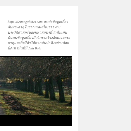
https://lesmegalithes.com แหล่งข้อมูลเกี่ยว
กับพระธาตุโบราณและเรื่องราวทาง
ประวัติศาสตร์ของมหาสมุทรที่น่าตื่นเต้น
ค้นพบข้อมูลเกี่ยวกับโครงสร้างลักษณะพระ
ธาตุและสิ่งที่ทำให้พวกมันน่าทึ่งอย่างน้อย
นิดเท่านั้นที่นี Judi Bola