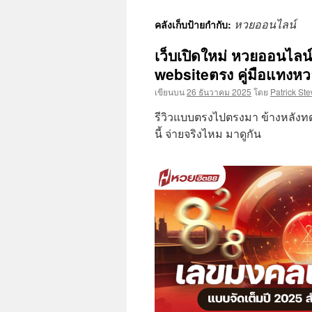
ไป
หวยออนไลน์
คลังเก็บป้ายกำกับ:
ยัง
เว็บเปิดใหม่ หวยออนไล
เนื้อหา
websiteตรง คู่มือแทงห
เขียนบน
26 ธันวาคม 2025
โดย
Patrick Ste
รีวิวแบบตรงไปตรงมา ข้างหลังทดล
นี้ จ่ายจริงไหม มาดูกัน