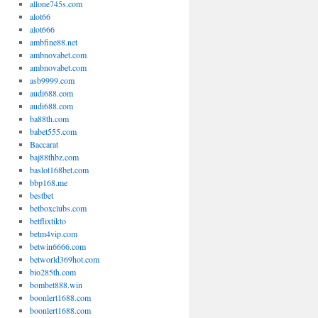
allone745s.com
alot66
alot666
ambfine88.net
ambnovabet.com
ambnovabet.com
asb9999.com
audi688.com
audi688.com
ba88th.com
babet555.com
Baccarat
baj88thbz.com
baslot168bet.com
bbp168.me
bestbet
betboxclubs.com
betflixtikto
betm4vip.com
betwin6666.com
betworld369hot.com
bio285th.com
bombet888.win
boonlert1688.com
boonlert1688.com