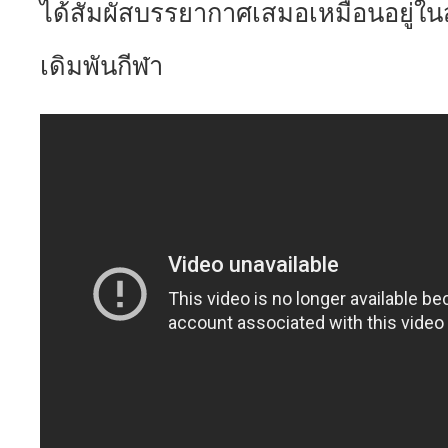
ได้สัมผัสบรรยากาศเสมอเหมือนอยู่ในส
เดิมพันกีฬา