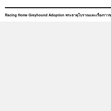
Racing Home Greyhound Adoption พระธาตุโบราณและเรื่องราวข