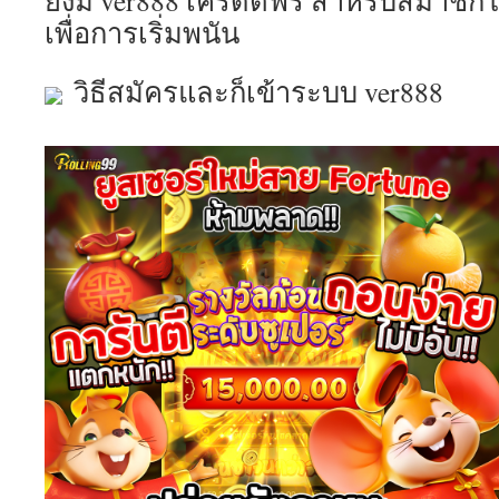
ยังมี ver888 เครดิตฟรี สำหรับสมาชิกให
เพื่อการเริ่มพนัน
วิธีสมัครและก็เข้าระบบ ver888