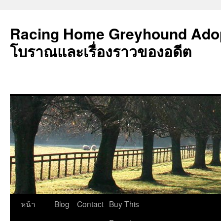
Racing Home Greyhound Adop
โบราณและเรื่องราวของอดีต
ข้าม
หน้า
Blog
Contact
Buy This