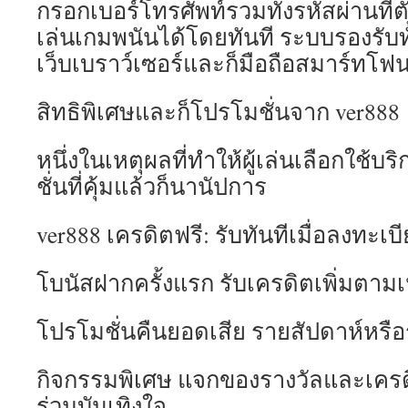
กรอกเบอร์โทรศัพท์รวมทั้งรหัสผ่านที่ตั
เล่นเกมพนันได้โดยทันที ระบบรองรับทั
เว็บเบราว์เซอร์และก็มือถือสมาร์ทโฟ
สิทธิพิเศษและก็โปรโมชั่นจาก ver888
หนึ่งในเหตุผลที่ทำให้ผู้เล่นเลือกใช้บ
ชั่นที่คุ้มแล้วก็นานัปการ
ver888 เครดิตฟรี: รับทันทีเมื่อลงทะเ
โบนัสฝากครั้งแรก รับเครดิตเพิ่มตามเปอ
โปรโมชั่นคืนยอดเสีย รายสัปดาห์หรื
กิจกรรมพิเศษ แจกของรางวัลและเครดิตเ
ร่วมบันเทิงใจ