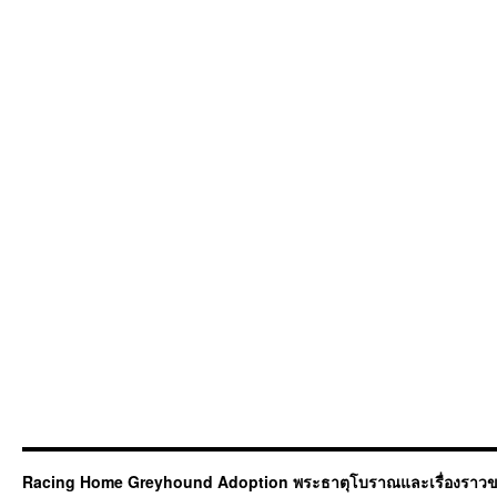
Racing Home Greyhound Adoption พระธาตุโบราณและเรื่องราวข