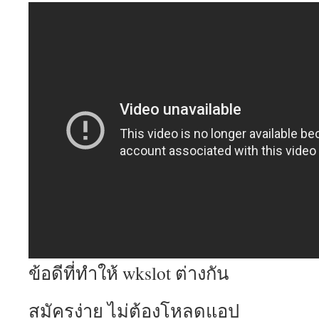
ข้อดีที่ทำให้ wkslot ต่างกัน
สมัครง่าย ไม่ต้องโหลดแอป