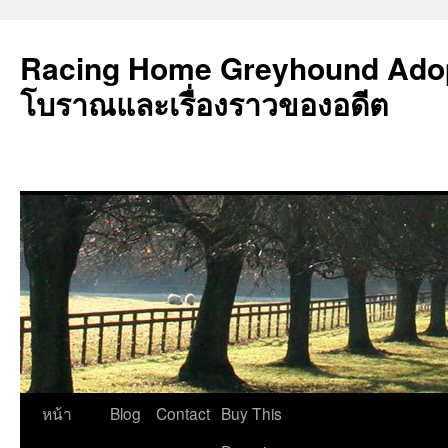
Racing Home Greyhound Adop
โบราณและเรื่องราวของอดีต
ข้าม
หน้า
Blog
Contact
Buy This