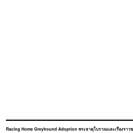
Racing Home Greyhound Adoption พระธาตุโบราณและเรื่องราวข