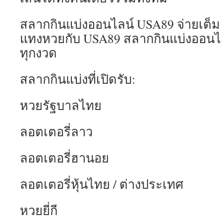
สลากกินแบ่งออนไลน์ USA89 จ่ายเต็ม ไ
แทงหวยกับ USA89 สลากกินแบ่งออนไลน์ 
ทุกงวด
สลากกินแบ่งที่เปิดรับ:
หวยรัฐบาลไทย
ลอตเตอรี่ลาว
ลอตเตอรี่ฮานอย
ลอตเตอรี่หุ้นไทย / ต่างประเทศ
หวยยี่กี