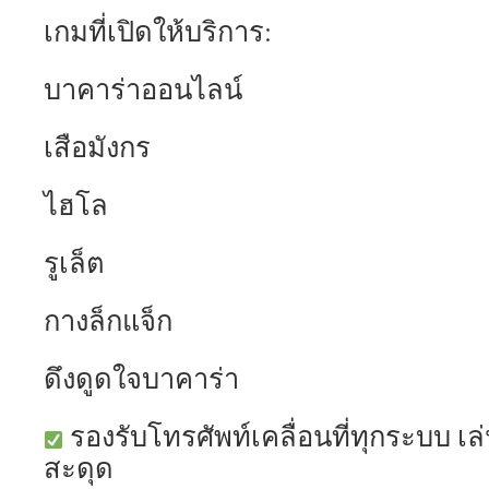
เกมที่เปิดให้บริการ:
บาคาร่าออนไลน์
เสือมังกร
ไฮโล
รูเล็ต
กางล็กแจ็ก
ดึงดูดใจบาคาร่า
รองรับโทรศัพท์เคลื่อนที่ทุกระบบ เล่
สะดุด