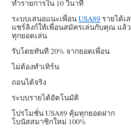
ทำรายการใน 10 วินาที
ระบบเสนอแนะเพื่อน
USA89
รายได้เส
แชร์ลิงก์ให้เพื่อนสมัครเล่นกับคุณ แล
ทุกยอดเล่น
รับโดยทันที 20% จากยอดเพื่อน
ไม่ต้องทำเทิร์น
ถอนได้จริง
ระบบรายได้อัตโนมัติ
โปรโมชั่น USA89 คุ้มทุกยอดฝาก
โบนัสสมาชิกใหม่ 100%