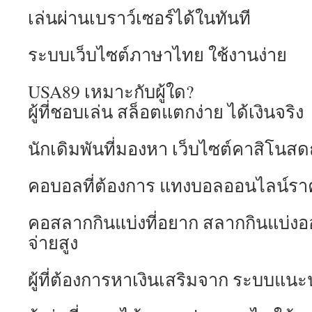
เล่นผ่านเบราว์เซอร์ได้ในทันที
ระบบเว็บไซต์ภาษาไทย ใช้งานง่าย
USA89 เหมาะกับผู้ใด?
ผู้ที่ชอบเล่น สล็อตแตกง่าย ได้เงินจริง
นักเดิมพันที่มองหา เว็บไซต์คาสิโนส
คอบอลที่ต้องการ แทงบอลออนไลน์ราคา
คอสลากกินแบ่งที่อยาก สลากกินแบ่งออ
จ่ายสูง
ผู้ที่ต้องการหาเงินเสริมจาก ระบบแ