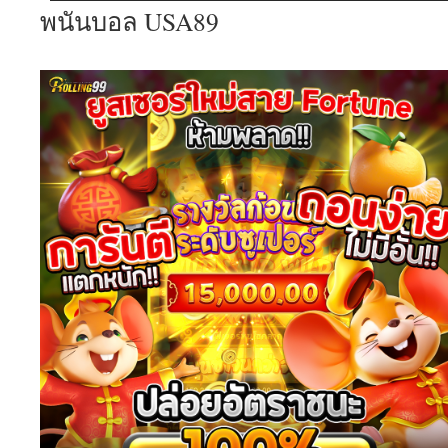
พนันบอล USA89