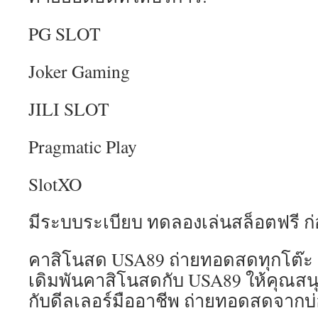
PG SLOT
Joker Gaming
JILI SLOT
Pragmatic Play
SlotXO
มีระบบระเบียบ ทดลองเล่นสล็อตฟรี ก่
คาสิโนสด USA89 ถ่ายทอดสดทุกโต๊ะ
เดิมพันคาสิโนสดกับ USA89 ให้คุณส
กับดีลเลอร์มืออาชีพ ถ่ายทอดสดจาก