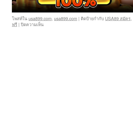
โพสท์ใน
usa899.com
,
usa899.com
|
ติดป้ายกำกับ
USA89 สมัคร
,
บน
ฟรี
|
ปิดความเห็น
USA89
เข้า
สู่
ระบบ
5
August
USA89
สมัคร
เว็บ
ตรง
สล็อต
แตก
ง่าย
สล็อต
ครบ
วงจร
เล่น
ง่าย