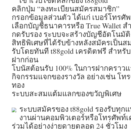
เข้าเว็บไซต์หลักของ t88gold
คลิกปุ่ม “ลงทะเบียนสมัครสมาชิก”
กรอกข้อมูลส่วนตัว ได้แก่ เบอร์โทรศั
เลือกบัญชีธนาคารหรือ True Wallet 
กดรับรอง ระบบจะสร้างบัญชีอัตโนมัติด
สิทธิพิเศษที่ได้รับข้างหลังสมัครเป็นส
รับโดยทันที t88gold เครดิตฟรี สำหรับ
ฝากก่อน
โบนัสต้อนรับ 100% ในการฝากคราวแ
กิจกรรมแจกของรางวัล อย่างเช่น โทรศั
ทอง
ระบบสะสมแต้มแลกของขวัญพิเศษ
ระบบสมัครของ t88gold รองรับทุกแ
งานผ่านคอมพิวเตอร์หรือโทรศัพท์เคล
ร่วมได้อย่างง่ายดายตลอด 24 ชั่วโมง