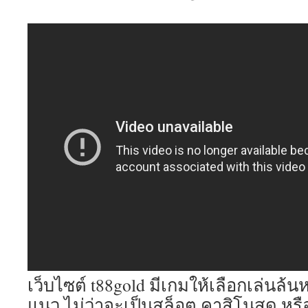
เว็บไซต์ t88gold มีเกมให้เลือกเล่นล
แนว ไม่ว่าจะเป็นสล็อต คาสิโนสด หรื