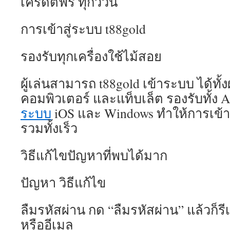
เครดิตฟรี ทุกวี่วัน
การเข้าสู่ระบบ t88gold
รองรับทุกเครื่องใช้ไม้สอย
ผู้เล่นสามารถ t88gold เข้าระบบ ได้ทั้ง
คอมพิวเตอร์ และแท็บเล็ต รองรับทั้ง 
ระบบ
iOS และ Windows ทำให้การเข้าถึง
รวมทั้งเร็ว
วิธีแก้ไขปัญหาที่พบได้มาก
ปัญหา วิธีแก้ไข
ลืมรหัสผ่าน กด “ลืมรหัสผ่าน” แล้วก็ร
หรืออีเมล