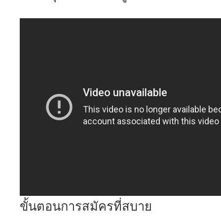
ขั้นตอนการสมัครที่สบาย