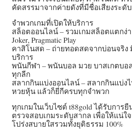
คัดสรรมาจากค่ายดังที่มีชื่อเสียงระด
จำพวกเกมที่เปิดให้บริการ
สล็อตออนไลน์ – รวมเกมสล็อตแตกง่า
Joker, Pragmatic Play
คาสิโนสด – ถ่ายทอดสดจากบ่อนจริง ม
บริการ
พนันกีฬา – พนันบอล มวย บาสเกตบอล
ทุกลีก
สลากกินแบ่งออนไลน์ – สลากกินแบ่ง
หวยหุ้น แล้วก็ยี่กีครบทุกจำพวก
ทุกเกมในเว็บไซต์ t88gold ได้รับการ
ตรวจสอบเกมระดับสากล เพื่อให้แน่ใจ
โปร่งสบายใสรวมทั้งยุติธรรม 100%