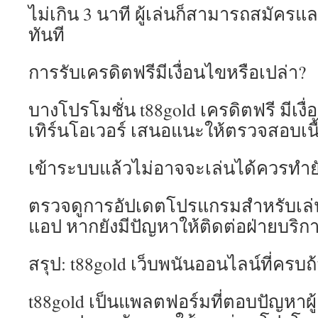
ไม่เกิน 3 นาที ผู้เล่นก็สามารถสมัครแล
ทันที
การรับเครดิตฟรีมีเงื่อนไขหรือเปล่า?
บางโปรโมชั่น t88gold เครดิตฟรี มีเ
เทิร์นโอเวอร์ เสนอแนะให้ตรวจสอบเนื
เข้าระบบแล้วไม่อาจจะเล่นได้ควรทำย
ตรวจดูการอัปเดตโปรแกรมสำหรับเล่น
แอป หากยังมีปัญหาให้ติดต่อฝ่ายบริกา
สรุป: t88gold เว็บพนันออนไลน์ที่ครบถ
t88gold เป็นแพลตฟอร์มที่ตอบปัญหาผู้เล