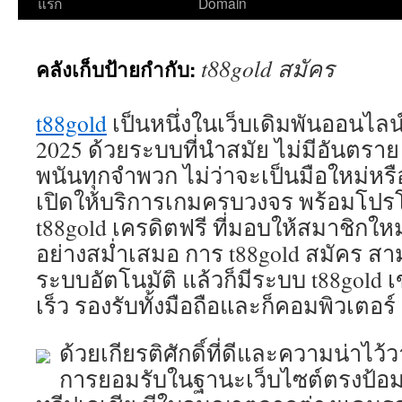
ไป
แรก
Domain
ยัง
t88gold สมัคร
คลังเก็บป้ายกำกับ:
เนื้อหา
t88gold
เป็นหนึ่งในเว็บเดิมพันออนไลน
2025 ด้วยระบบที่นำสมัย ไม่มีอันตร
พนันทุกจำพวก ไม่ว่าจะเป็นมือใหม่หรือ
เปิดให้บริการเกมครบวงจร พร้อมโปรโ
t88gold เครดิตฟรี ที่มอบให้สมาชิกใ
อย่างสม่ำเสมอ การ t88gold สมัคร สา
ระบบอัตโนมัติ แล้วก็มีระบบ t88gold เข้
เร็ว รองรับทั้งมือถือและก็คอมพิวเตอร์
ด้วยเกียรติศักดิ์ที่ดีและความน่าไว้ว
การยอมรับในฐานะเว็บไซต์ตรงป้อม