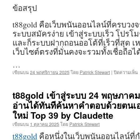
ข้อสรุป
t88gold คือเว็บพนันออนไลน์ที่ครบวงจร
ระบบสมัครง่าย เข้าสู่ระบบเร็ว โปรโม
และก็ระบบฝากถอนออโต้ที่เร็วที่สุด เห
เว็บไซต์ตรงที่มั่นคงจะรวมทั้งเชื่อถือได
…
เขียนบน
24 พฤศจิกายน 2025
โดย
Patrick Stewart
|
ปิดความเห็น
t
ส
4
t88gold เข้าสู่ระบบ 24 พฤษภาคม
ธ
อ่านได้ทันทีค้นหาคำตอบด้วยตนเอง
t
เ
ใหม่ Top 39 by Claudette
สู
เขียนบน
1 ตุลาคม 2025
โดย
Patrick Stewart
พ
t88gold
คือหนึ่งในเว็บพนันออนไลน์ที่
ไ