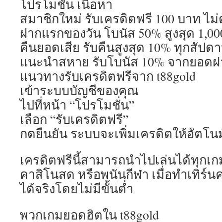
โปรโมชั่น เนื้อหา
สมาชิกใหม่ รับเครดิตฟรี 100 บาท ไม่
ฝากแรกของวัน โบนัส 50% สูงสุด 1,0
คืนยอดเสีย รับคืนสูงสุด 10% ทุกสัปดา
แนะนำสหาย รับโบนัส 10% จากยอดฝา
แนวทางรับเครดิตฟรีจาก t88gold
เข้าระบบบัญชีของคุณ
ไปที่หน้า “โปรโมชั่น”
เลือก “รับเครดิตฟรี”
กดยืนยัน ระบบจะเพิ่มเครดิตให้อัตโนม
เครดิตฟรีนี้สามารถนำไปเล่นได้ทุกเกม
คาสิโนสด หรือพนันกีฬา เมื่อทำเทิร์
ได้จริงโดยไม่มีขั้นต่ำ
พวกเกมยอดฮิตใน t88gold