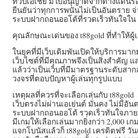
ทวีปเอเชีย มีใบอนุญาตจากต่างแดนรอง
ยืนยันว่าทุกการพนันไม่เป็นอันตราย จ
ระบบฝากถอนออโต้ที่รวดเร็วทันใจใน 10
คุณลักษณะเด่นของ t88gold ที่ทำให้ผู้
ในยุคที่มีเว็บเดิมพันเปิดให้บริการม
เว็บไซต์ที่มีคุณภาพจึงเป็นสิ่งสำคัญ แล
แล้วว่าเป็นเว็บที่มีมาตรฐานระดับสา
วงจรที่ตอบปัญหาผู้เล่นทุกรูปแบบ
เหตุผลที่ควรที่จะเลือกเล่นกับ t88gold
เว็บตรงไม่ผ่านเอเย่นต์ มั่นคง ไม่มีอั
ระบบฝากถอนออโต้ รวดเร็วทันใจภายใน
มีเกมให้เลือกเล่นมากยิ่งกว่า 2,000 เ
แจกโบนัสแล้วก็ t88gold เครดิตฟรี วัน