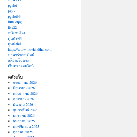
pgslot
pg77
pgslot99
fullslotpg
live22
หนังชนโรง
ดูหนังฟรี
ดูหนังhd
https://www.moviehdthai.com
บาคาร่าออนไลน์
สล็อตเว็บตรง
เว็บหวยออนไลน์
คลังเก็บ
กรกฎาคม 2026
มิถุนายน 2026
พฤษภาคม 2026
เมษายน 2026
มีนาคม 2026
กุมภาพันธ์ 2026
มกราคม 2026
ธันวาคม 2025
พฤศจิกายน 2025
ตุลาคม 2025