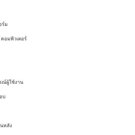
อร์ม
ต คอมพิวเตอร์
ณ์ผู้ใช้งาน
ชอบ
อนหลัง