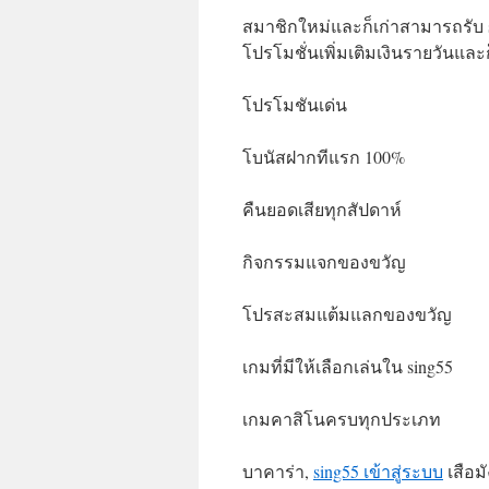
สมาชิกใหม่และก็เก่าสามารถรับ sin
โปรโมชั่นเพิ่มเติมเงินรายวันแล
โปรโมชันเด่น
โบนัสฝากทีแรก 100%
คืนยอดเสียทุกสัปดาห์
กิจกรรมแจกของขวัญ
โปรสะสมแต้มแลกของขวัญ
เกมที่มีให้เลือกเล่นใน sing55
เกมคาสิโนครบทุกประเภท
บาคาร่า,
sing55 เข้าสู่ระบบ
เสือมั