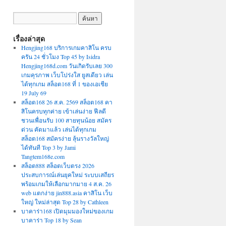
เรื่องล่าสุด
Hengjing168 บริการเกมคาสิโน ครบ
ครัน 24 ชั่วโมง Top 45 by Isidra
Hengjing168d.com วันเกิดรับเลย 300
เกมคุรภาพ เว็บโปร่งใส ยูสเดียว เล่น
ได้ทุกเกม สล็อต168 ที่ 1 ของเอเชีย
19 July 69
สล็อต168 26 ส.ค. 2569 สล็อต168 คา
สิโนครบทุกค่าย เข้าเล่นง่าย ฟีลดี
ชวนเพื่อนรับ 100 สายทุนน้อย สมัคร
ด่วน คัดมาแล้ว เล่นได้ทุกเกม
สล็อต168 สมัครง่าย ลุ้นรางวัลใหญ่
ได้ทันที Top 3 by Jami
Tangtem168e.com
สล็อต888 สล็อตเว็บตรง 2026
ประสบการณ์เล่นยุคใหม่ ระบบเสถียร
พร้อมเกมให้เลือกมากมาย 4 ส.ค. 26
web แตกง่าย jin888.asia คาสิโน เว็บ
ใหญ่ ใหม่ล่าสุด Top 28 by Cathleen
บาคาร่า168 เปิดมุมมองใหม่ของเกม
บาคาร่า Top 18 by Sean