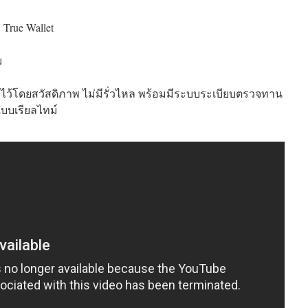
True Wallet
ม
ก็บไว้โดยสวัสดิภาพ ไม่มีรั่วไหล พร้อมมีระบบระเบียบตรวจทาน
บบเรียลไทม์