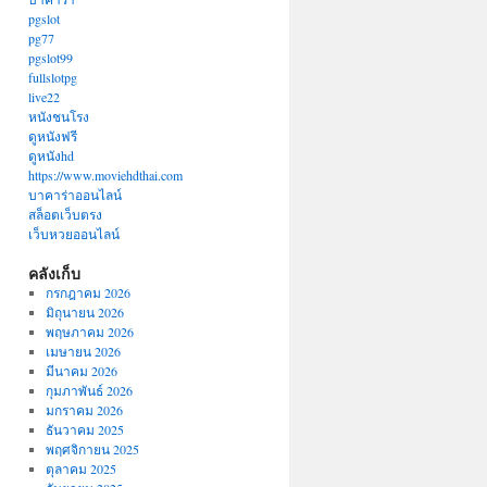
pgslot
pg77
pgslot99
fullslotpg
live22
หนังชนโรง
ดูหนังฟรี
ดูหนังhd
https://www.moviehdthai.com
บาคาร่าออนไลน์
สล็อตเว็บตรง
เว็บหวยออนไลน์
คลังเก็บ
กรกฎาคม 2026
มิถุนายน 2026
พฤษภาคม 2026
เมษายน 2026
มีนาคม 2026
กุมภาพันธ์ 2026
มกราคม 2026
ธันวาคม 2025
พฤศจิกายน 2025
ตุลาคม 2025