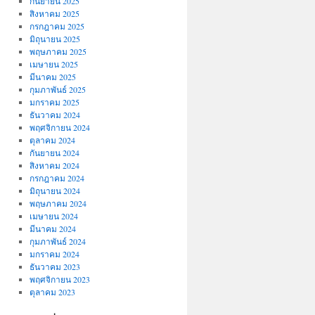
กันยายน 2025
สิงหาคม 2025
กรกฎาคม 2025
มิถุนายน 2025
พฤษภาคม 2025
เมษายน 2025
มีนาคม 2025
กุมภาพันธ์ 2025
มกราคม 2025
ธันวาคม 2024
พฤศจิกายน 2024
ตุลาคม 2024
กันยายน 2024
สิงหาคม 2024
กรกฎาคม 2024
มิถุนายน 2024
พฤษภาคม 2024
เมษายน 2024
มีนาคม 2024
กุมภาพันธ์ 2024
มกราคม 2024
ธันวาคม 2023
พฤศจิกายน 2023
ตุลาคม 2023