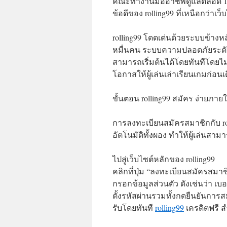
คณะทำงานมืออาชีพดูแลตลอด 1 
ข้อดีของ rolling99 ที่เหนือกว่าเว็บ
rolling99 โดดเด่นด้วยระบบข้างหลั
หมื่นคน ระบบความปลอดภัยระดับแบ
สามารถเริ่มต้นได้โดยทันทีโดยไม่ต
โอกาสให้ผู้เล่นเล่าเรียนเกมก่อนเ
ขั้นตอน rolling99 สมัคร ง่ายภาย
การลงทะเบียนสมัครสมาชิกกับ roll
อัตโนมัติทั้งผอง ทำให้ผู้เล่นสามา
ไปสู่เว็บไซต์หลักของ rolling99
คลิกที่ปุ่ม “ลงทะเบียนสมัครสมาช
กรอกข้อมูลส่วนตัว ดังเช่นว่า เบ
ตั้งรหัสผ่านรวมทั้งกดยืนยันการส
รับโดยทันที
rolling99
เครดิตฟรี 