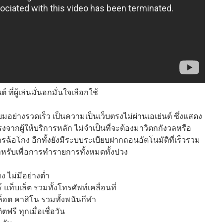
์ ที่ผู้เล่นมั่นอกมั่นใจเลือกใช้
นิยมอย่างรวดเร็ว เป็นความเป็นเว็บตรงไม่ผ่านเอเย่นต์ ซึ่งแสดง
รงจากผู้ให้บริการหลัก ไม่จำเป็นที่จะต้องมาวิตกกังวลหรือ
รฉ้อโกง อีกทั้งยังมีระบบระเบียบฝากถอนอัตโนมัติที่เร็วรวม
ีสำหรับเพื่อการทำรายการทั้งหมดทั้งปวง
 ไม่มีอย่างต่ำ
 แท็บเล็ต รวมทั้งโทรศัพท์เคลื่อนที่
ล็อต คาสิโน รวมทั้งพนันกีฬา
ฟรี ทุกเมื่อเชื่อวัน