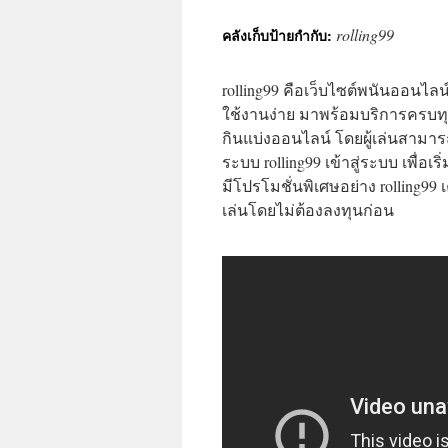
ไป
rolling99
คลังเก็บป้ายกำกับ:
ยัง
เนื้อหา
rolling99 คือเว็บไซต์พนันออนไล
ใช้งานง่าย มาพร้อมบริการครบทุ
กินแบ่งออนไลน์ โดยผู้เล่นสามารถ
ระบบ rolling99 เข้าสู่ระบบ เพื่อ
มีโปรโมชั่นพิเศษอย่าง rolling99 เ
เล่นโดยไม่ต้องลงทุนก่อน