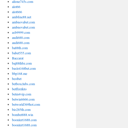
allone745s.com
alot66
alot666
ambfine88.net
ambnovabet.com
ambnovabet.com
asb9999.com
audi688.com
audi688.com
ba88th.com
babet555.com
Baccarat
baj88thbz.com
baslot168bet.com
bbp168.me
bestbet
betboxclubs.com
betflixtikto
betm4vip.com
betwin6666.com
betworld369hot.com
bio285th.com
bombet888.win
boonlert1688.com
boonlert1688.com