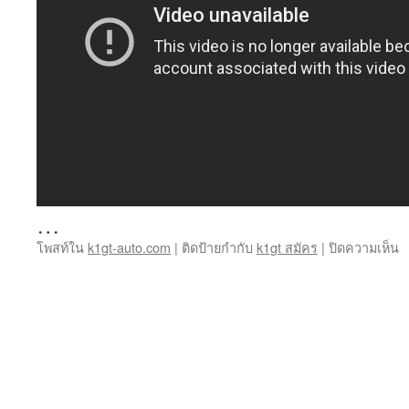
…
บ
โพสท์ใน
k1gt-auto.com
|
ติดป้ายกำกับ
k1gt สมัคร
|
ปิดความเห็น
k
2
ก
k
เข
สู่
ร
ร