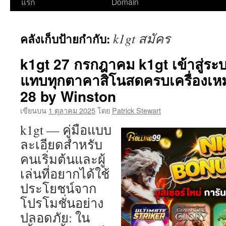
ไป
แรก
Domain
ยัง
k1gt สมัคร
คลังเก็บป้ายกำกับ:
เนื้อหา
k1gt 27 กรกฎาคม k1gt เข้าสู่ระ
แทบทุกตาคาสิโนสดครบเครื่องเหม
28 by Winston
เขียนบน
1 ตุลาคม 2025
โดย
Patrick Stewart
k1gt — คู่มือแบบ
ละเอียดสำหรับ
คนเริ่มต้นและผู้
เล่นที่อยากได้ใช้
ประโยชน์จาก
โปรโมชั่นอย่าง
ปลอดภัย: ใน