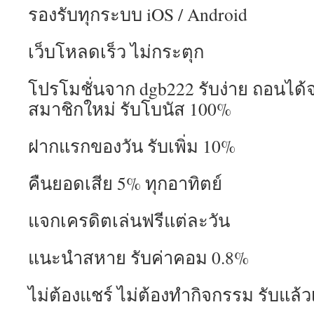
รองรับทุกระบบ iOS / Android
เว็บโหลดเร็ว ไม่กระตุก
โปรโมชั่นจาก dgb222 รับง่าย ถอนได้จ
สมาชิกใหม่ รับโบนัส 100%
ฝากแรกของวัน รับเพิ่ม 10%
คืนยอดเสีย 5% ทุกอาทิตย์
แจกเครดิตเล่นฟรีแต่ละวัน
แนะนำสหาย รับค่าคอม 0.8%
ไม่ต้องแชร์ ไม่ต้องทำกิจกรรม รับแล้วเ