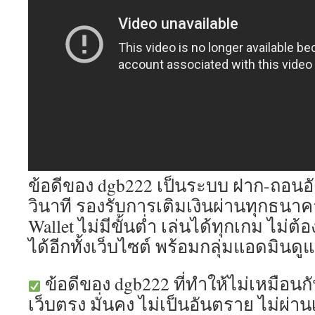
ข้อดีของ dgb222 เป็นระบบ ฝาก-ถอนอั
วินาที รองรับการเติมเงินผ่านทุกธนา
Wallet ไม่มีขั้นต่ำ เล่นได้ทุกเกม ไม่ต้
ได้อีกทั้งเว็บไซต์ พร้อมกลุ่มแอดมินดูแ
ข้อดีของ dgb222 ที่ทำให้ไม่เหมือนก
เว็บตรง มั่นคง ไม่เป็นอันตราย ไม่ผ่าน