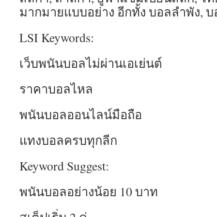
มากมายแบบอย่าง อีกทั้ง บอลลำพัง, 
LSI Keywords:
เว็บพนันบอลไม่ผ่านเอเย่นต์
ราคาบอลไหล
พนันบอลออนไลน์มือถือ
แทงบอลครบทุกลีก
Keyword Suggest:
พนันบอลอย่างน้อย 10 บาท