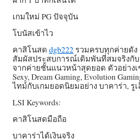
เกมใหม่ PG ปัจจุบัน
โบนัสเข้าไว
คาสิโนสด
dgb222
รวมครบทุกค่ายดัง
สัมผัสประสบการณ์เดิมพันที่สมจริงกั
จากค่ายชั้นแนวหน้าสุดยอด ตัวอย่างเ
Sexy, Dream Gaming, Evolution Gami
ไทม์กับเกมยอดนิยมอย่าง บาคาร่า, รูเล
LSI Keywords:
คาสิโนสดมือถือ
บาคาร่าได้เงินจริง