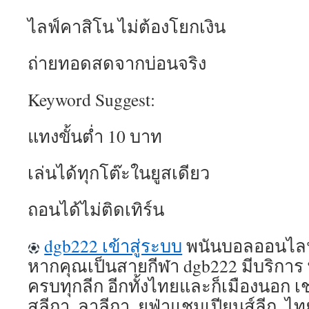
ไลฟ์คาสิโน ไม่ต้องโยกเงิน
ถ่ายทอดสดจากบ่อนจริง
Keyword Suggest:
แทงขั้นต่ำ 10 บาท
เล่นได้ทุกโต๊ะในยูสเดียว
ถอนได้ไม่ติดเทิร์น
dgb222 เข้าสู่ระบบ
พนันบอลออนไลน์
หากคุณเป็นสายกีฬา dgb222 มีบริกา
ครบทุกลีก อีกทั้งไทยและก็เมืองนอก เช่
สลีกา, ลาลีกา, ยูฟ่าแชมเปียนส์ลีก, ไ