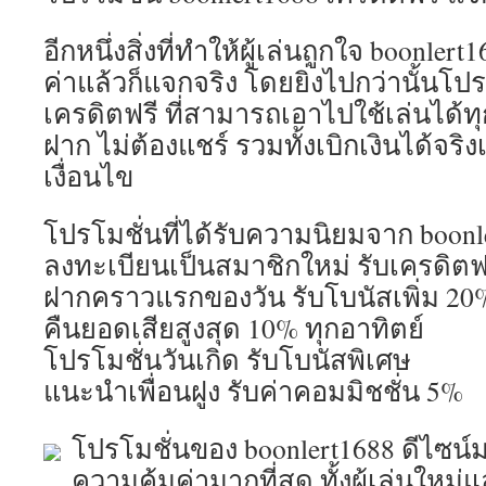
อีกหนึ่งสิ่งที่ทำให้ผู้เล่นถูกใจ boonlert
ค่าแล้วก็แจกจริง โดยยิ่งไปกว่านั้นโป
เครดิตฟรี ที่สามารถเอาไปใช้เล่นได้ทุ
ฝาก ไม่ต้องแชร์ รวมทั้งเบิกเงินได้จริ
เงื่อนไข
โปรโมชั่นที่ได้รับความนิยมจาก boonl
ลงทะเบียนเป็นสมาชิกใหม่ รับเครดิตฟ
ฝากคราวแรกของวัน รับโบนัสเพิ่ม 20
คืนยอดเสียสูงสุด 10% ทุกอาทิตย์
โปรโมชั่นวันเกิด รับโบนัสพิเศษ
แนะนำเพื่อนฝูง รับค่าคอมมิชชั่น 5%
โปรโมชั่นของ boonlert1688 ดีไซน์มาเ
ความคุ้มค่ามากที่สุด ทั้งผู้เล่นใหม