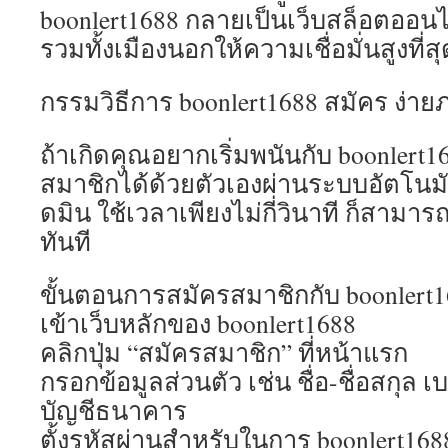
boonlert1688 กลายเป็นเว็บสล็อตออนไลน
รวมทั้งเมืองนอกให้ความเชื่อมั่นสูงที่สุ
กรรมวิธีการ boonlert1688 สมัคร ง่าย
ถ้าเกิดคุณอยากเริ่มพนันกับ boonlert
สมาชิกได้ด้วยตัวเองผ่านระบบอัตโนมั
ดมิน ใช้เวลาเพียงไม่กี่วินาที ก็สามาร
ทันที
ขั้นตอนการสมัครสมาชิกกับ boonlert
เข้าเว็บหลักของ boonlert1688
คลิกปุ่ม “สมัครสมาชิก” ที่หน้าแรก
กรอกข้อมูลส่วนตัว เช่น ชื่อ-ชื่อสกุล เ
บัญชีธนาคาร
ตั้งรหัสผ่านสำหรับในการ boonlert1688