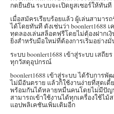
กดยืนยัน ระบบจะเปิดยูสเซอร์ให้ทันที
เมื่อสมัครเรียบร้อยแล้ว ผู้เล่นสามาร
ได้โดยทันที ดังเช่นว่า boonlert1688 เ
ทดลองเล่นสล็อตฟรีโดยไม่ต้องฝากเงิ
ยิ่งสำหรับมือใหม่ที่ต้องการเริ่มอย่างมั
ระบบ boonlert1688 เข้าสู่ระบบ เสถียร
ทุกวัสดุอุปกรณ์
boonlert1688 เข้าสู่ระบบ ได้รับการพ
ไม่มีอันตราย แล้วก็ใช้งานง่ายที่สุดเดี๋ย
พร้อมกันได้หลายหมื่นคนโดยไม่มีปัญหา
สามารถเข้าใช้งานได้ทุกเครื่องใช้ไม้ส
แอปพลิเคชันเพิ่มเติมอีก