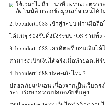
ใช้เวลาไม่ถึง 1 นาที เพราะเหตุว่
อัตโนมัติ กรอกข้อมูลเสร็จ เล่นได้ใ
2. boonlert1688 เข้าสู่ระบบ ผ่านมือถื
ได้แน่ๆ รองรับทั้งยังระบบ iOS รวมทั้ง
3. boonlert1688 เครดิตฟรี ถอนเงินได
สามารถเบิกเงินได้จริงเมื่อทำยอดเทิร
4. boonlert1688 ปลอดภัยไหม?
ปลอดภัยแน่นอน เนื่องจากเป็นเว็บตรงไ
ระบบรักษาความปลอดภัยชั้นสูง
สรุป boonlert1688 เว็บไซต์สล็อตออนไล