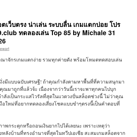
อตเว็บตรง น่าเล่น ระบบลื่น เกมแตกบ่อย โปร
t99.club ทดลองเล่น Top 85 by Michale 31
26
tewart
 อาณาจักรเกมแตกง่าย รวมทุกค่ายดัง พร้อมโหมดทดสอบเล่น
มมั่งมีแบบฉบับเศรษฐี! ถ้าคุณกำลังตามหาพื้นที่ที่ความสนุกมา
ณมาถูกที่แล้วจ้ะ เนื่องจากว่าวันนี้เราจะพาทุกคนไปบุก
กำลังเป็นกระแสไวรัลที่สุดในแวดวงปั่นสล็อตช่วงนี้ ไม่ว่าคุณ
มือใหม่ที่อยากทดลองเสี่ยงโชคแบบขำๆตรงนี้เป็นคำตอบที่
่ภาพกระตุกหรือถอนเงินยากไปได้เลยนะ เพราะเหตุว่า
หลังบ้านที่ทรงอำนาจที่สุดในทวีปเอเชีย สะสมเกมสล็อตจาก