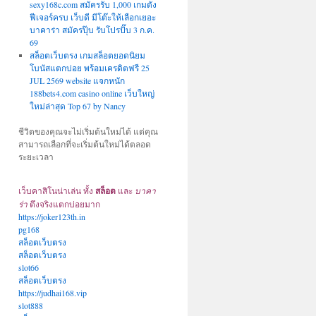
sexy168c.com สมัครรับ 1,000 เกมดัง
ฟีเจอร์ครบ เว็บดี มีโต๊ะให้เลือกเยอะ
บาคาร่า สมัครปุ๊บ รับโปรปั๊บ 3 ก.ค.
69
สล็อตเว็บตรง เกมสล็อตยอดนิยม
โบนัสแตกบ่อย พร้อมเครดิตฟรี 25
JUL 2569 website แจกหนัก
188bets4.com casino online เว็บใหญ่
ใหม่ล่าสุด Top 67 by Nancy
ชีวิตของคุณจะไม่เริ่มต้นใหม่ได้ แต่คุณ
สามารถเลือกที่จะเริ่มต้นใหม่ได้ตลอด
ระยะเวลา
เว็บคาสิโนน่าเล่น ทั้ง
สล็อต
และ
บาคา
ร่า
ตึงจริงแตกบ่อยมาก
https://joker123th.in
pg168
สล็อตเว็บตรง
สล็อตเว็บตรง
slot66
สล็อตเว็บตรง
https://judhai168.vip
slot888