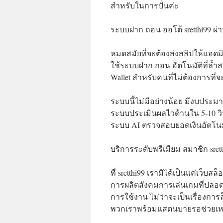
สำหรับในการปั่นค่ะ
ระบบฝาก ถอน ออโต้ sretthi99 ผ่า
หมดสมัยที่จะต้องส่งสลิปให้แอดมิ
ใช้ระบบฝาก ถอน อัตโนมัติที่ล้ำส
Wallet สำหรับคนที่ไม่ต้องการที
ระบบนี้ไม่มีอย่างน้อย มีงบประม
ระบบประเมินผลไวด้านใน 5-10 วินา
ระบบ AI ตรวจสอบยอดเงินอัตโนมัติ 
บริการระดับพรีเมียม สมาชิก sr
ที่ sretthi99 เรามิได้เป็นแค่เว็บ
การผลิตสังคมการเล่นเกมที่ปลอดภั
การใช้งาน ไม่ว่าจะเป็นเรื่อง
พวกเราพร้อมแสตนบายรอช่วยเหลือ