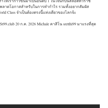
้เราก้าวขึ้นมาเป็นอันดับ 1 ในใจนักปั่นสล็อตทั่วราช
รพลาดโอกาสสำหรับในการทำกำไร รวมทั้งอยากสัมผัส
d Class จำเป็นต้องตรงนี้แห่งเดียวของโลกจ้ะ
t99.club 20 ก.ค. 2026 Michale คาสิโน sretthi99 มาแรงที่สุด