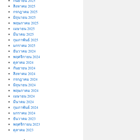
กันยายน 2025
สิงหาคม 2025
กรกฎาคม 2025
มิถุนายน 2025
พฤษภาคม 2025
เมษายน 2025
มีนาคม 2025
กุมภาพันธ์ 2025
มกราคม 2025
ธันวาคม 2024
พฤศจิกายน 2024
ตุลาคม 2024
กันยายน 2024
สิงหาคม 2024
กรกฎาคม 2024
มิถุนายน 2024
พฤษภาคม 2024
เมษายน 2024
มีนาคม 2024
กุมภาพันธ์ 2024
มกราคม 2024
ธันวาคม 2023
พฤศจิกายน 2023
ตุลาคม 2023