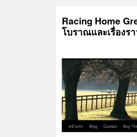
Racing Home Gre
โบราณและเรื่องรา
หน้าแรก
Blog
Contact
Buy Th
ข้าม