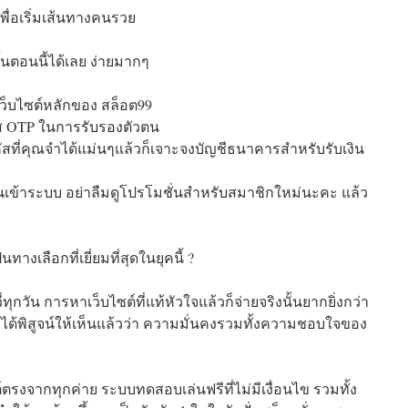
พื่อเริ่มเส้นทางคนรวย
ั้นตอนนี้ได้เลย ง่ายมากๆ
าเว็บไซต์หลักของ สล็อต99
หัส OTP ในการรับรองตัวตน
่รหัสที่คุณจำได้แม่นๆแล้วก็เจาะจงบัญชีธนาคารสำหรับรับเงิน
งินเข้าระบบ อย่าลืมดูโปรโมชั่นสำหรับสมาชิกใหม่นะคะ แล้ว
็นทางเลือกที่เยี่ยมที่สุดในยุคนี้ ?
่ทุกวัน การหาเว็บไซต์ที่แท้หัวใจแล้วก็จ่ายจริงนั้นยากยิ่งกว่า
 ได้พิสูจน์ให้เห็นแล้วว่า ความมั่นคงรวมทั้งความชอบใจของ
ตรงจากทุกค่าย ระบบทดสอบเล่นฟรีที่ไม่มีเงื่อนไข รวมทั้ง