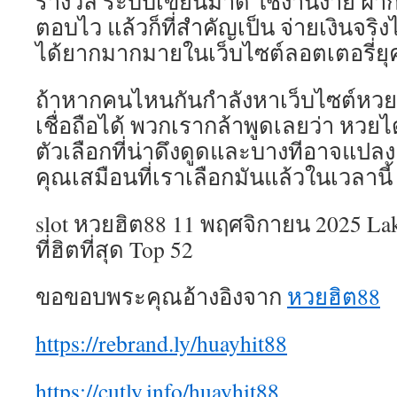
รางวัล ระบบเขียนมาดี ใช้งานง่าย ฝ
ตอบไว แล้วก็ที่สำคัญเป็น จ่ายเงินจริง
ได้ยากมากมายในเว็บไซต์ลอตเตอรี่ยุค
ถ้าหากคนไหนกันกำลังหาเว็บไซต์หวยฮ
เชื่อถือได้ พวกเรากล้าพูดเลยว่า หวยไ
ตัวเลือกที่น่าดึงดูดและบางทีอาจแปลง
คุณเสมือนที่เราเลือกมันแล้วในเวลานี้
slot หวยฮิต88 11 พฤศจิกายน 2025 Lak
ที่ฮิตที่สุด Top 52
ขอขอบพระคุณอ้างอิงจาก
หวยฮิต88
https://rebrand.ly/huayhit88
https://cutly.info/huayhit88