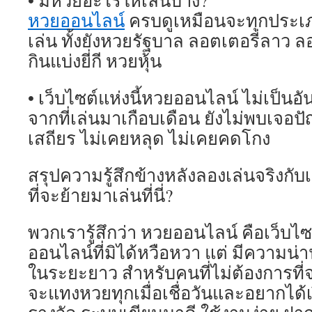
• มีหวยอะไรให้เล่นบ้าง?
หวยออนไลน์
ครบดูเหมือนจะทุกประเ
เล่น ทั้งยังหวยรัฐบาล ลอตเตอรี่ลาว
กินแบ่งยี่กี หวยหุ้น
• เว็บไซต์แห่งนี้หวยออนไลน์ ไม่เป็นอ
จากที่เล่นมาเกือบเดือน ยังไม่พบเจอ
เสถียร ไม่เคยหลุด ไม่เคยคดโกง
สรุปความรู้สึกข้างหลังลองเล่นจริงกับเ
ที่จะย้ายมาเล่นที่นี่?
พวกเรารู้สึกว่า หวยออนไลน์ คือเว็บไ
ออนไลน์ที่มิได้หวือหวา แต่ มีความน่าน
ในระยะยาว สำหรับคนที่ไม่ต้องการที
จะแทงหวยทุกเมื่อเชื่อวันและอยากได้เ