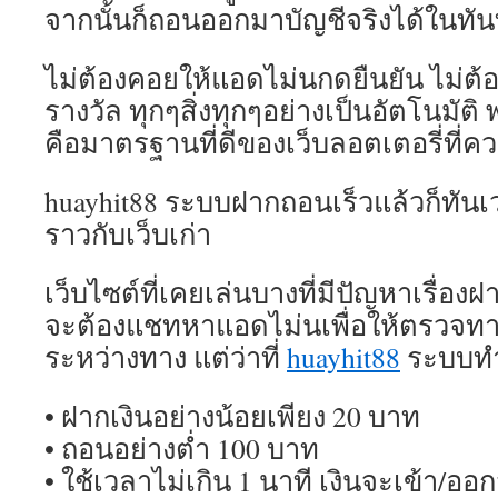
จากนั้นก็ถอนออกมาบัญชีจริงได้ในทัน
ไม่ต้องคอยให้แอดไม่นกดยืนยัน ไม่ต้
รางวัล ทุกๆสิ่งทุกๆอย่างเป็นอัตโนมัติ
คือมาตรฐานที่ดีของเว็บลอตเตอรี่ที่ค
huayhit88 ระบบฝากถอนเร็วแล้วก็ทันเว
ราวกับเว็บเก่า
เว็บไซต์ที่เคยเล่นบางที่มีปัญหาเรื่
จะต้องแชทหาแอดไม่นเพื่อให้ตรวจท
ระหว่างทาง แต่ว่าที่
huayhit88
ระบบทำ
• ฝากเงินอย่างน้อยเพียง 20 บาท
• ถอนอย่างต่ำ 100 บาท
• ใช้เวลาไม่เกิน 1 นาที เงินจะเข้า/ออก