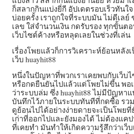
แบ่งลาว สลากกินแบ่งฮานอย หวยมาเลย์
ก็สลากกินแบ่งยี่กี อัปเดตรอบเร็วทันใ
บ่อยครั้ง เราถูกใจที่ระบบมัน ไม่ดีเลย
เลข ใส่จำนวนเงิน กดรับรอง ทุกขั้นต
เว็บไซต์ค้างหรือหลุดเลยในช่วงที่เล่น
เรื่องโพยแล้วก็การวิเคราะห์ย้อนหลังเป็
เว็บ huayhit88
หนึ่งในปัญหาที่พวกเราเคยพบกับเว็บ
หรือกดยืนยันไปแล้วแต่โพยไม่ขึ้น พอเ
ว่าระบบล่ม ซึ่ง huayhit88 ไม่มีปัญหา
บันทึกไว้ภายในระบบทันทีที่กดซื้อ ร
ดูย้อนไปได้อย่างง่ายดายจะเป็นโพยท
เก่าที่ออกไปและยังมองได้ ไม่ต้องแคป
ที่เคยทำ มันทำให้เกิดความรู้สึกว่าเว็บแ