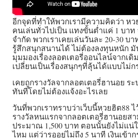
อีกจุดที่ทำให้พวกเรามีความคิดว่า ห
คนเล่นทั่วไปเป็น แทงขั้นต่ำแค่ 1 บาท จะ
จำกัด พวกเราเคยเล่นวันละ 20-30 บาท
รู้สึกสนุกสนานได้ ไม่ต้องลงทุนหนัก ม
มุมมองเรื่องลอตเตอรี่ออนไลน์จากเดิมท
เปลี่ยนเป็นเรื่องสนุกๆที่ลุ้นได้แบบไม
เคยถูกรางวัลจากลอตเตอรี่ฮานอย ระบ
ทันทีโดยไม่ต้องแจ้งอะไรเลย
วันที่พวกเราทราบว่าเว็บนี้หวยฮิต88 ไ
รางวัลหนแรกจากลอตเตอรี่ฮานอยสาม
ประมาณ 1,500 บาท ตอนนั้นยังไม่แน่ใ
ไหม แต่ว่ารออยู่ไม่ถึง 5 นาที เงินเข้