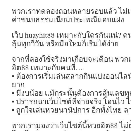
พวกเราทดลองถอนหลายรอบแล้ว ไม่เค
ค่าขนบธรรมเนียมประเพณีแอบแฝง
เว็บ huayhit88 เหมาะกับใครกันแน่? 
ลุ้นทุกวี่วัน หรือมือใหม่ก็เริ่มได้ง่าย
จากที่ลองใช้จริงมาเกือบจะเดือน พวกเ
ฮิต88 เหมาะกับคนที่…
• ต้องการเริ่มเล่นสลากกินแบ่งออนไลน์
ยาก
• มีงบน้อย แม้กระนั้นต้องการลุ้นเลขทุ
• ปรารถนาเว็บไซต์ที่จ่ายจริง โอนไว ไ
• ถูกใจเล่นหวยนานัปการ อีกทั้งไทย ลาว
พวกเรามองว่าเว็บไซต์นี้หวยฮิต88 ไม่ย