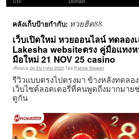
ไป
แรก
Domain
ยัง
หวยฮิต88
คลังเก็บป้ายกำกับ:
เนื้อหา
เว็บเปิดใหม่ หวยออนไลน์ ทดลองเ
Lakesha websiteตรง คู่มือแทง
มือใหม่ 21 NOV 25 casino
เขียนบน
26 ธันวาคม 2025
โดย
Patrick Stewart
รีวิวแบบตรงไปตรงมา ข้างหลังทดลองเ
เว็บไซต์ลอตเตอรี่ที่คนพูดถึงมากมายช่
ดูกัน