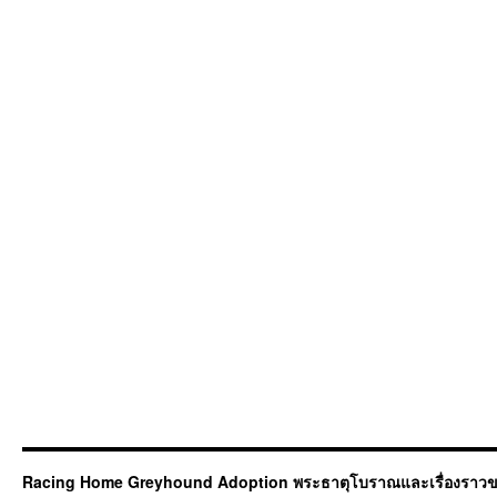
Racing Home Greyhound Adoption พระธาตุโบราณและเรื่องราวข