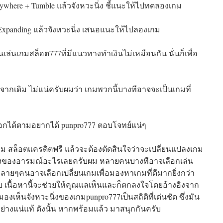
where + Tumble แล้วจังหวะนิ่ง ชี้แนะให้ไปทดลองเกม
Expanding แล้วจังหวะนิ่ง เสนอแนะให้ไปลองเกม
นเล่นเกมสล็อต777ที่มีแนวทางทำเงินไม่เหมือนกัน นั่นก็เพื่อ
จากเดิม ไม่แน่ครับผมว่า เกมพวกนี้บางทีอาจจะเป็นเกมที่
ลือกได้ตามอยากได้ punpro777 ตอบโจทย์แน่ๆ
ม สล็อตเเครดิตฟรี แล้วจะต้องตัดสินใจว่าจะเปลี่ยนแปลงเกม
เรื่องของอารมณ์อะไรเลยครับผม หลายคนบางทีอาจเลือกเล่น
หลายๆคนอาจเลือกเปลี่ยนเกมเพื่อมองหาเกมที่ดีมากยิ่งกว่า
บ เนื้อหานี้จะช่วยให้คุณแลเห็นและก็ตกลงใจโดยอ้างอิงจาก
มองเห็นจังหวะนิ่งของเกมpunpro777เป็นสถิติที่เด่นชัด ซึ่งมัน
ย่างแน่แท้ ดังนั้น หากพร้อมแล้ว มาสนุกกันครับ