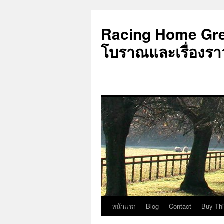
Racing Home Gre
โบราณและเรื่องรา
หน้าแรก
Blog
Contact
Buy Th
ข้าม