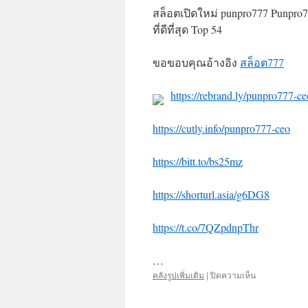
สล็อตเปิดใหม่ punpro777 Punpro
ที่ดีที่สุด Top 54
ขอขอบคุณอ้างอิง
สล็อต777
https://rebrand.ly/punpro777-ce
https://cutly.info/punpro777-ceo
https://bitt.to/bs25mz
https://shorturl.asia/g6DG8
https://t.co/7QZpdnpThr
…
บน
คลังรูปเพิ่มเติม
|
ปิดความเห็น
casino
online