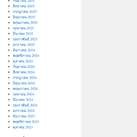
กันยายน 2025
สิงหาคม 2025
กรกฎาคม 2025
มิถุนายน 2025
พฤษภาคม 2025
เมษายน 2025
มีนาคม 2025
กุมภาพันธ์ 2025
มกราคม 2025
ธันวาคม 2024
พฤศจิกายน 2024
ตุลาคม 2024
กันยายน 2024
สิงหาคม 2024
กรกฎาคม 2024
มิถุนายน 2024
พฤษภาคม 2024
เมษายน 2024
มีนาคม 2024
กุมภาพันธ์ 2024
มกราคม 2024
ธันวาคม 2023
พฤศจิกายน 2023
ตุลาคม 2023