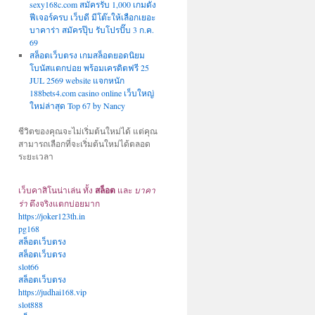
sexy168c.com สมัครรับ 1,000 เกมดัง
ฟีเจอร์ครบ เว็บดี มีโต๊ะให้เลือกเยอะ
บาคาร่า สมัครปุ๊บ รับโปรปั๊บ 3 ก.ค.
69
สล็อตเว็บตรง เกมสล็อตยอดนิยม
โบนัสแตกบ่อย พร้อมเครดิตฟรี 25
JUL 2569 website แจกหนัก
188bets4.com casino online เว็บใหญ่
ใหม่ล่าสุด Top 67 by Nancy
ชีวิตของคุณจะไม่เริ่มต้นใหม่ได้ แต่คุณ
สามารถเลือกที่จะเริ่มต้นใหม่ได้ตลอด
ระยะเวลา
เว็บคาสิโนน่าเล่น ทั้ง
สล็อต
และ
บาคา
ร่า
ตึงจริงแตกบ่อยมาก
https://joker123th.in
pg168
สล็อตเว็บตรง
สล็อตเว็บตรง
slot66
สล็อตเว็บตรง
https://judhai168.vip
slot888