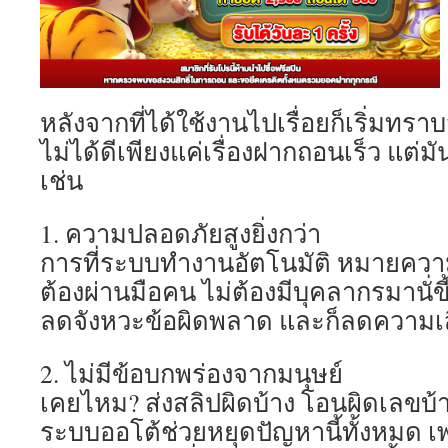
หลังจากที่ได้ใช้งานไปเรื่อยก็เริ่มทรา
ไม่ได้ดีเพียงแค่เรื่องฝากถอนเร็ว แต่
เช่น
1. ความปลอดภัยสูงยิ่งกว่า
การที่ระบบทำงานอัตโนมัติ หมายความ
ต้องผ่านมือคน ไม่ต้องมีบุคลากรมานั่ขี
ลดจังหวะข้อผิดพลาด และก็ลดความเสี
2. ไม่มีข้อบกพร่องจากมนุษย์
เคยไหม? ส่งสลิปผิดบ้าง โอนผิดเลขบ้า
ระบบออโต้ช่วยหยุดปัญหานี้ทั้งหมด 