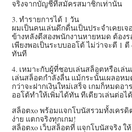
จริงจากบัญชีที่สมัครสมาชิกเท่านั้น
3. ทำรายการได้ 1 วัน
ผมเป็นคนเล่นดึกดื่นเป็นประจำเคยเจอเ
ข้างหลังตีสองพนักงานหายหมด ต้องร
เพียงพอเป็นระบบออโต้ ไม่ว่าจะตี 1 ตี
ทันที
4. เหมาะกับผู้ที่ชอบเล่นสล็อตหรือเล่น
เล่นสล็อตกำลังลื่น แม้กระนั้นเผลอห
กว่าจะฝากเงินใหม่เสร็จ เกมก็หมดอา
ออโต้ทำให้เพิ่มได้ทัน ทีเดียวเล่นต่อ
สล็อตxo พร้อมแจกโบนัสรวมทั้งเครดิต
ง่าย แตกจริงทุกเกม!
สล็อตxo เว็บสล็อตที่ แจกโบนัสจริง ให้