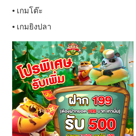
• เกมโต๊ะ
• เกมยิงปลา