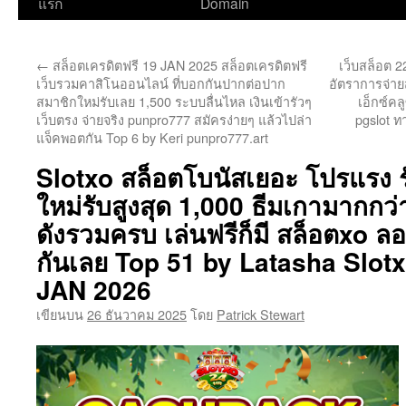
ไป
แรก
Domain
ยัง
←
สล็อตเครดิตฟรี 19 JAN 2025 สล็อตเครดิตฟรี
เว็บสล็อต 2
เนื้อหา
เว็บรวมคาสิโนออนไลน์ ที่บอกกันปากต่อปาก
อัตราการจ่ายส
สมาชิกใหม่รับเลย 1,500 ระบบลื่นไหล เงินเข้ารัวๆ
เอ็กซ์ค
เว็บตรง จ่ายจริง punpro777 สมัครง่ายๆ แล้วไปล่า
pgslot ท
แจ็คพอตกัน Top 6 by Keri punpro777.art
Slotxo สล็อตโบนัสเยอะ โปรแรง รั
ใหม่รับสูงสุด 1,000 ธีมเกามากกว่
ดังรวมครบ เล่นฟรีก็มี สล็อตxo ลอ
กันเลย Top 51 by Latasha Slo
JAN 2026
เขียนบน
26 ธันวาคม 2025
โดย
Patrick Stewart