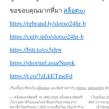
ขอขอบคุณมากที่มา
สล็อตxo
https://rebrand.ly/slotxo24hr-b
https://cutly.info/slotxo24hr-b
https://bitt.to/cs5ehw
https://shorturl.asia/Nagek
https://t.co/7zLkETmeFd
เรื่องนี้ถูกเขียนใน
สล็อตxo
และติดป้ายกำกับ
Slotxo
,
slotxo24hr
คั
←
สล็อตเครดิตฟรี 19 JAN 2025 สล็อตเครดิตฟรี
เว็บสล็อต 2
เว็บรวมคาสิโนออนไลน์ ที่บอกกันปากต่อปาก
อัตราการจ่ายส
สมาชิกใหม่รับเลย 1,500 ระบบลื่นไหล เงินเข้ารัวๆ
เอ็กซ์ค