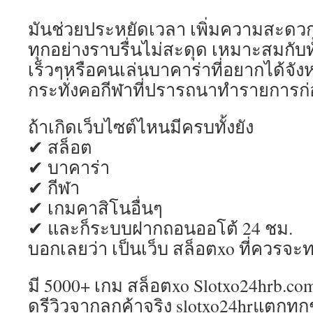
มันช่วยประหยัดเวลา เพิ่มความสะดวก 
ทุกอย่างราบรื่นไม่สะดุด เหมาะสมกับท
เร็วๆหรือคนเล่นบาคาร่าที่อยากได้จ
กระทั่งคอกีฬาที่ปรารถนาทำรายการก
ถ้าเกิดเว็บไซต์ไหนมีครบทั้งยัง
✔ สล็อต
✔ บาคาร่า
✔ กีฬา
✔ เกมคาสิโนอื่นๆ
✔ และก็ระบบฝากถอนออโต้ 24 ชม.
บอกเลยว่า เป็นเว็บ สล็อตxo ที่ควรจะท
มี 5000+ เกม สล็อตxo Slotxo24hrb.com
ดูรีวิวจากลูกค้าจริง slotxo24hrแตกทุก