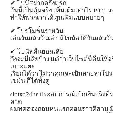
✔ โบนัสฝากครั้งแรก
อันนี้เป็นคุ้มจริง เพิ่มเติมเท่าไร เขาบ
ทำให้พวกเราได้ทุนเพิ่มแบบสบายๆ
✔ โปรโมชั่นรายวัน
เล่นวันแล้ววันเล่า มีโบนัสให้วันแล้ววันเ
✔ โบนัสคืนยอดเสีย
ถึงจะมีเสียบ้าง แต่ว่าเว็บไซต์นี้คืนให้จ
เยอะแยะ
เรียกได้ว่า ไม่ว่าคุณจะเป็นสายล่าโปร
เขม้น ก็ได้ทั้งคู่
slotxo24hr ประสบการณ์เบิกเงินจริงที
คาด
ผมทดลองถอนหนแรกตอนราวตีสาม มีค