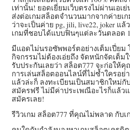
เท่านั้น! ยอดเยี่ยมเว็บตรงไม่ผ่านเอ
ส่งต่อเกมสล็อตจำนวนมากจากค่ายเก
ว่าจะเป็นค่าย pg, jili, live22, joker แ
เกมที่ชอบได้แบบฟินๆแต่ละวันตลอด 1
มีแอดไม่นรอซัพพอร์ตอย่างเต็มเปี่ยม 
กิจกรรมไม่ต้องเอ่ยถึง จัดหนักจัดเต็
รับประกันเลยว่า สล็อต777 จะก่อให้ค
การเล่นสล็อตออนไลน์ที่ไม่ซ้ำใครอย่า
แล้วล่ะก็ ลงทะเบียนเป็นสมาชิกใหม่กับเ
สมัครฟรี ไม่มีค่าประเพณีอะไรก็แล้วแ
สมัครเลย!
รีวิวเกม สล็อต777 ที่คุณไม่พลาด กับเ
คนใดกันกำลังมองหาเกมสล็อตเครดิตฟรี