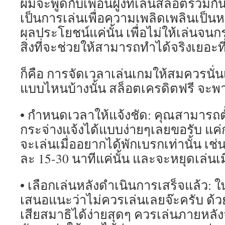
ผมจะพูดกับเพื่อนฝูงที่เล่นสล็อตร่วมกั
เป็นการเล่นเพื่อความเพลิดเพลินเป็นหล
ผลประโยชน์แค่นั้น เพื่อไม่ให้เล่นจนกระ
สิ่งที่จะช่วยให้สามารถทำได้จริงเยอะที
ก็คือ การจัดเวลาเล่นเกมให้สมควรนั่นเ
แบบไหนบ้างนั้น สล็อตเครดิตฟรี จะพ
• กำหนดเวลาให้แจ้งชัด: คุณสามารถตั
กระจ่างแจ้งได้แบบง่ายๆเลยขอรับ แค
จะเล่นเมื่ออยากได้พักเบรกเท่านั้น เช
ละ 15-30 นาทีแค่นั้น และจะหยุดเล่นเม
• เลือกเล่นหลังดำเนินการเสร็จแล้ว:
เสนอแนะว่าไม่ควรเล่นเลยจ๊ะครับ ด้ว
เสียสมาธิได้ง่ายสุดๆ ควรเล่นภายหลั