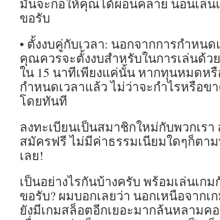
มันจะก่อให้คุณได้ผ่อนคลาย นอนเล่
ขอรับ
• ตั้งงบคู่กับเวลา: นอกจากการกำหน
คุณควรจะตั้งงบสำหรับในการเล่นด้วย 
ใน 15 นาทีเพียงแค่นั้น หากทุนหมดหร
กำหนดเวลาแล้ว ไม่ว่าจะกำไรหรือขาด
โดยทันที
ลงทะเบียนเป็นสมาชิกใหม่กับพวกเรา สล
สมัครฟรี ไม่มีค่าธรรมเนียมใดๆก็ตาม
เลย!
เป็นอย่างไรกันบ้างครับ พร้อมเล่นเกมกั
ขอรับ? ผมบอกเลยว่า นอกเหนือจากเกม
ยังมีเกมสล็อตอีกเยอะมากล้นหลามคอ