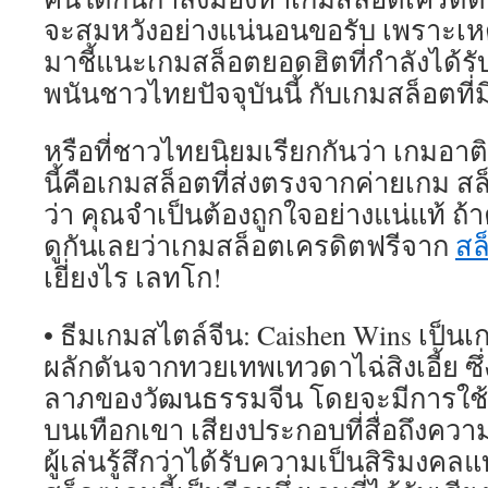
จะสมหวังอย่างแน่นอนขอรับ เพราะเหตุ
มาชี้แนะเกมสล็อตยอดฮิตที่กำลังได้
พนันชาวไทยปัจจุบันนี้ กับเกมสล็อตที่มี
หรือที่ชาวไทยนิยมเรียกกันว่า เกมอาต
นี้คือเกมสล็อตที่ส่งตรงจากค่ายเกม ส
ว่า คุณจำเป็นต้องถูกใจอย่างแน่แท้ ถ้
ดูกันเลยว่าเกมสล็อตเครดิตฟรีจาก
สล
เยี่ยงไร เลทโก!
• ธีมเกมสไตล์จีน: Caishen Wins เป็นเ
ผลักดันจากทวยเทพเทวดาไฉ่สิงเอี้ย ซึ
ลาภของวัฒนธรรมจีน โดยจะมีการใช้
บนเทือกเขา เสียงประกอบที่สื่อถึงความ
ผู้เล่นรู้สึกว่าได้รับความเป็นสิริมงคลแ