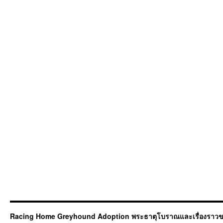
Racing Home Greyhound Adoption พระธาตุโบราณและเรื่องราวข