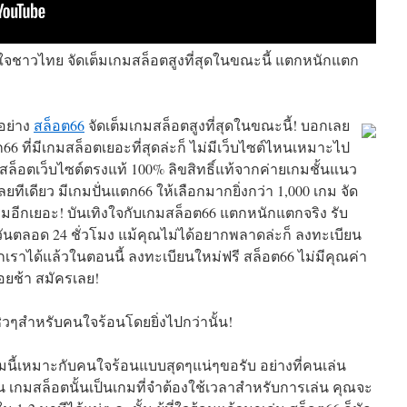
จชาวไทย จัดเต็มเกมสล็อตสูงที่สุดในขณะนี้ แตกหนักแตก
อย่าง
สล็อต66
จัดเต็มเกมสล็อตสูงที่สุดในขณะนี้! บอกเลย
66 ที่มีเกมสล็อตเยอะที่สุดล่ะก็ ไม่มีเว็บไซต์ไหนเหมาะไป
ม สล็อตเว็บไซต์ตรงแท้ 100% ลิขสิทธิ์แท้จากค่ายเกมชั้นแนว
ีเดียว มีเกมปั่นแตก66 ให้เลือกมากยิ่งกว่า 1,000 เกม จัด
รรมอีกเยอะ! บันเทิงใจกับเกมสล็อต66 แตกหนักแตกจริง รับ
ันตลอด 24 ชั่วโมง แม้คุณไม่ได้อยากพลาดล่ะก็ ลงทะเบียน
กเราได้แล้วในตอนนี้ ลงทะเบียนใหม่ฟรี สล็อต66 ไม่มีคุณค่า
อยช้า สมัครเลย!
ๆสำหรับคนใจร้อนโดยยิ่งไปกว่านั้น!
้เหมาะกับคนใจร้อนแบบสุดๆแน่ๆขอรับ อย่างที่คนเล่น
เป็น เกมสล็อตนั้นเป็นเกมที่จำต้องใช้เวลาสำหรับการเล่น คุณจะ