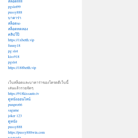
สล็อต888
pgslot99
pussy888
บาคาร่า
สล็อตxo
สล็อตทดลอง
คลิปโป๊
https://1xbetth.vip
funny18
pg slot
kiss918
pgslot
https://188betth.vip
เว็บสล็อตและบาคาร่าของโครตดีเว็บนี้
เล่นแล้วรวยจัดๆ
https://918kissauto.tv
ดูหนังออนไลน์
punpro66
sagame
joker 123
ดูหนัง
pussy888
https://pussy888win.com
บาคาร่า