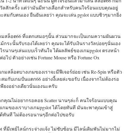
-2 นาทีได้แน่ๆ ฉะนั้น ผู้ที่ใจร้อนแล้วมาเล่น สล็อต66 ก็มัก
ลสักครั้ง แต่ว่ามันมีทางเลือกสำหรับคนใจร้อนแบบคุณอยู่
ะสมกับตนเอง ยืนยันเลยว่า คุณจะเล่น pgslot แบบชิวๆมากยิ่ง
 เกมสล็อต66 ที่แตกเสมอๆนั้น ส่วนมากจะเป็นเกมความผันผวน
แม้กระนั้นรับรองได้เลยว่า คุณจะได้รับเงินรางวัลบ่อยๆนั่นเอง
ะไรนานๆเล่นแบบเร็วทันใจ ได้ผลลัพธ์ของเกมpgslot ตรงหน้า
อไป ตัวอย่างเช่น Fortune Mouse หรือ Fortune Ox
ว: เกมสล็อตบางเกมของเราจะมีฟีเจอร์ย่อย เช่น Re-Spin หรือตัว
สมกับเกมปั่นแตก66 อย่างงี้เลยล่ะขอรับ เนื่องจากไม่ต้องรอ
ียงอย่างเดียวนั่นเองนะครับ
ด้: หากคุณไม่อยากรอคอย Scatter นานๆล่ะก็ คนใจร้อนแบบคุณ
ับเกมของเราบางเกมpgslot ได้โดยทันที มันจะพาคุณเข้าสู่
้ทันที ไม่ต้องรอนานๆอีกต่อไปขอรับ
ot ที่มีเพย์ไลน์กระจ่างแจ้ง ไม่ซับซ้อน มีไลน์เดิมพันไม่มากไม่