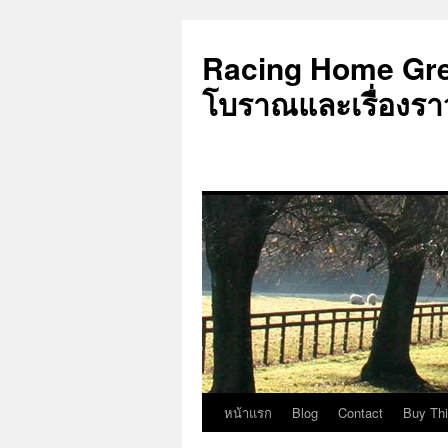
Racing Home Gre
โบราณและเรื่องรา
หน้าแรก
Blog
Contact
Buy Th
ข้าม