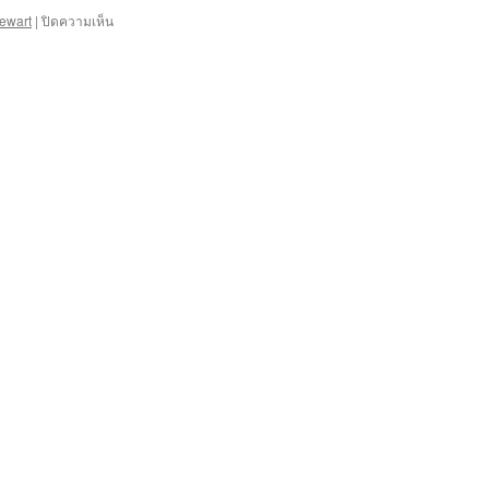
บน
tewart
|
ปิดความเห็น
เว็บ
แม่
pgslot
ใหม่
ล่าสุด
Top
45
by
Nona
ปั่น
แตก66
puntaek66.shop
ปั่น
แตก66
เว็บไซต์
ใหญ่
สล็อต
วอล
เลท
ฝาก
ถอน
ออ
โต้