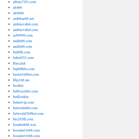
allone745s.com
alot66
alot666
ambfine88.net
ambnovabet.com
ambnovabet.com
asb9999.com
audi688.com
audi688.com
ba88th.com
babet555.com
Baccarat
baj88thbz.com
baslot168bet.com
bbp168.me
bestbet
betboxclubs.com
betflixtikto
betm4vip.com
betwin6666.com
betworld369hot.com
bio285th.com
bombet888.win
boonlert1688.com
boonlert1688.com