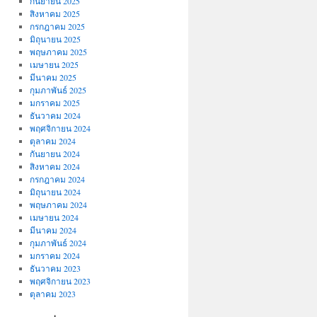
กันยายน 2025
สิงหาคม 2025
กรกฎาคม 2025
มิถุนายน 2025
พฤษภาคม 2025
เมษายน 2025
มีนาคม 2025
กุมภาพันธ์ 2025
มกราคม 2025
ธันวาคม 2024
พฤศจิกายน 2024
ตุลาคม 2024
กันยายน 2024
สิงหาคม 2024
กรกฎาคม 2024
มิถุนายน 2024
พฤษภาคม 2024
เมษายน 2024
มีนาคม 2024
กุมภาพันธ์ 2024
มกราคม 2024
ธันวาคม 2023
พฤศจิกายน 2023
ตุลาคม 2023