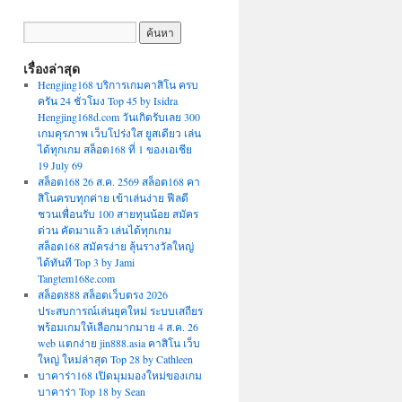
เรื่องล่าสุด
Hengjing168 บริการเกมคาสิโน ครบ
ครัน 24 ชั่วโมง Top 45 by Isidra
Hengjing168d.com วันเกิดรับเลย 300
เกมคุรภาพ เว็บโปร่งใส ยูสเดียว เล่น
ได้ทุกเกม สล็อต168 ที่ 1 ของเอเชีย
19 July 69
สล็อต168 26 ส.ค. 2569 สล็อต168 คา
สิโนครบทุกค่าย เข้าเล่นง่าย ฟีลดี
ชวนเพื่อนรับ 100 สายทุนน้อย สมัคร
ด่วน คัดมาแล้ว เล่นได้ทุกเกม
สล็อต168 สมัครง่าย ลุ้นรางวัลใหญ่
ได้ทันที Top 3 by Jami
Tangtem168e.com
สล็อต888 สล็อตเว็บตรง 2026
ประสบการณ์เล่นยุคใหม่ ระบบเสถียร
พร้อมเกมให้เลือกมากมาย 4 ส.ค. 26
web แตกง่าย jin888.asia คาสิโน เว็บ
ใหญ่ ใหม่ล่าสุด Top 28 by Cathleen
บาคาร่า168 เปิดมุมมองใหม่ของเกม
บาคาร่า Top 18 by Sean