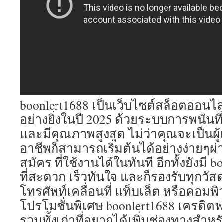
boonlert1688 เป็นเว็บไซต์สล็อตออนไลน์
อย่างยิ่งในปี 2025 ด้วยระบบการพนันที
และมีคุณภาพสูงสุด ไม่ว่าคุณจะเป็นผู้
อาชีพก็สามารถเริ่มต้นได้อย่างง่ายๆผ
สมัคร ที่ใช้งานได้ในทันที อีกทั้งยังมี
ที่สะดวก เร็วทันใจ และก็รองรับทุกวัสด
โทรศัพท์เคลื่อนที่ แท็บเล็ต หรือคอมพิว
โปรโมชั่นพิเศษ boonlert1688 เครดิต
รวมทั้งเก่าที่อยากได้เพิ่มช่องทางสำ