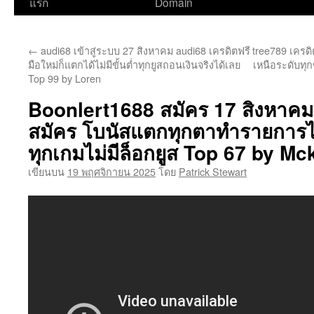
ไป
แรก
Domain
ยัง
←
audi68 เข้าสู่ระบบ 27 สิงหาคม audi68 เครดิตฟรี
tree789 เครดิ
เนื้อหา
มือใหม่ก็แตกได้ไม่มีขั้นต่ำทุกยูสถอนเงินจริงได้เลย
เหนือระดับทุ
Top 99 by Loren
Boonlert1688 สมัคร 17 สิงหาค
สมัคร โบนัสแตกทุกตาทำรายการ
ทุกเกมไม่มีล็อกยูส Top 67 by Mc
เขียนบน
19 พฤศจิกายน 2025
โดย
Patrick Stewart