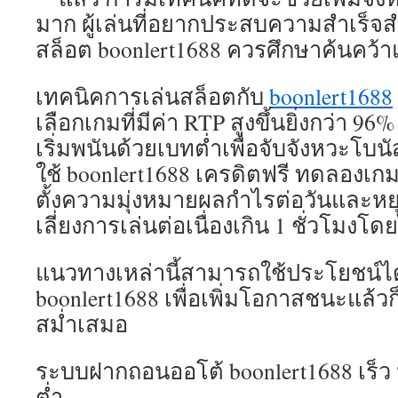
มาก ผู้เล่นที่อยากประสบความสำเร็จ
สล็อต boonlert1688 ควรศึกษาค้นคว้าแ
เทคนิคการเล่นสล็อตกับ
boonlert1688
เลือกเกมที่มีค่า RTP สูงขึ้นยิ่งกว่า 96%
เริ่มพนันด้วยเบทต่ำเพื่อจับจังหวะโบนั
ใช้ boonlert1688 เครดิตฟรี ทดลองเกม
ตั้งความมุ่งหมายผลกำไรต่อวันและหยุด
เลี่ยงการเล่นต่อเนื่องเกิน 1 ชั่วโมงโดย
แนวทางเหล่านี้สามารถใช้ประโยชน์ได
boonlert1688 เพื่อเพิ่มโอกาสชนะแล้วก
สม่ำเสมอ
ระบบฝากถอนออโต้ boonlert1688 เร็ว 
ต่ำ