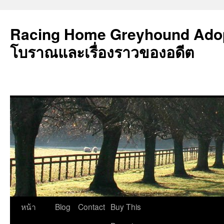
Racing Home Greyhound Adop
โบราณและเรื่องราวของอดีต
ข้าม
หน้า
Blog
Contact
Buy This