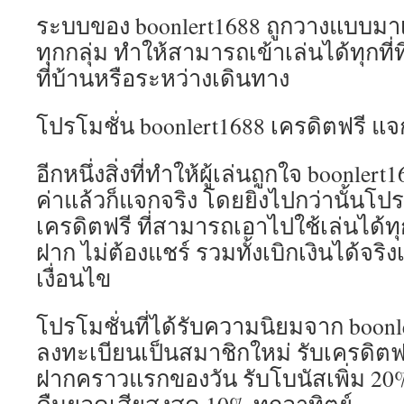
ระบบของ boonlert1688 ถูกวางแบบมาเพ
ทุกกลุ่ม ทำให้สามารถเข้าเล่นได้ทุกที่ที
ที่บ้านหรือระหว่างเดินทาง
โปรโมชั่น boonlert1688 เครดิตฟรี แจก
อีกหนึ่งสิ่งที่ทำให้ผู้เล่นถูกใจ boonlert
ค่าแล้วก็แจกจริง โดยยิ่งไปกว่านั้นโป
เครดิตฟรี ที่สามารถเอาไปใช้เล่นได้ทุ
ฝาก ไม่ต้องแชร์ รวมทั้งเบิกเงินได้จริ
เงื่อนไข
โปรโมชั่นที่ได้รับความนิยมจาก boonl
ลงทะเบียนเป็นสมาชิกใหม่ รับเครดิตฟ
ฝากคราวแรกของวัน รับโบนัสเพิ่ม 20