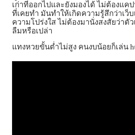
เก่าที่ออกไปและยังมองได้ ไม่ต้องแคป
ที่เคยทำ มันทำให้เกิดความรู้สึกว่าเว็บแ
ความโปร่งใส ไม่ต้องมานั่งสงสัยว่าตั
ลืมหรือเปล่า
แทงหวยขั้นต่ำไม่สูง คนงบน้อยก็เล่น hua