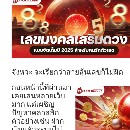
จังหวะ จะเรียกว่าสายลุ้นเลขก็ไม่ผิด
ก่อนหน้านี้ที่ผ่านมา
เคยเล่นหลายเว็บ
มาก แต่เผชิญ
ปัญหาคลาสสิก
ตัวอย่างเช่น ฝาก
เงินแล้วระบบไม่