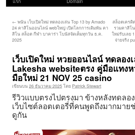
ไป
แรก
Domain
ยัง
←
พนัน เว็บเปิดใหม่ ทดลองเล่น Top 13 by Amado
สล็อตเครดิต
เนื้อหา
24 คาสิโนออนไลน์ webใหญ่ เปิดโลกการเดิมพัน คา
รวมคาสิโน
สิโน สล็อต กีฬา บาคาร่า โบนัสจัดเต็มทุกวัน ธ.ค.
ใหม่รับเลย 1
2025
จ่ายจริง p
เว็บเปิดใหม่ หวยออนไลน์ ทดลองเ
Lakesha websiteตรง คู่มือแทง
มือใหม่ 21 NOV 25 casino
เขียนบน
26 ธันวาคม 2025
โดย
Patrick Stewart
รีวิวแบบตรงไปตรงมา ข้างหลังทดลองเ
เว็บไซต์ลอตเตอรี่ที่คนพูดถึงมากมายช่
ดูกัน