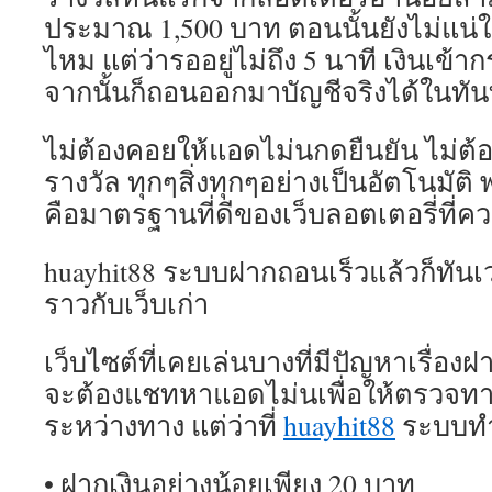
ประมาณ 1,500 บาท ตอนนั้นยังไม่แน่ใ
ไหม แต่ว่ารออยู่ไม่ถึง 5 นาที เงินเข้
จากนั้นก็ถอนออกมาบัญชีจริงได้ในทัน
ไม่ต้องคอยให้แอดไม่นกดยืนยัน ไม่ต้
รางวัล ทุกๆสิ่งทุกๆอย่างเป็นอัตโนมัติ
คือมาตรฐานที่ดีของเว็บลอตเตอรี่ที่ค
huayhit88 ระบบฝากถอนเร็วแล้วก็ทันเว
ราวกับเว็บเก่า
เว็บไซต์ที่เคยเล่นบางที่มีปัญหาเรื่
จะต้องแชทหาแอดไม่นเพื่อให้ตรวจท
ระหว่างทาง แต่ว่าที่
huayhit88
ระบบทำ
• ฝากเงินอย่างน้อยเพียง 20 บาท