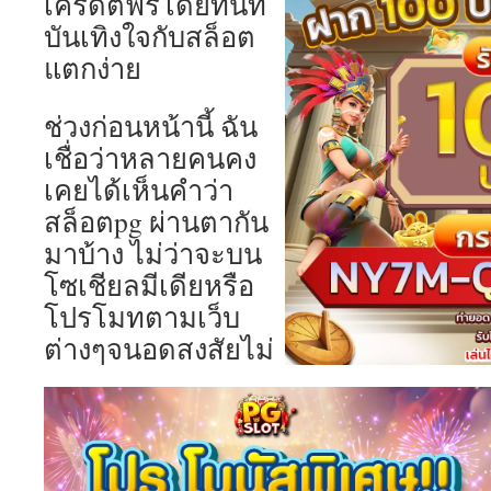
เครดิตฟรีโดยทันที
บันเทิงใจกับสล็อต
แตกง่าย
ช่วงก่อนหน้านี้ ฉัน
เชื่อว่าหลายคนคง
เคยได้เห็นคำว่า
สล็อตpg ผ่านตากัน
มาบ้าง ไม่ว่าจะบน
โซเชียลมีเดียหรือ
โปรโมทตามเว็บ
ต่างๆจนอดสงสัยไม่