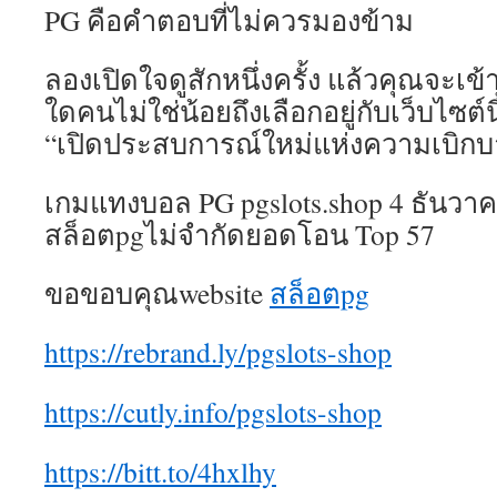
PG คือคำตอบที่ไม่ควรมองข้าม
ลองเปิดใจดูสักหนึ่งครั้ง แล้วคุณจะเข
ใดคนไม่ใช่น้อยถึงเลือกอยู่กับเว็บไซต์น
“เปิดประสบการณ์ใหม่แห่งความเบิกบา
เกมแทงบอล PG pgslots.shop 4 ธันวาค
สล็อตpgไม่จำกัดยอดโอน Top 57
ขอขอบคุณwebsite
สล็อตpg
https://rebrand.ly/pgslots-shop
https://cutly.info/pgslots-shop
https://bitt.to/4hxlhy