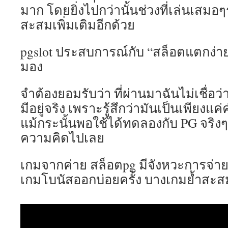
มาก โดยยิ่งไปกว่านั้นช่วงที่เล่นเสมอ
สะสมเพิ่มเติมอีกด้วย
pgslot ประสบการณ์กับ “สล็อตแตกง่าย”
มอง
จำต้องยอมรับว่า ที่ผ่านมาฉันไม่เชื่อว
มีอยู่จริง เพราะรู้สึกว่ามันเป็นเพียงแ
แม้กระนั้นพอใช้ได้ทดลองกับ PG จริง
ความคิดไปเลย
เกมจากค่าย สล็อตpg มีจังหวะการจ่าย
เกมโบนัสออกบ่อยครั้ง บางเกมย้ำสะสมฟ