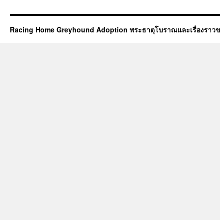
Racing Home Greyhound Adoption พระธาตุโบราณและเรื่องราวข