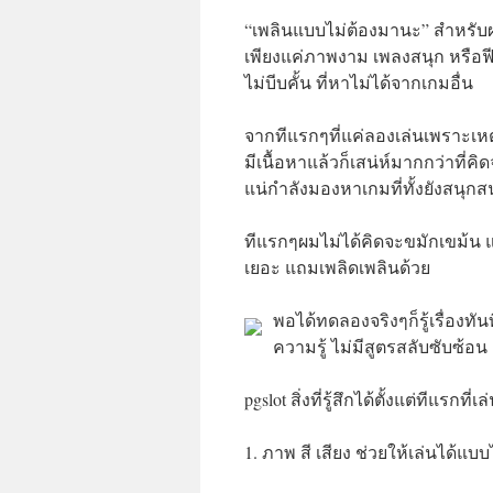
“เพลินแบบไม่ต้องมานะ” สำหรับผมแ
เพียงแค่ภาพงาม เพลงสนุก หรือฟีพบร
ไม่บีบคั้น ที่หาไม่ได้จากเกมอื่น
จากทีแรกๆที่แค่ลองเล่นเพราะเหต
มีเนื้อหาแล้วก็เสน่ห์มากกว่าที
แน่กำลังมองหาเกมที่ทั้งยังสนุก
ทีแรกๆผมไม่ได้คิดจะขมักเขม้น แต่
เยอะ แถมเพลิดเพลินด้วย
พอได้ทดลองจริงๆก็รู้เรื่องท
ความรู้ ไม่มีสูตรสลับซับซ้อน 
pgslot สิ่งที่รู้สึกได้ตั้งแต่ทีแรกที่เล
1. ภาพ สี เสียง ช่วยให้เล่นได้แบบ