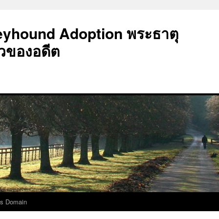
yhound Adoption พระธาตุ
วของอดีต
is Domain