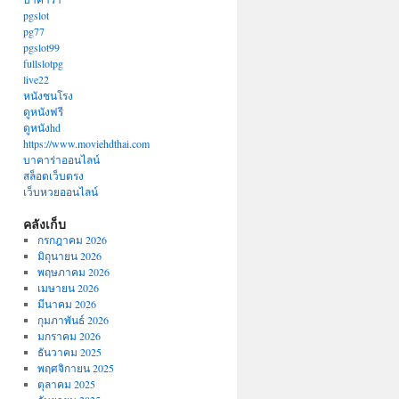
pgslot
pg77
pgslot99
fullslotpg
live22
หนังชนโรง
ดูหนังฟรี
ดูหนังhd
https://www.moviehdthai.com
บาคาร่าออนไลน์
สล็อตเว็บตรง
เว็บหวยออนไลน์
คลังเก็บ
กรกฎาคม 2026
มิถุนายน 2026
พฤษภาคม 2026
เมษายน 2026
มีนาคม 2026
กุมภาพันธ์ 2026
มกราคม 2026
ธันวาคม 2025
พฤศจิกายน 2025
ตุลาคม 2025