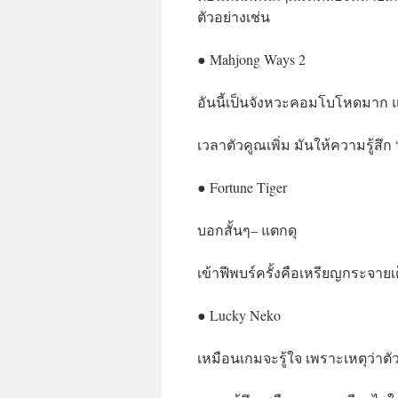
ตัวอย่างเช่น
● Mahjong Ways 2
อันนี้เป็นจังหวะคอมโบโหดมาก แตก
เวลาตัวคูณเพิ่ม มันให้ความรู้สึ
● Fortune Tiger
บอกสั้นๆ– แตกดุ
เข้าฟีพบร์ครั้งคือเหรียญกระจายเ
● Lucky Neko
เหมือนเกมจะรู้ใจ เพราะเหตุว่าตัว