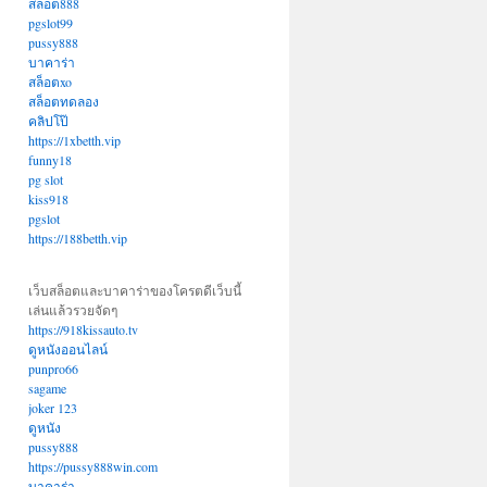
สล็อต888
pgslot99
pussy888
บาคาร่า
สล็อตxo
สล็อตทดลอง
คลิปโป๊
https://1xbetth.vip
funny18
pg slot
kiss918
pgslot
https://188betth.vip
เว็บสล็อตและบาคาร่าของโครตดีเว็บนี้
เล่นแล้วรวยจัดๆ
https://918kissauto.tv
ดูหนังออนไลน์
punpro66
sagame
joker 123
ดูหนัง
pussy888
https://pussy888win.com
บาคาร่า