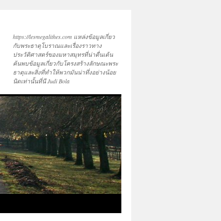
https://lesmegalithes.com แหล่งข้อมูลเกี่ยว
กับพระธาตุโบราณและเรื่องราวทาง
ประวัติศาสตร์ของมหาสมุทรที่น่าตื่นเต้น
ค้นพบข้อมูลเกี่ยวกับโครงสร้างลักษณะพระ
ธาตุและสิ่งที่ทำให้พวกมันน่าทึ่งอย่างน้อย
นิดเท่านั้นที่นี Judi Bola