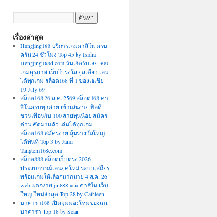
เรื่องล่าสุด
Hengjing168 บริการเกมคาสิโน ครบ
ครัน 24 ชั่วโมง Top 45 by Isidra
Hengjing168d.com วันเกิดรับเลย 300
เกมคุรภาพ เว็บโปร่งใส ยูสเดียว เล่น
ได้ทุกเกม สล็อต168 ที่ 1 ของเอเชีย
19 July 69
สล็อต168 26 ส.ค. 2569 สล็อต168 คา
สิโนครบทุกค่าย เข้าเล่นง่าย ฟีลดี
ชวนเพื่อนรับ 100 สายทุนน้อย สมัคร
ด่วน คัดมาแล้ว เล่นได้ทุกเกม
สล็อต168 สมัครง่าย ลุ้นรางวัลใหญ่
ได้ทันที Top 3 by Jami
Tangtem168e.com
สล็อต888 สล็อตเว็บตรง 2026
ประสบการณ์เล่นยุคใหม่ ระบบเสถียร
พร้อมเกมให้เลือกมากมาย 4 ส.ค. 26
web แตกง่าย jin888.asia คาสิโน เว็บ
ใหญ่ ใหม่ล่าสุด Top 28 by Cathleen
บาคาร่า168 เปิดมุมมองใหม่ของเกม
บาคาร่า Top 18 by Sean