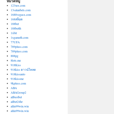
หมวดหมู่
123xos.com
13satanbets.com
1688vegasx.com
168สล็อต
188bet
188betth
1xbit
1xgameth.com
77UFA
789pluss.com
789pluss.com
888pg
8lots.me
918Kiss
918kiss ดาวน์โหลด
918kissauto
918kissme
9kpluss.com
ABA
ABAGroup2
allbestbet
allbet24hr
allin99win.win
allin99win.win