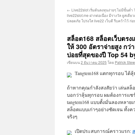
ไป
←
Live22slot เริ่มต้นลงทุนง่ายๆ ไม่มีขั้นต่
ยัง
live22slot.me ฝากต่อเนื่อง มีรางวัล ยูสเดียว
ปลอดภัย โปร่งใส live22 เว็บดี รีบคว้าไว้ ก
เนื้อหา
สล็อต168 สล็อตเว็บตรงแท้
ให้ 300 อัตราจ่ายสูง กว่า
บ่อยที่สุดของปี Top 54
เขียนบน
2 ธันวาคม 2025
โดย
Patrick Stew
Tangtem168 แตกทุกรอบ ได้ลุ้
ถ้าหากคุณกำลังสงสัยว่า เล่นสล็
บอกว่าลุ้นทุกรอบ ผมต้องการแช
tangtem168 แบบตั้งมั่นลองหลายเก
สล็อตแบบเก่าๆอย่างชัดเจน ทั้งคว
จริงๆ
เปิดประสบการณ์คราวแรก:
ส