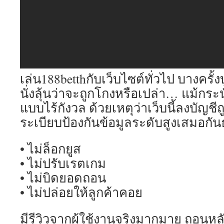
เล่น188betthกับเว็บไซต์ทั่วไป บางครั
นั่งลุ้นว่าจะถูกโกงหรือเปล่า… แม้กระน
แบบไร้กังวล ด้วยเหตุว่าเว็บนี้ลงบัญช
ระเบียบป้องกันข้อมูลระดับสูงเสมอก
• ไม่ล็อกยูส
• ไม่ปรับเรตเกม
• ไม่บิดยอดถอน
• ไม่ปล่อยให้ลูกค้าคอย
มีรีวิวจากผู้ใช้งานจริงมากมาย ถอนหลั