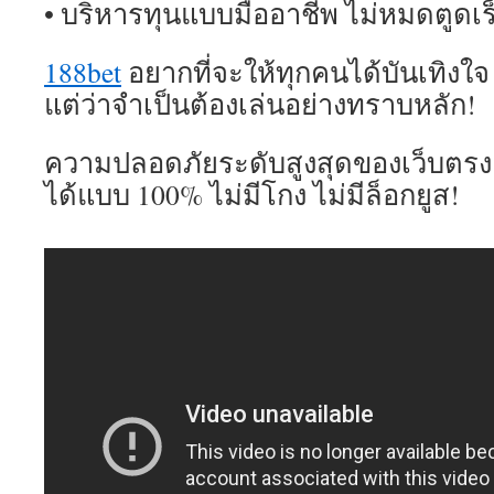
• บริหารทุนแบบมืออาชีพ ไม่หมดตูดเร
188bet
อยากที่จะให้ทุกคนได้บันเทิงใจ 
แต่ว่าจำเป็นต้องเล่นอย่างทราบหลัก!
ความปลอดภัยระดับสูงสุดของเว็บตรง 
ได้แบบ 100% ไม่มีโกง ไม่มีล็อกยูส!