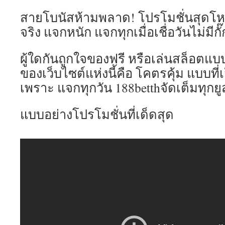
สายโบนัสห้ามพลาด! โปรโมชั่นสุดโหด
จริง แจกหนัก แจกทุกเมื่อเชื่อวันไม่มีกั๊
ผู้ใดกันถูกใจของฟรี หรือเล่นสล็อตแบบ
ของเว็บไซต์แห่งนี้คือ โคตรคุ้ม แบบที่เ
เพราะ แจกทุกวัน 188betthจัดเต็มทุกย
แบบอย่างโปรโมชั่นที่เด็ดสุด