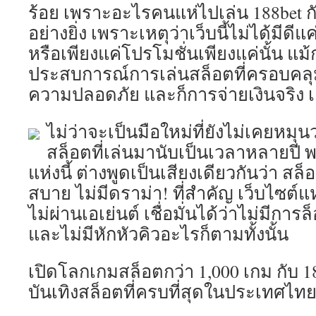
ร้อย เพราะอะไรคนแห่ไปเล่น 188bet กั
อย่างยิ่ง เพราะเหตุว่าเว็บนี้ไม่ได้มีด
หรือเพียงแค่โปรโมชั่นเพียงแค่นั้น แม
ประสบการณ์การเล่นสล็อตที่ครอบคลุ
ความปลอดภัย และก็การจ่ายเงินจริง
ไม่ว่าจะเป็นมือใหม่ที่ยังไม่เคยหมุ
สล็อตที่เล่นมานับเป็นเวลาหลายปี พ
แห่งนี้ ต่างพูดเป็นเสียงเดียวกันว่า ส
สบาย ไม่มีดราม่า! ที่สำคัญ เว็บไซต์แห่
ไม่ผ่านเอเย่นต์ เชื่อมั่นได้ว่าไม่มีการ
และไม่มีหักหัวคิวอะไรก็ตามทั้งนั้น
เปิดโลกเกมสล็อตกว่า 1,000 เกม กับ 
บันเทิงสล็อตที่ครบที่สุดในประเทศไทย